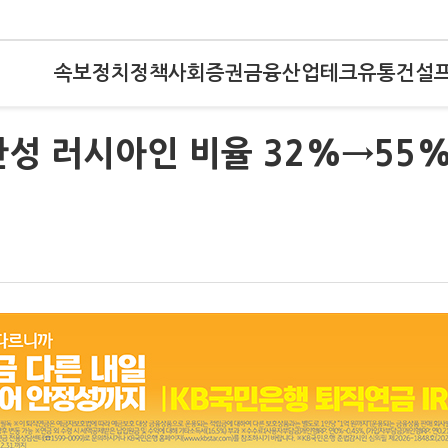
속보
정치
정책
사회
증권
금융
산업
테크
유통
건설
찬성 러시아인 비율 32%→55