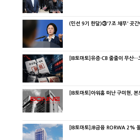
(민선 9기 한달)③'7조 채무' 곳
[IB토마토]유증·CB 줄줄이 무산
[IB토마토]아워홈 떠난 구미현, 
[IB토마토]JB금융 RORWA 2