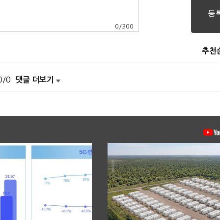
0
/
300
추천
0/0
댓글 더보기