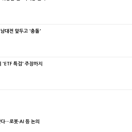
호남대전 앞두고 '충돌'
'ETF 특검' 주장까지
난다…로봇·AI 등 논의