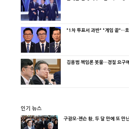
"1차 투표서 과반" "게임 끝"…
김용범 책임론 봇물…경질 요구에 
인기 뉴스
구광모-젠슨 황, 두 달 만에 또 만