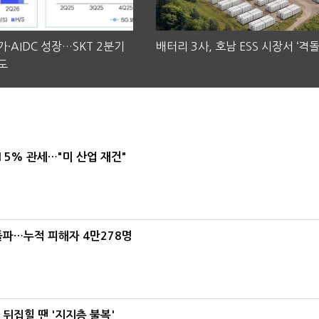
·AIDC 성장…SKT 2분기
배터리 3사, 호남 ESS 시장서 ‘격돌
도
5% 관세…"미 산업 재건"
돌파…누적 피해자 4만278명
뒤집힐 땐 '지지층 불복'