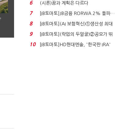
누적 피해자 4만2...
6
(시론)꿈과 계획은 다르다
7
[IB토마토]JB금융 RORWA 2% 돌파…
’
실적 견인은 은행 ...
8
[IB토마토](AI 보험혁신)①생산성 최대
80% 개선…현실...
9
[IB토마토](락업의 두얼굴)②공모가 뛰
자 첫날 매도…FI ...
10
[IB토마토]HD현대엔솔, '한국판 IRA'
수혜 부상…세액공...