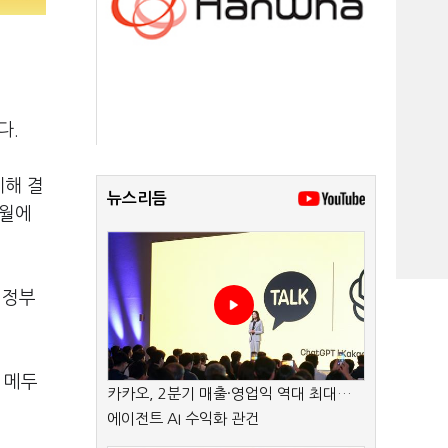
다.
제해 결
뉴스리듬
7월에
 정부
 메두
카카오, 2분기 매출·영업익 역대 최대…
에이전트 AI 수익화 관건