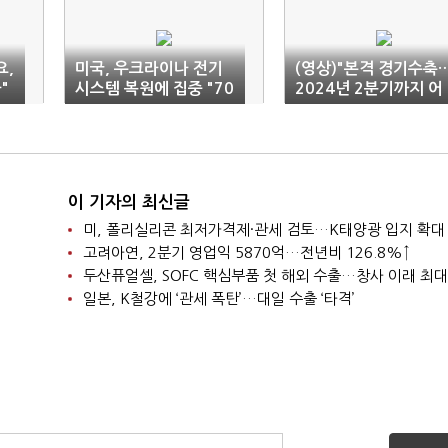
요,
미국, 우크라이나 전기
(영상)"본격 경기수축
"
시스템 복원에 집중 "70
2024년 2분기까지 어
0억원 규모 지원"
려워"
이 기자의 최신글
미, 폴리실리콘 최저가격제·관세 검토…K태양광 입지 확대
고려아연, 2분기 영업익 5870억…전년비 126.8%↑
두산퓨얼셀, SOFC 핵심부품 첫 해외 수출…창사 이래 최대
일본, K철강에 ‘관세 폭탄’…대일 수출 ‘타격’