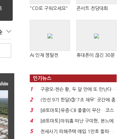
"CD로 구워오세요"
콘서트 전당대회
순
AI 인재 쟁탈전
휴대폰이 끊긴 30분
인기뉴스
1
구광모-젠슨 황, 두 달 만에 또 만난다…
로봇·AI 등 논...
2
(민선 9기 한달)③'7조 채무' 곳간에 충
격…추미애, 20년...
3
[IB토마토]유증·CB 줄줄이 무산…코스
닥 벌점 급증에 ...
4
[IB토마토]아워홈 떠난 구미현, 본느에
340억 베팅…가...
5
전세사기 피해주택 매입 1만호 돌파…