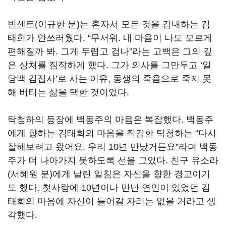
빈센트
(
이규한 분
)
는 혼자서 모든 것을 감내하는 김
태희가 안쓰러웠다
. “
무서워
.
내 마음이 나도 모르게
편해질까 봐
.
그게 두렵고 겁나
”
라는 고백은 그의 깊
은 상처를 짐작하게 했다
.
그가 의사를 그만두고
‘
일
당백 김집사
’
로 사는 이유
,
동생의 죽음으로 죽지 못
해 버티는 삶을 택한 것이었다
.
탁청하의 등장에 백동주의 마음은 복잡했다
.
백동주
에게 향하는 김태희의 마음을 직감한 탁청하는
“
다시
잘해보려고 왔어요
.
우리
10
년 만났거든요
”
라며 백동
주가 더 나아가지 못하도록 선을 그었다
.
친구 유소라
(
서혜원 분
)
에게 날린 일침은 자신을 향한 경고이기
도 했다
.
첫사랑에
10
년이나 만난 연인이 있었던 김
태희의 마음에 자신이 들어갈 자리는 없을 거라고 생
각했다
.