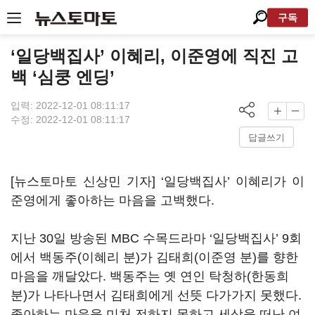
구독
‘일당백집사’ 이혜리, 이준영에 직진 고
백 ‘심쿵 엔딩’
입력: 2022-12-01 08:11:17
수정: 2022-12-01 08:11:17
답글쓰기
[뉴스토마토 신상민 기자] ‘일당백집사’ 이혜리가 이
준영에게 좋아하는 마음을 고백했다
.
지난
30
일 방송된
MBC
수목드라마
‘
일당백집사
’ 9
회
에서 백동주
(
이혜리 분
)
가 김태희
(
이준영 분
)
를 향한
마음을 깨달았다
.
백동주는 옛 연인 탁청하
(
한동희
분
)
가 나타나면서 김태희에게 선뜻 다가가지 못했다
.
좋아하는 마음을 미처 전하지 못하고 세상을 떠난 여