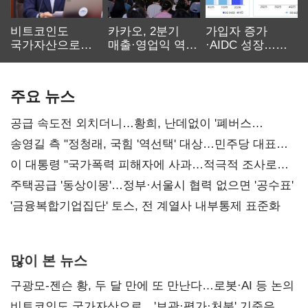
비트코인도
카카오, 2분기
가입자 증가
국가자산으로…'
매출·영업익 역대
·AIDC 성장…
보관·평가·처분'
최대…에이전트
SKT 2분기 성장
기준은 숙제
AI 수익화 관건
본궤도
주요 뉴스
공급 속도전 외치더니…황희, 난데없이 '폐버스
리모델링' 제안
송영길 측 "정청래, 국힘 '역선택' 대상…민주당 대표로
총선 지휘 못해"
이 대통령 "국가폭력 피해자에 사과…적극적 조사로
진실 밝혀야"
주택공급 '동상이몽'…정부·서울시 협력 없으면 '공수표'
'금융복합기업집단' 토스, 전 계열사 내부통제 표준화
많이 본 뉴스
구광모-젠슨 황, 두 달 만에 또 만난다…로봇·AI 등 논의
비트코인도 국가자산으로…'보관·평가·처분' 기준은