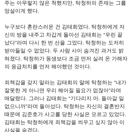
주는 아무렇지 않은 척했지만
,
탁청하의 존재는 그를
망설이게 했다
.
누구보다 혼란스러운 건 김태희였다
.
탁청하에게 자
신의 방을 내주고 차갑게 돌아선 김태희는
“
우린 끝
났다
”
라며 다시 한 번 선을 그었다
.
탁청하는 도저히
받아들일 수 없었다
.
두 사람 사이 숨겨진 과거도 밝
혀졌다
.
탁청하가 동생보다 조금 먼저 실려 온 가해자
의 응급처치를 먼저 해야했던 것이다
.
죄책감을 갖지 말라는 김태희의 말에 탁청하는
“
내가
잘못한 게 아니면 우리 헤어질 필요가 없잖아
”
라며
매달렸다
.
그러나 김태희는
“
기다리지 마
.
돌아갈 일
없으니까
”
라며 돌아섰다
.
탁청하는 자신의 결혼반지
때문에 김준호가 사고를 당한 사실은 모르고 있었다
.
김태희는 탁청하에게 죄책감을 씌우고 싶지 않아 이
사실을 숨겼다
.