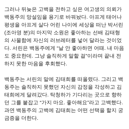
그러나 뒤늦은 고백을 전하고 싶은 여고생의 의뢰가
백동주의 망설임을 용기로 바꿔놨다
.
아프게 태어나
평생을 아프게 살다 어린 나이에 세상을 떠난 박서린
(
조아영 분
)
의 마지막 소원은 좋아하는 선배 김태형
의 사물함에 자신의 러브레터를 넣어 달라는 것이었
다
.
서린은 백동주에게
“
날 안 좋아하면 어때
.
내 마음
도 중요한데
.
그냥 솔직하게 말할 걸
”
이라며 끝내 전
하지 못한 마음을 후회했다
.
백동주는 서린의 말에 김태희를 떠올렸다
.
그리고 백
동주는 솔직하지 못했던 자신의 감정을 각성하고 김
태희에게 달려갔다
.
탁청하가 기다리는 곳으로 향하
던 그를 붙잡고
“
가지 마요
.
좋아해요
”
라고 고백했다
.
과연 백동주의 고백에 김태희는 어떤 선택을 할지 궁
금증을 더한다
.