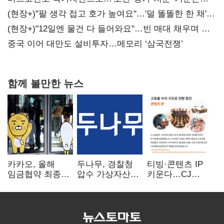
숙제
(현장+)"팔 생각 접고 호가 높여요"…'덜 똘똘한 한 채'
20억 키맞추기
(현장+)"12일엔 물건 다 들어와요"…빈 매대 채우며 문
연 홈플러스
중국 이어 대만도 설비투자…메모리 ‘삼국전쟁’
함께 볼만한 뉴스
카카오, 올해
두나무, 경찰청
티빙·콘텐츠 IP
임금협약 최종
압수 가상자산
키운다…CJ
타결…연봉 6.3%
보관 맡는다…
ENM, 하반기
인상·격려금
커스터디 사업
글로벌 확장 가속
300만원
최종 낙찰