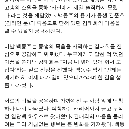
고생의 소원을 통해
‘
자신에게 제일 솔직하지 못했
다
’
라는 것을 깨달았다
.
백동주의 용기가 동생 김준호
(
김하언 분
)
의 죽음으로 닫혀 있던 김태희의 마음을
열 수 있을지 궁금해진다
.
이날 백동주는 동생의 죽음을 자책하는 김태희를 진
심으로 공감하고 위로했다
.
누구에게도 말한 적 없던
아픔을 쏟아낸 김태희는
“
지금 내 옆에 있어 줘서 고
맙다
”
라는 말로 진심을 전했다
.
백동주 역시
“
언제든
얘기해요
.
이제 내가 옆에 있으니까
”
라며 한 걸음 성
큼 다가섰다
.
서로의 비밀을 공유하며 가까워진 두 사람 앞에 탁청
하가 다시 나타났다
.
탁청하는 캐리어까지 끌고 무작
정 일당백 하우스로 찾아왔다
.
김태희의 마음을 돌리
려는 그의 거침없는 행보는 큰 변화를 가져왔다
.
백동