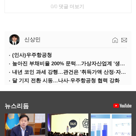
0/0
댓글 더보기
신상민
(인사)우주항공청
높아진 부채비율 200% 문턱…가상자산업계 '생존 시험대'
내년 코인 과세 강행…관건은 '취득가액 산정·자산 이동'
달 기지 전환 시동…나사·우주항공청 협력 강화
뉴스리듬