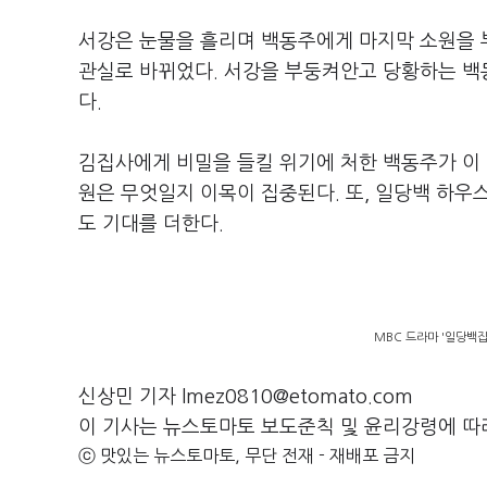
서강은 눈물을 흘리며 백동주에게 마지막 소원을
관실로 바뀌었다
.
서강을 부둥켜안고 당황하는 백
다
.
김집사에게 비밀을 들킬 위기에 처한 백동주가 이
원은 무엇일지 이목이 집중된다
.
또
,
일당백 하우스
도 기대를 더한다
.
MBC 드라마 '일당백집사
신상민 기자 lmez0810@etomato.com
이 기사는 뉴스토마토 보도준칙 및 윤리강령에 따
ⓒ 맛있는 뉴스토마토, 무단 전재 - 재배포 금지