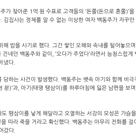
동주가 찾아준
1
억 원 수표로 고객들의
‘
돈쭐
(
돈으로 혼쭐
)’
을
다
.
김집사는 정체를 알 수 없는 이상한 여자 백동주가 자꾸만
위해 밥을 사기로 했다
.
그간 쌓인 오해와 속내를 털어놓으며
를 건네던 백동주와 같이
, ‘
오다가 주었다
’
라면서 능청스럽게
자아냈다
.
를 당하는 사건이 발생했다
.
백동주는 뱃속 아기와 함께 비
현 분
)’
과
,
아기
(
태명 땡삼이
)
를 하루아침에 잃은 남편을 보며
도 땡삼이를 낳게 해달라고 오열하는 서강의 모성은 가슴을
신을 따라 죽을 거라고 확신했다
.
백동주는 아무리 전화를 걸
들어갔다
.