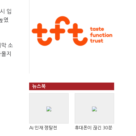
시 입
높였
지막 소
아올지
뉴스북
AI 인재 쟁탈전
휴대폰이 끊긴 30분