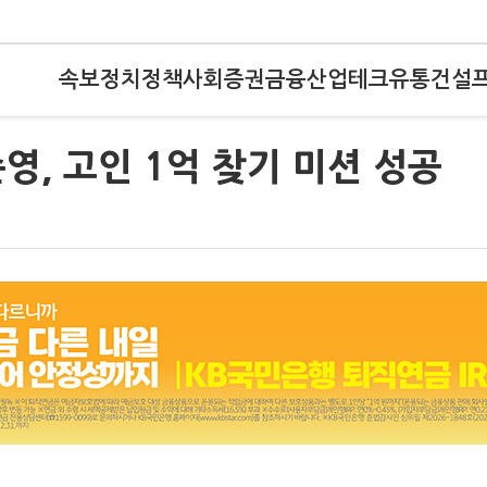
속보
정치
정책
사회
증권
금융
산업
테크
유통
건설
영, 고인 1억 찾기 미션 성공