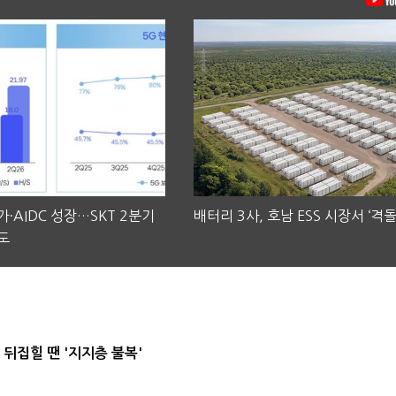
·AIDC 성장…SKT 2분기
배터리 3사, 호남 ESS 시장서 ‘격돌
도
뒤집힐 땐 '지지층 불복'