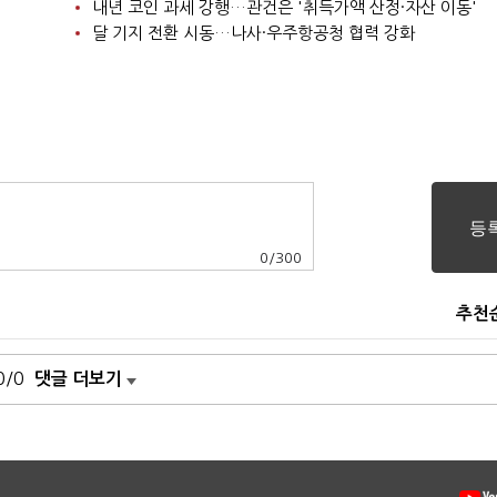
내년 코인 과세 강행…관건은 '취득가액 산정·자산 이동'
달 기지 전환 시동…나사·우주항공청 협력 강화
0
/
300
추천
0/0
댓글 더보기