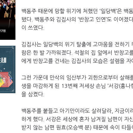
백동주 때문에 망할 위기에 처했던
‘
일당백
’
은 백
됐다
.
백동주와 김집사의
‘
반창고 인연
’
도 이어졌
이 쓰였다
.
김집사는 일당백의 위기 탈출에 고마움을 전하기 
람은 한 발 가까워졌다
.
석철의 집 앞에서 반창고
에게 반창고를 건네는 김집사의 모습은 설렘을 
그런 가운데 만삭의 임산부가 괴한으로부터 살해
생을 마감하게 된
13
번째 저세상 손님
‘
서강
(
홍나
을 삼켰다
.
백동주를 붙들고 아기만이라도 살려달라
,
지금이라
하게 했다
.
서강은 세상에 혼자 남겨질 남편이 자
받지 않는 남편 원효
(
오승백 분
)
때문에 속이 타