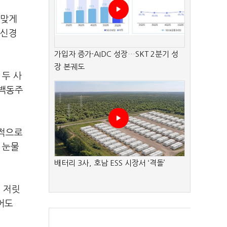
 맞게
 신경
가입자 증가·AIDC 성장…SKT 2분기 성
장 본궤도
 두 사
 백동주
극적으로
 눈물
배터리 3사, 호남 ESS 시장서 ‘격돌’
 저릿
어도