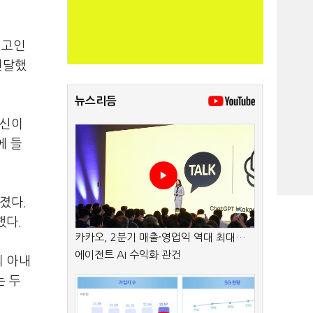
.
고인
전달했
뉴스리듬
자신이
에 들
러졌다
.
했다
.
카카오, 2분기 매출·영업익 역대 최대…
에이전트 AI 수익화 관건
 아내
는 두