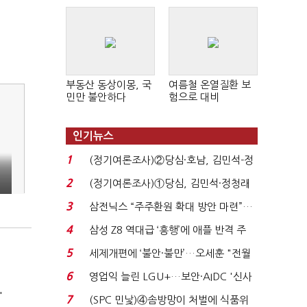
부동산 동상이몽, 국
여름철 온열질환 보
민만 불안하다
험으로 대비
인기뉴스
1
(정기여론조사)②당심·호남, 김민석-정
청래 '초접전'...
2
(정기여론조사)①당심, 김민석·정청래
'초접전'…대통령 ...
3
삼전닉스 “주주환원 확대 방안 마련”…
로이터에 성명...
4
삼성 Z8 역대급 ‘흥행’에 애플 반격 주
목…9월 ‘폴...
5
세제개편에 ‘불안·불만’…오세훈 "전월
세 구하기 더 ...
6
영업익 늘린 LGU+…보안·AIDC '신사
업 드라이브'...
'
7
(SPC 민낯)④솜방망이 처벌에 식품위