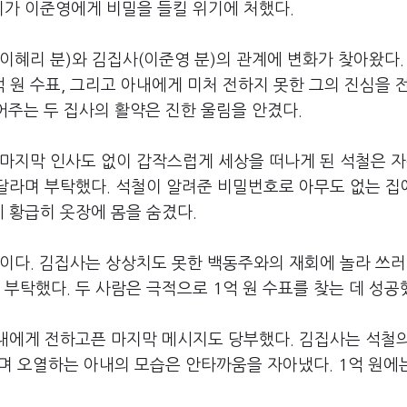
리가 이준영에게 비밀을 들킬 위기에 처했다
.
이혜리 분
)
와 김집사
(
이준영 분
)
의 관계에 변화가 찾아왔다
억 원 수표
,
그리고 아내에게 미처 전하지 못한 그의 진심을 
어주는 두 집사의 활약은 진한 울림을 안겼다
.
마지막 인사도 없이 갑작스럽게 세상을 떠나게 된 석철은 
 달라며 부탁했다
.
석철이 알려준 비밀번호로 아무도 없는 집
 황급히 옷장에 몸을 숨겼다
.
것이다
.
김집사는 상상치도 못한 백동주와의 재회에 놀라 쓰
 부탁했다
.
두 사람은 극적으로
1
억 원 수표를 찾는 데 성공
내에게 전하고픈 마지막 메시지도 당부했다
.
김집사는 석철의
보며 오열하는 아내의 모습은 안타까움을 자아냈다
. 1
억 원에