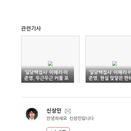
관련기사
‘일당백집사’ 이혜리·이
‘일당백집사’ 이혜리·
준영, 두근두근 커플 포
준영, 현실 맞닿은 판
스터 ‘상부상조 로맨스’
지 로맨스 (종합)
신상민
안녕하세요. 신상민입니다.