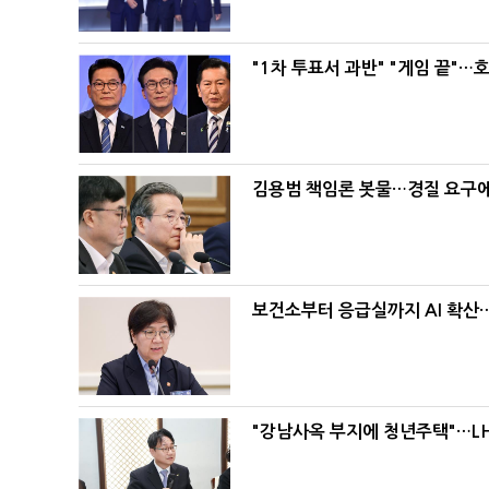
"1차 투표서 과반" "게임 끝"…
김용범 책임론 봇물…경질 요구에 
보건소부터 응급실까지 AI 확산
"강남사옥 부지에 청년주택"…LH