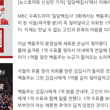
[뉴스토마토 신상민 기자] ‘일당백집사’에서 이혜
MBC
수목드라마
‘
일당백집사
’ 3
회에서는 백동주
(
이 된 석철
(
곽자형 분
)
이 꼭 찾아달라고 의뢰한
1
다
.
이제는 만날 수 없는 고인과 유족의 마음을 이
이날 백동주의 분장실에 새로운 손님이 찾아왔다
.
몰래 숨겨둔
1
억 수표를 찾아서 아내에게 전달해
어가
1
억을 찾던 백동주는 누군가 들어오는 소리에
석철의 유품 정리 의뢰를 받은 김집사가 들어온 
백동주는 그런 김집사에게
1
억을 같이 찾아달라고
백동주는 김집사에게
1
억 원을 건네며
,
고인이 아
에게
1
억 수표와 함께 말을 전했다
. 1
억 수표를 
부부만이 아는 애틋한 추억이 담겨 있었던 것이다
.