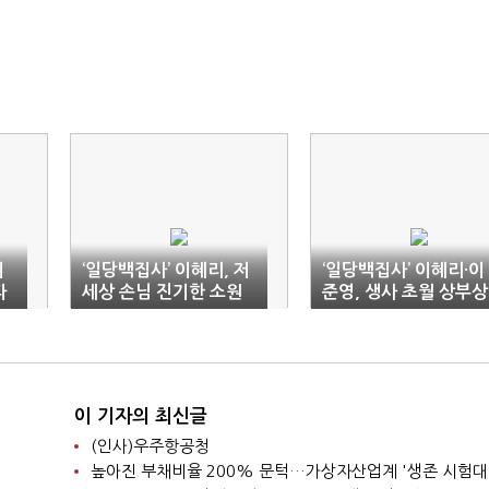
이
‘일당백집사’ 이혜리, 저
‘일당백집사’ 이혜리·이
타
세상 손님 진기한 소원
준영, 생사 초월 상부상
접수 시작
조 로맨스
이 기자의 최신글
(인사)우주항공청
높아진 부채비율 200% 문턱…가상자산업계 '생존 시험대