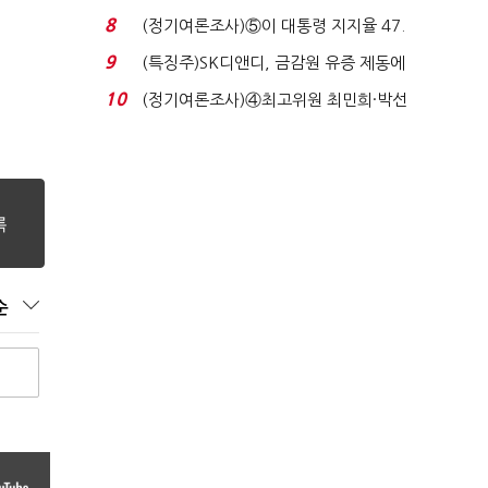
생법 위반 반복...
8
(정기여론조사)⑤이 대통령 지지율 47.
7%…일주일 만에 ...
9
(특징주)SK디앤디, 금감원 유증 제동에
장 초반 상한가...
10
(정기여론조사)④최고위원 최민희·박선
원 '양강'…서미...
순