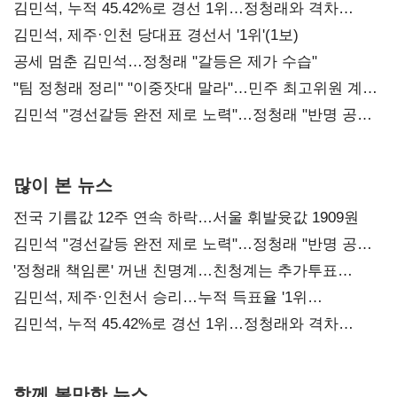
김민석, 누적 45.42%로 경선 1위…정청래와 격차
0.86%p(2보)
김민석, 제주·인천 당대표 경선서 '1위'(1보)
공세 멈춘 김민석…정청래 "갈등은 제가 수습"
"팀 정청래 정리" "이중잣대 말라"…민주 최고위원 계파
다툼 격화
김민석 "경선갈등 완전 제로 노력"…정청래 "반명 공세
사과부터"
많이 본 뉴스
전국 기름값 12주 연속 하락…서울 휘발윳값 1909원
김민석 "경선갈등 완전 제로 노력"…정청래 "반명 공세
사과부터"
'정청래 책임론' 꺼낸 친명계…친청계는 추가투표
때리기
김민석, 제주·인천서 승리…누적 득표율 '1위
탈환'(종합)
김민석, 누적 45.42%로 경선 1위…정청래와 격차
0.86%p(2보)
함께 볼만한 뉴스