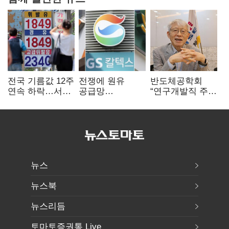
전국 기름값 12주
전쟁에 원유
반도체공학회
연속 하락…서울
공급망
“연구개발직 주
휘발윳값 1909원
흔들리자…K-
52시간제
정유, 에너지안보
개선해야”
핵심으로 재부상
뉴스
뉴스북
뉴스리듬
토마토증권통 Live