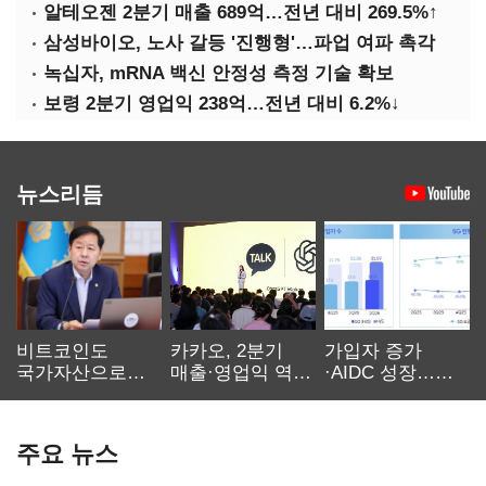
알테오젠 2분기 매출 689억…전년 대비 269.5%↑
삼성바이오, 노사 갈등 '진행형'…파업 여파 촉각
녹십자, mRNA 백신 안정성 측정 기술 확보
보령 2분기 영업익 238억…전년 대비 6.2%↓
뉴스리듬
비트코인도
카카오, 2분기
가입자 증가
국가자산으로…'
매출·영업익 역대
·AIDC 성장…
보관·평가·처분'
최대…에이전트
SKT 2분기 성장
기준은 숙제
AI 수익화 관건
본궤도
주요 뉴스