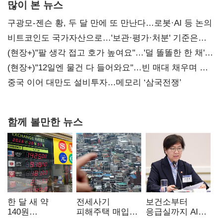
많이 본 뉴스
구광모-젠슨 황, 두 달 만에 또 만난다…로봇·AI 등 논의
비트코인도 국가자산으로…'보관·평가·처분' 기준은
숙제
(현장+)"팔 생각 접고 호가 높여요"…'덜 똘똘한 한 채'
20억 키맞추기
(현장+)"12일엔 물건 다 들어와요"…빈 매대 채우며 문
연 홈플러스
중국 이어 대만도 설비투자…메모리 ‘삼국전쟁’
함께 볼만한 뉴스
한 달 새 약
전세사기
보건소부터
140원
피해주택 매입
응급실까지 AI
급락…'역대급
1만호 돌파…
확산…지역의료