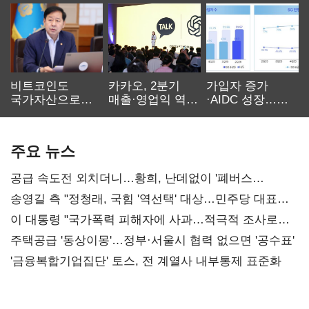
비트코인도
카카오, 2분기
가입자 증가
국가자산으로…'
매출·영업익 역대
·AIDC 성장…
보관·평가·처분'
최대…에이전트
SKT 2분기 성장
기준은 숙제
AI 수익화 관건
본궤도
주요 뉴스
공급 속도전 외치더니…황희, 난데없이 '폐버스
리모델링' 제안
송영길 측 "정청래, 국힘 '역선택' 대상…민주당 대표로
총선 지휘 못해"
이 대통령 "국가폭력 피해자에 사과…적극적 조사로
진실 밝혀야"
주택공급 '동상이몽'…정부·서울시 협력 없으면 '공수표'
'금융복합기업집단' 토스, 전 계열사 내부통제 표준화