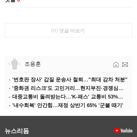
0/0
댓글 더보기
조용훈
'번호판 장사' 갑질 운송사 철퇴…"최대 감차 처분"
'중화권 리스크'도 고민거리…현지부진·경쟁심화·양안냉각
대중교통비 돌려받는다…'K-패스' 교통비 53%까지 환급
'내수회복' 안간힘…재정 상반기 65% '군불 때기'
뉴스리듬