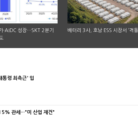
·AIDC 성장…SKT 2분기
배터리 3사, 호남 ESS 시장서 ‘격돌
도
대통령 최측근' 입
5% 관세…"미 산업 재건"