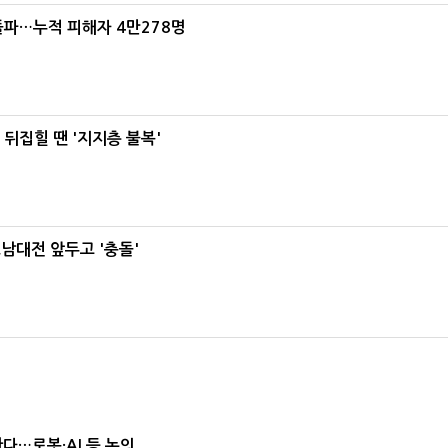
돌파…누적 피해자 4만278명
뒤집힐 땐 '지지층 불복'
호남대전 앞두고 '충돌'
난다…로봇·AI 등 논의