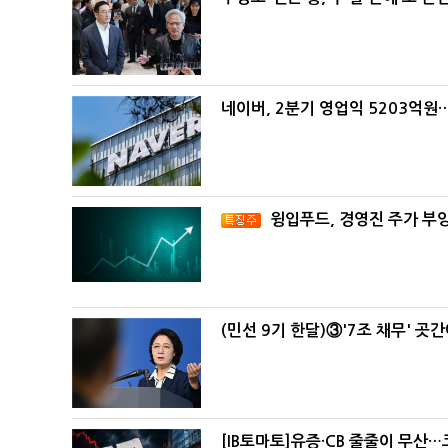
네이버, 2분기 영업익 5203억원
윙입푸드, 경영진 주가 부
(민선 9기 한달)③'7조 채무' 곳
[IB토마토]유증·CB 줄줄이 무산