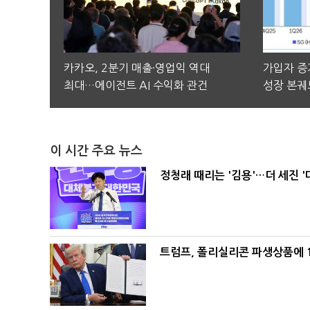
카카오, 2분기 매출·영업익 역대
가입자 증가
최대…에이전트 AI 수익화 관건
성장 본궤
이 시간 주요 뉴스
정청래 때리는 '김용'…더 세진 '
트럼프, 폴리실리콘 파생상품에 1