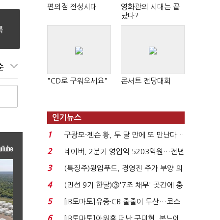
편의점 전성시대
영화관의 시대는 끝
났다?
순
"CD로 구워오세요"
콘서트 전당대회
인기뉴스
1
구광모-젠슨 황, 두 달 만에 또 만난다…
로봇·AI 등 논...
2
네이버, 2분기 영업익 5203억원…전년
비 0.2% 감소...
3
(특징주)윙입푸드, 경영진 주가 부양 의
지에 상한가...
4
(민선 9기 한달)③'7조 채무' 곳간에 충
격…추미애, 20년...
5
[IB토마토]유증·CB 줄줄이 무산…코스
닥 벌점 급증에 ...
6
[IB토마토]아워홈 떠난 구미현, 본느에