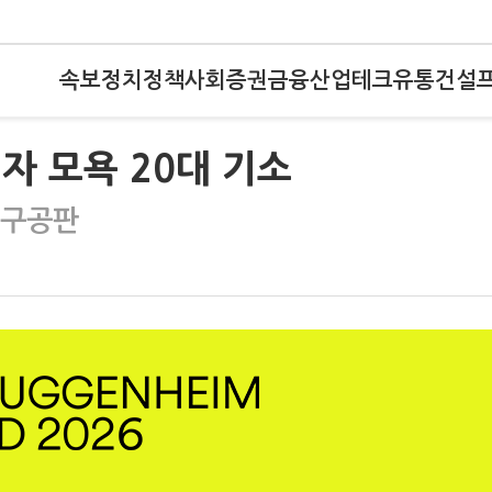
속보
정치
정책
사회
증권
금융
산업
테크
유통
건설
생자 모욕 20대 기소
 구공판