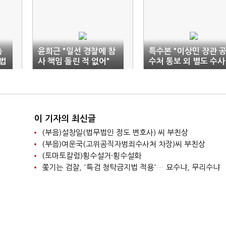
촉
윤희근 "일선 경찰에 참
특수본 "이상민 장관 
'법
사 책임 돌린 적 없어"
수처 통보 외 별도 수사
진행"
이 기자의 최신글
(부음)설창일(법무법인 정도 변호사) 씨 부친상
(부음)여운국(고위공직자범죄수사처 차장)씨 부친상
(토마토칼럼)횡수설거·횡수설화
쫓기는 검찰, '특검 청탁금지법 적용'… 묘수냐, 무리수냐