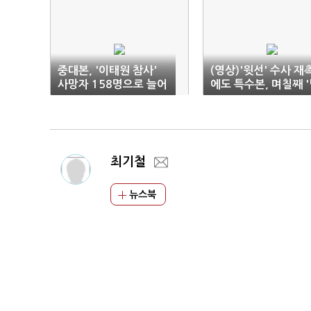
중대본, '이태원 참사'
(영상)'윗선' 수사 재
사망자 158명으로 늘어
에도 특수본, 며칠째 
리검토'만 반복
최기철
뉴스북