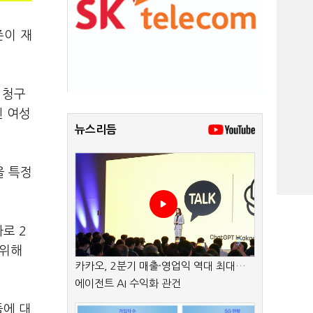
즌이 재
 청구
된 여성
뉴스리듬
을 특정
로 2
 위해
카카오, 2분기 매출·영업익 역대 최대…
에이전트 AI 수익화 관건
들에 대