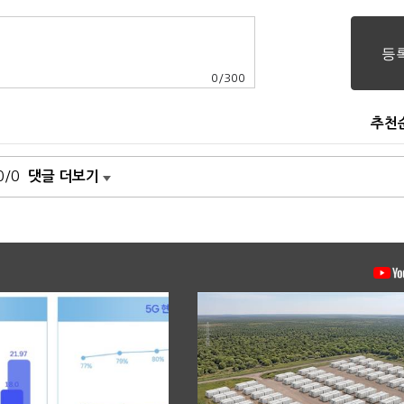
0
/
300
추천
0/0
댓글 더보기