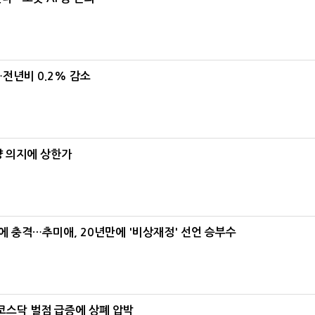
…전년비 0.2% 감소
양 의지에 상한가
간에 충격…추미애, 20년만에 '비상재정' 선언 승부수
…코스닥 벌점 급증에 상폐 압박