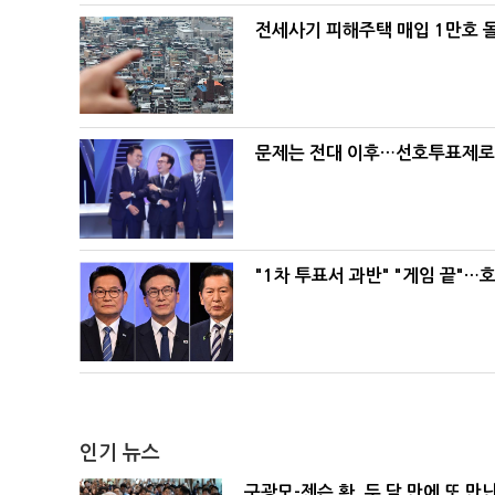
전세사기 피해주택 매입 1만호 
문제는 전대 이후…선호투표제로 
"1차 투표서 과반" "게임 끝"…
인기 뉴스
구광모-젠슨 황, 두 달 만에 또 만