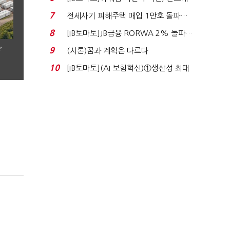
340억 베팅…가...
7
전세사기 피해주택 매입 1만호 돌파…
누적 피해자 4만2...
8
[IB토마토]JB금융 RORWA 2% 돌파…
실적 견인은 은행 ...
’
9
(시론)꿈과 계획은 다르다
10
[IB토마토](AI 보험혁신)①생산성 최대
80% 개선…현실...