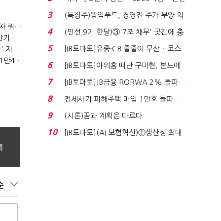
비 0.2% 감소...
3
(특징주)윙입푸드, 경영진 주가 부양 의
(2023년 경제방향)육아휴직 1년6개월 추진…외국인력 비자 쿼터 11만명 확대
지에 상한가...
4
(민선 9기 한달)③'7조 채무' 곳간에 충
(2023년 경제방향)노동·교육·연금 '3대 개혁' 본격화…상반기엔 근로시간 개편
격…추미애, 20년...
5
[IB토마토]유증·CB 줄줄이 무산…코스
(2023년 경제방향)기업투자 촉진에 주력…시설투자 '50조' 지원·공제율 10%↑
(2023년 경제방향)긴급복지지원금 '162만원'…기초연금 1만4000원·장애수당 2만원↑
닥 벌점 급증에 ...
6
[IB토마토]아워홈 떠난 구미현, 본느에
340억 베팅…가...
7
[IB토마토]JB금융 RORWA 2% 돌파…
실적 견인은 은행 ...
8
전세사기 피해주택 매입 1만호 돌파…
누적 피해자 4만2...
9
(시론)꿈과 계획은 다르다
10
[IB토마토](AI 보험혁신)①생산성 최대
80% 개선…현실...
순