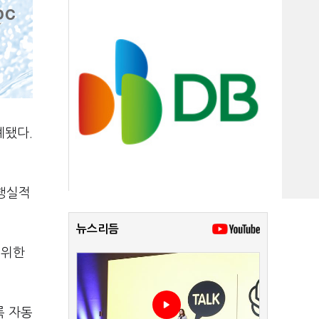
계됐다.
이행실적
뉴스리듬
 위한
록 자동