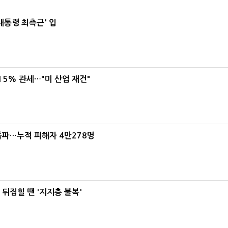
대통령 최측근' 입
5% 관세…"미 산업 재건"
돌파…누적 피해자 4만278명
뒤집힐 땐 '지지층 불복'