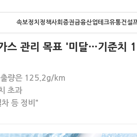
속보
정치
정책
사회
증권
금융
산업
테크
유통
건설
가스 관리 목표 '미달…기준치 1
출량은 125.2g/km
치 초과
차 등 정비"