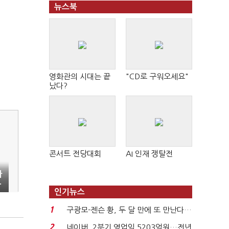
뉴스북
영화관의 시대는 끝
"CD로 구워오세요"
났다?
콘서트 전당대회
AI 인재 쟁탈전
차
·
인기뉴스
1
구광모-젠슨 황, 두 달 만에 또 만난다…
로봇·AI 등 논...
2
네이버, 2분기 영업익 5203억원…전년