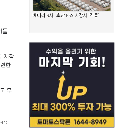
배터리 3사, 호남 ESS 시장서 ‘격돌’
이들
록 제작
마련한
고 무
시스)