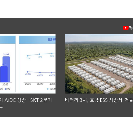
·AIDC 성장…SKT 2분기
배터리 3사, 호남 ESS 시장서 ‘격돌
도