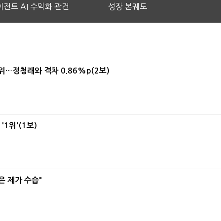
전트 AI 수익화 관건
성장 본궤도
1위…정청래와 격차 0.86%p(2보)
1위'(1보)
은 제가 수습"