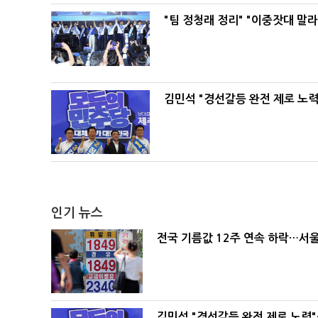
"팀 정청래 정리" "이중잣대 말
김민석 "경선갈등 완전 제로 노력
인기 뉴스
전국 기름값 12주 연속 하락…서울
김민석 "경선갈등 완전 제로 노력"