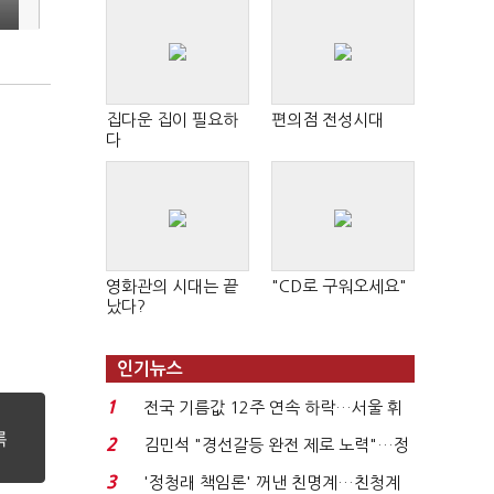
집다운 집이 필요하
편의점 전성시대
다
영화관의 시대는 끝
"CD로 구워오세요"
났다?
인기뉴스
1
전국 기름값 12주 연속 하락…서울 휘
발윳값 1909원...
2
김민석 "경선갈등 완전 제로 노력"…정
청래 "반명 공세 사...
3
'정청래 책임론' 꺼낸 친명계…친청계