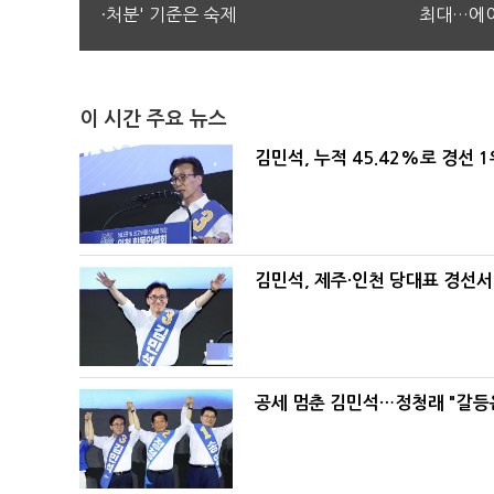
·처분' 기준은 숙제
최대…에이
이 시간 주요 뉴스
김민석, 누적 45.42%로 경선 
김민석, 제주·인천 당대표 경선서 '
공세 멈춘 김민석…정청래 "갈등