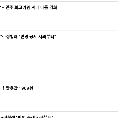
라"…민주 최고위원 계파 다툼 격화
"…정청래 "반명 공세 사과부터"
 휘발윳값 1909원
…정청래 "반명 공세 사과부터"