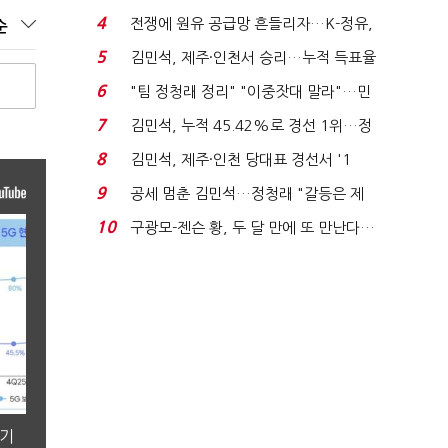
는 추가투표 때리기...
4
전쟁에 원유 공급망 흔들리자…K-정유,
순
에너지안보 핵심...
5
김민석, 제주·인천서 승리…누적 득표율
'1위 탈환'(종합)...
6
"팀 정청래 정리" "이중잣대 말라"…민
주 최고위원 계파 다...
7
김민석, 누적 45.42%로 경선 1위…정
청래와 격차 0.86%p(...
8
김민석, 제주·인천 당대표 경선서 '1
위'(1보)...
9
공세 멈춘 김민석…정청래 "갈등은 제
가 수습"
10
구광모-젠슨 황, 두 달 만에 또 만난다…
로봇·AI 등 논...
분기