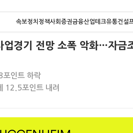
속보
정치
정책
사회
증권
금융
산업
테크
유통
건설
택사업경기 전망 소폭 악화…자금
.8포인트 하락
 12.5포인트 내려