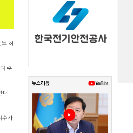
인트 하
지며 주
뉴스리듬
반대
망지수가