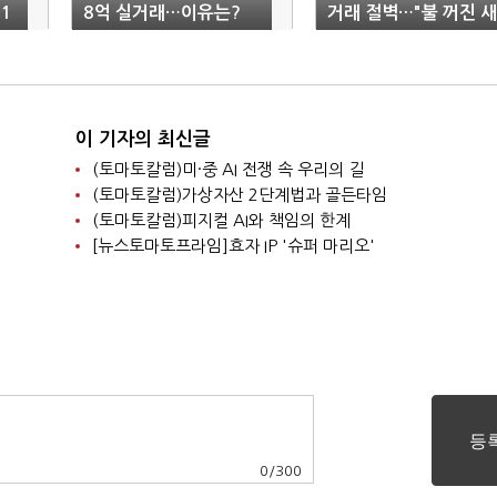
1
8억 실거래…이유는?
거래 절벽…"불 꺼진 새
아파트 늘어난다"
이 기자의 최신글
(토마토칼럼)미·중 AI 전쟁 속 우리의 길
(토마토칼럼)가상자산 2단계법과 골든타임
(토마토칼럼)피지컬 AI와 책임의 한계
[뉴스토마토프라임]효자 IP '슈퍼 마리오'
0
/
300