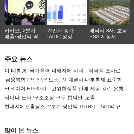
카카오, 2분기
가입자 증가
배터리 3사, 호남
매출·영업익 역대
·AIDC 성장…
ESS 시장서
최대…에이전트
SKT 2분기 성장
‘격돌’
AI 수익화 관건
본궤도
주요 뉴스
이 대통령 "국가폭력 피해자에 사과…적극적 조사로
진실 밝혀야"
'금융복합기업집단' 토스, 전 계열사 내부통제 표준화
ELS 이어 ETF까지…고위험상품 판매 제동 걸린 은행
라이나 노사 '구조조정 구두 합의안' 도출
현대지에프홀딩스, 2분기 영업익 15.6%↑…500억 규모
자사주 매입
많이 본 뉴스