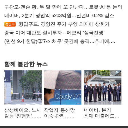
구광모-젠슨 황, 두 달 만에 또 만난다…로봇·AI 등 논의
네이버, 2분기 영업익 5203억원…전년비 0.2% 감소
윙입푸드, 경영진 주가 부양 의지에 상한가
중국 이어 대만도 설비투자…메모리 ‘삼국전쟁’
(민선 9기 한달)③'7조 채무' 곳간에 충격…추미애,
20년만에 '비상재정' 선언 승부수
함께 볼만한 뉴스
삼성바이오, 노사
작업자·통신망
네이버, 분기
갈등 '진행형'…
이중 관리…
최대 매출에도
파업 여파 촉각
통신3사, 폭염
영업익 감소…AI
비상대응 돌입
팩토리 속도