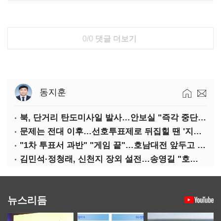
0/0
댓글 더보기
동지훈
북, 단거리 탄도미사일 발사…안보실 "즉각 중단 촉구"
문제는 전대 이후…선호투표제로 뒤집힐 땐 '지지층 불복'
"1차 투표서 과반" "게임 끝"…호남대전 앞두고 '충돌'
김민석·정청래, 신천지 장외 설전…송영길 "호남 계몽 규탄"
뉴스리듬