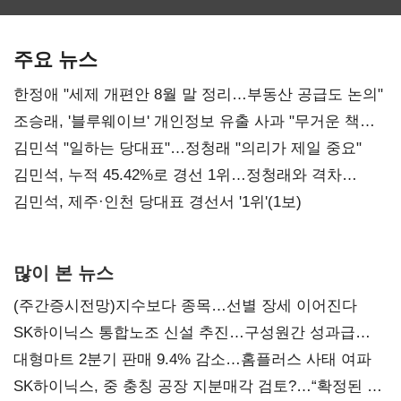
보관·평가·처분'
최대…에이전트
SKT 2분기 성장
기준은 숙제
AI 수익화 관건
본궤도
주요 뉴스
한정애 "세제 개편안 8월 말 정리…부동산 공급도 논의"
조승래, '블루웨이브' 개인정보 유출 사과 "무거운 책임
통감"
김민석 "일하는 당대표"…정청래 "의리가 제일 중요"
김민석, 누적 45.42%로 경선 1위…정청래와 격차
0.86%p(2보)
김민석, 제주·인천 당대표 경선서 '1위'(1보)
많이 본 뉴스
(주간증시전망)지수보다 종목…선별 장세 이어진다
SK하이닉스 통합노조 신설 추진…구성원간 성과급
불만 확산
대형마트 2분기 판매 9.4% 감소…홈플러스 사태 여파
SK하이닉스, 중 충칭 공장 지분매각 검토?…“확정된 바