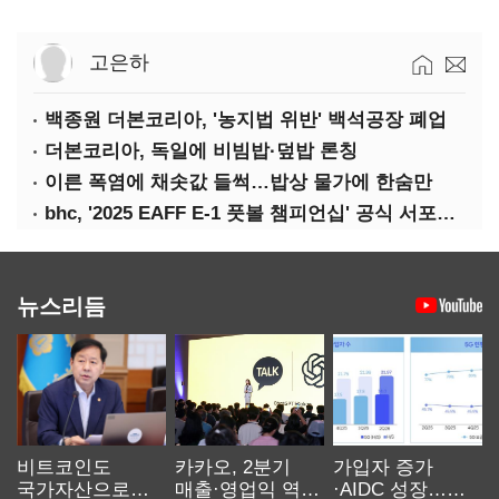
고은하
백종원 더본코리아, '농지법 위반' 백석공장 폐업
더본코리아, 독일에 비빔밥·덮밥 론칭
이른 폭염에 채솟값 들썩…밥상 물가에 한숨만
bhc, '2025 EAFF E-1 풋볼 챔피언십' 공식 서포터 참여
뉴스리듬
비트코인도
카카오, 2분기
가입자 증가
국가자산으로…'
매출·영업익 역대
·AIDC 성장…