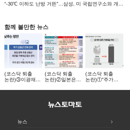
없어”
“-30℃ 이하도 난방 거뜬”…삼성, 미 국립연구소와 개발
협력
함께 볼만한 뉴스
(코스닥 퇴출
(코스닥 퇴출
(코스닥 퇴출
논란)③이광재
논란)②일본은
논란)①"주가
"과속 잡더라도
5년
누르기 잡으려다
자동차 없애지는
기다려주는데
옥토 태운다"…
말아야"
우리는 당장
세법 개정안의
퇴출?…
맹점과 역설
시간만으론
부족한 코스닥
구하기
뉴스