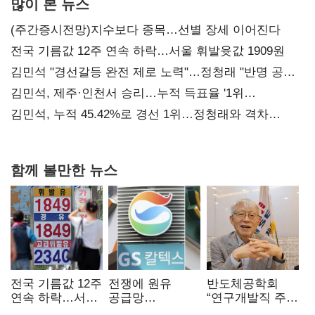
많이 본 뉴스
(주간증시전망)지수보다 종목…선별 장세 이어진다
전국 기름값 12주 연속 하락…서울 휘발윳값 1909원
김민석 "경선갈등 완전 제로 노력"…정청래 "반명 공세
사과부터"
김민석, 제주·인천서 승리…누적 득표율 '1위
탈환'(종합)
김민석, 누적 45.42%로 경선 1위…정청래와 격차
0.86%p(2보)
함께 볼만한 뉴스
전국 기름값 12주
전쟁에 원유
반도체공학회
연속 하락…서울
공급망
“연구개발직 주
휘발윳값 1909원
흔들리자…K-
52시간제