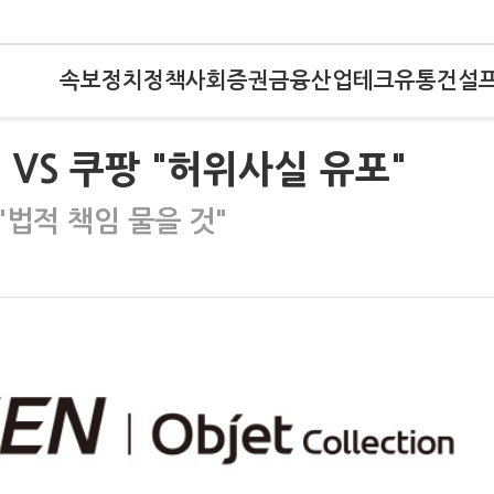
속보
정치
정책
사회
증권
금융
산업
테크
유통
건설
 VS 쿠팡 "허위사실 유포"
법적 책임 물을 것"