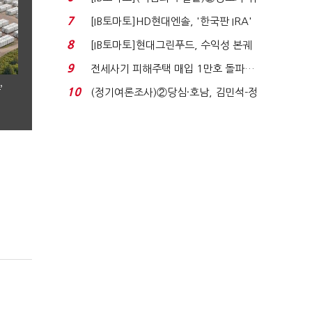
자 첫날 매도…FI ...
7
[IB토마토]HD현대엔솔, '한국판 IRA'
수혜 부상…세액공...
8
[IB토마토]현대그린푸드, 수익성 본궤
도…실적 개선에 ...
9
전세사기 피해주택 매입 1만호 돌파…
누적 피해자 4만2...
’
10
(정기여론조사)②당심·호남, 김민석-정
청래 '초접전'...