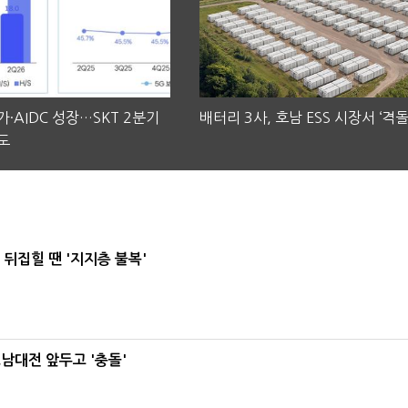
·AIDC 성장…SKT 2분기
배터리 3사, 호남 ESS 시장서 ‘격돌
도
뒤집힐 땐 '지지층 불복'
호남대전 앞두고 '충돌'