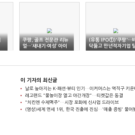
기
쿠팡, 골프 전문관 리뉴
(유통 IPO①)'쿠팡'…
얼…‘새내기·여성’ 아이
닥뚫고 만년적자기업 
템 추천
피 질주
이 기자의 최신글
날로 높아지는 K-패션·뷰티 인기…이커머스는 역직구 키운
레고랜드 "물놀이장 열고 야간개장"…티켓값은 동결
"치킨엔 수제맥주"…시장 포화에 신사업 드라이브
(영상)세계 면세 1위, 한국 진출에 진심…'매출 증빙' 물어