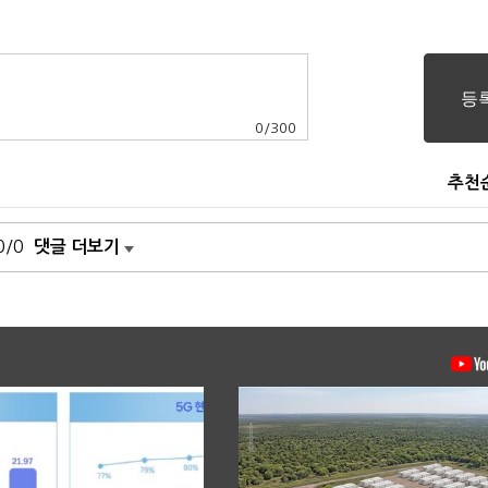
0
/
300
추천
0/0
댓글 더보기