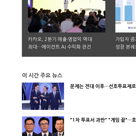
카카오, 2분기 매출·영업익 역대
가입자 증가
최대…에이전트 AI 수익화 관건
성장 본궤
이 시간 주요 뉴스
문제는 전대 이후…선호투표제로 
"1차 투표서 과반" "게임 끝"…