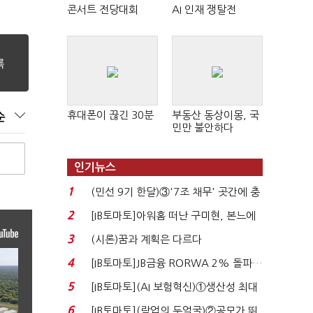
콘서트 전당대회
AI 인재 쟁탈전
휴대폰이 끊긴 30분
부동산 동상이몽, 국
순
민만 불안하다
인기뉴스
1
(민선 9기 한달)③'7조 채무' 곳간에 충
격…추미애, 20년...
2
[IB토마토]아워홈 떠난 구미현, 본느에
340억 베팅…가...
3
(시론)꿈과 계획은 다르다
4
[IB토마토]JB금융 RORWA 2% 돌파…
실적 견인은 은행 ...
5
[IB토마토](AI 보험혁신)①생산성 최대
80% 개선…현실...
6
[IB토마토](락업의 두얼굴)②공모가 뛰