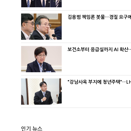
김용범 책임론 봇물…경질 요구에 
보건소부터 응급실까지 AI 확산
"강남사옥 부지에 청년주택"…LH
인기 뉴스