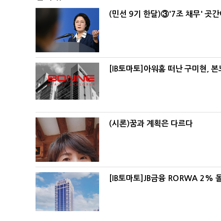
(민선 9기 한달)③'7조 채무' 곳
[IB토마토]아워홈 떠난 구미현, 
(시론)꿈과 계획은 다르다
[IB토마토]JB금융 RORWA 2