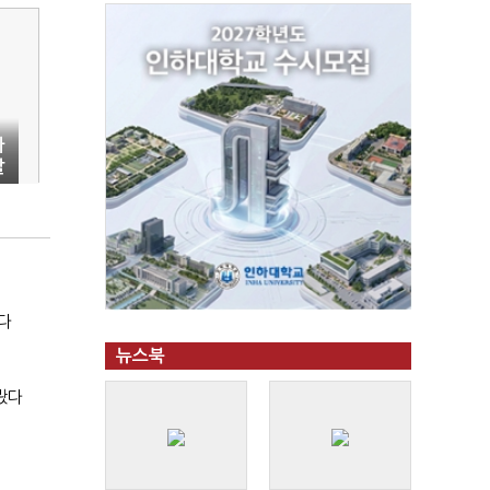
바
탈
다
뉴스북
봤다