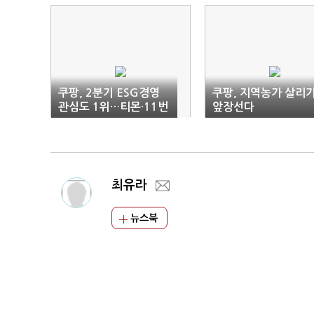
쿠팡, 2분기 ESG경영
쿠팡, 지역농가 살리
관심도 1위…티몬·11번
앞장선다
가 뒤이어
최유라
뉴스북