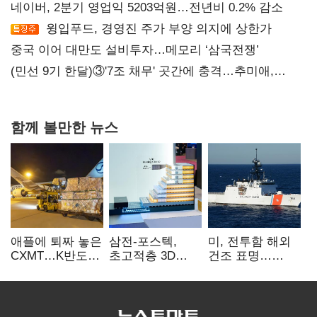
네이버, 2분기 영업익 5203억원…전년비 0.2% 감소
윙입푸드, 경영진 주가 부양 의지에 상한가
중국 이어 대만도 설비투자…메모리 ‘삼국전쟁’
(민선 9기 한달)③'7조 채무' 곳간에 충격…추미애,
20년만에 '비상재정' 선언 승부수
함께 볼만한 뉴스
애플에 퇴짜 놓은
삼전-포스텍,
미, 전투함 해외
CXMT…K반도체
초고적층 3D
건조 표명…
협상력 ‘호재’
낸드 한계 돌파…
K조선 수주
성능·전력효율
‘청신호’
개선