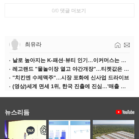
0/0
댓글 더보기
최유라
날로 높아지는 K-패션·뷰티 인기…이커머스는 역직구 키운다
레고랜드 "물놀이장 열고 야간개장"…티켓값은 동결
"치킨엔 수제맥주"…시장 포화에 신사업 드라이브
(영상)세계 면세 1위, 한국 진출에 진심…'매출 증빙' 물어봤다
뉴스리듬