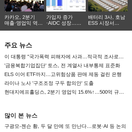
카카오, 2분기
가입자 증가
배터리 3사, 호남
매출·영업익 역대
·AIDC 성장…
ESS 시장서
최대…에이전트
SKT 2분기 성장
‘격돌’
AI 수익화 관건
본궤도
주요 뉴스
이 대통령 "국가폭력 피해자에 사과…적극적 조사로
진실 밝혀야"
'금융복합기업집단' 토스, 전 계열사 내부통제 표준화
ELS 이어 ETF까지…고위험상품 판매 제동 걸린 은행
라이나 노사 '구조조정 구두 합의안' 도출
현대지에프홀딩스, 2분기 영업익 15.6%↑…500억 규모
자사주 매입
많이 본 뉴스
구광모-젠슨 황, 두 달 만에 또 만난다…로봇·AI 등 논의