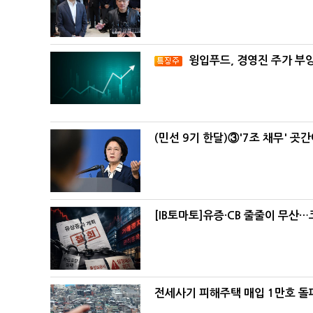
윙입푸드, 경영진 주가 부
(민선 9기 한달)③'7조 채무' 곳
[IB토마토]유증·CB 줄줄이 무산
전세사기 피해주택 매입 1만호 돌