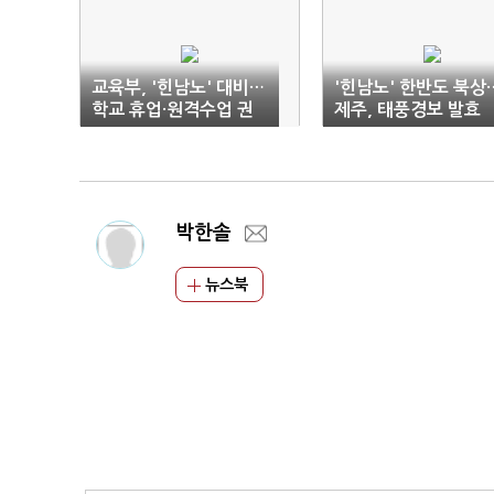
교육부, '힌남노' 대비…
'힌남노' 한반도 북상
학교 휴업·원격수업 권
제주, 태풍경보 발효
고
박한솔
뉴스북