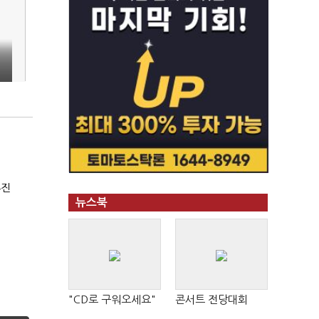
에
휴진
뉴스북
"CD로 구워오세요"
콘서트 전당대회