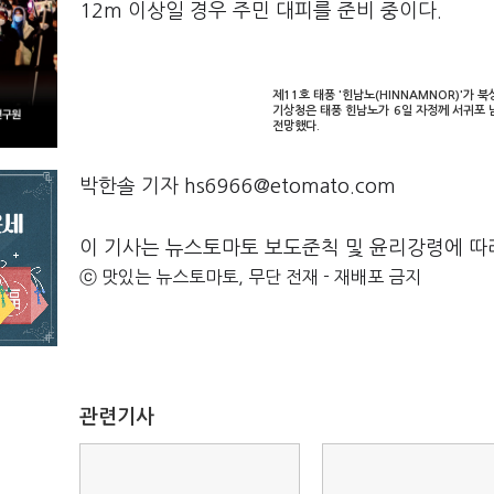
12m 이상일 경우 주민 대피를 준비 중이다.
제11호 태풍 '힌남노(HINNAMNOR)'가 
기상청은 태풍 힌남노가 6일 자정께 서귀포 
전망했다.
박한솔 기자 hs6966@etomato.com
이 기사는 뉴스토마토 보도준칙 및 윤리강령에 따
ⓒ 맛있는 뉴스토마토, 무단 전재 - 재배포 금지
관련기사