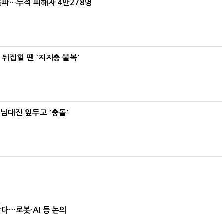
돌파…누적 피해자 4만278명
뒤집힐 땐 '지지층 불복'
호남대전 앞두고 '충돌'
난다…로봇·AI 등 논의