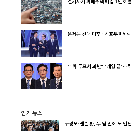
전세사기 피해주택 매입 1만호 
문제는 전대 이후…선호투표제로 
"1차 투표서 과반" "게임 끝"…
인기 뉴스
구광모-젠슨 황, 두 달 만에 또 만