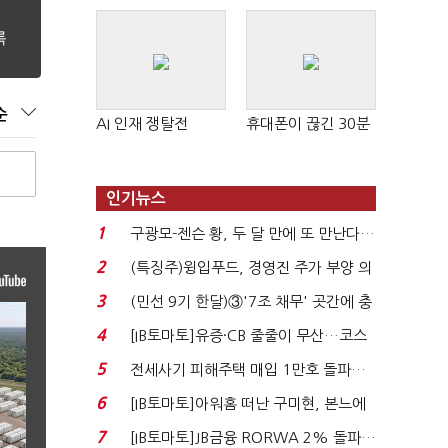
순
AI 인재 쟁탈전
휴대폰이 끊긴 30분
인기뉴스
1
구광모-젠슨 황, 두 달 만에 또 만난다…
로봇·AI 등 논...
2
(특징주)윙입푸드, 경영진 주가 부양 의
지에 상한가...
3
(민선 9기 한달)③'7조 채무' 곳간에 충
격…추미애, 20년...
4
[IB토마토]유증·CB 줄줄이 무산…코스
닥 벌점 급증에 ...
5
전세사기 피해주택 매입 1만호 돌파…
누적 피해자 4만2...
6
[IB토마토]아워홈 떠난 구미현, 본느에
340억 베팅…가...
7
[IB토마토]JB금융 RORWA 2% 돌파…