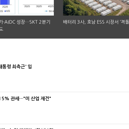
·AIDC 성장…SKT 2분기
배터리 3사, 호남 ESS 시장서 ‘격돌
도
대통령 최측근' 입
5% 관세…"미 산업 재건"