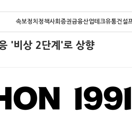
속보
정치
정책
사회
증권
금융
산업
테크
유통
건설
응 '비상 2단계'로 상향