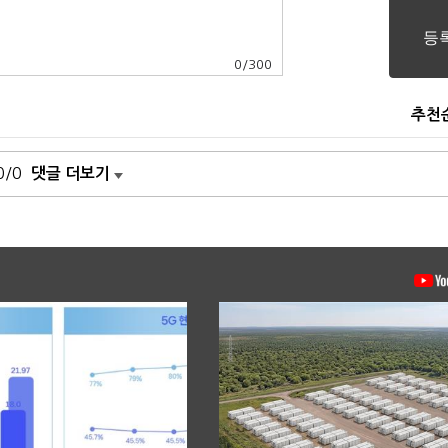
0
/
300
추천
0/0
댓글 더보기