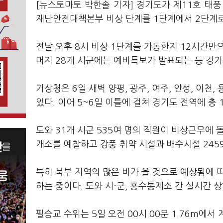
[뉴스토마토 박한솔 기자] 경기도가 제11호 태풍
재난안전대책본부 비상 단계를 1단계에서 2단계로
전날 오후 8시 비상 1단계를 가동한지 12시간만으
머지 28개 시군에는 예비특보가 발표되는 등 경기
기상청은 6일 새벽 양평, 광주, 여주, 안성, 이천
있다. 이어 5~6일 이틀에 걸쳐 경기도 전역에 총 
도와 31개 시군 535여 명의 직원이 비상근무에
개소를 예찰하고 강풍 취약 시설과 배수시설 24
특히 북부 지역의 많은 비가 올 것으로 예상됨에 
하는 중이다. 도와 시·군, 홍수통제소 간 실시간 
필승교 수위는 5일 오전 00시 00분 1.76m에서