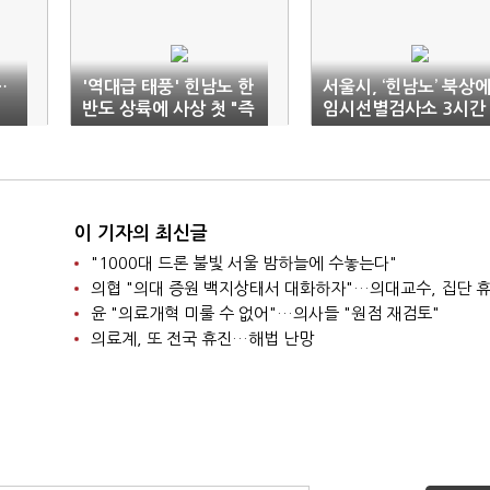
…
'역대급 태풍' 힌남노 한
서울시, ‘힌남노’ 북상
반도 상륙에 사상 첫 "즉
임시선별검사소 3시간
시 3단계 대응"
단축 운영
이 기자의 최신글
"1000대 드론 불빛 서울 밤하늘에 수놓는다"
의협 "의대 증원 백지상태서 대화하자"…의대교수, 집단 
윤 "의료개혁 미룰 수 없어"…의사들 "원점 재검토"
의료계, 또 전국 휴진…해법 난망