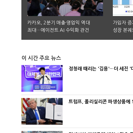
카카오, 2분기 매출·영업익 역대
가입자 증가
최대…에이전트 AI 수익화 관건
성장 본궤
이 시간 주요 뉴스
정청래 때리는 '김용'…더 세진 '
트럼프, 폴리실리콘 파생상품에 1