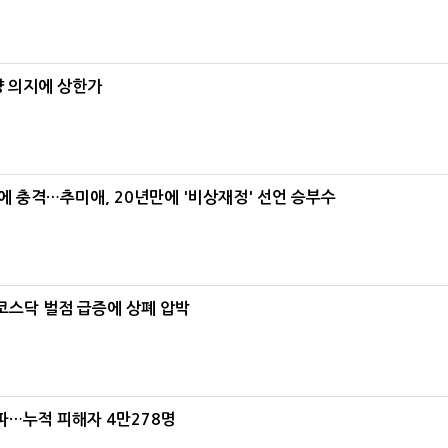
양 의지에 상한가
간에 충격…추미애, 20년만에 '비상재정' 선언 승부수
…코스닥 벌점 급증에 상폐 압박
파…누적 피해자 4만278명