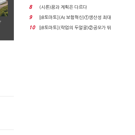
실적 견인은 은행 ...
8
(시론)꿈과 계획은 다르다
9
[IB토마토](AI 보험혁신)①생산성 최대
’
80% 개선…현실...
10
[IB토마토](락업의 두얼굴)②공모가 뛰
자 첫날 매도…FI ...