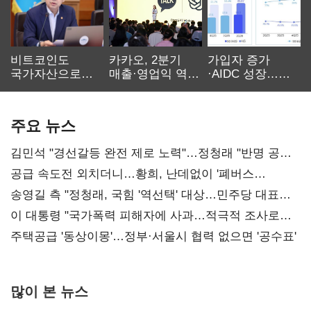
비트코인도
카카오, 2분기
가입자 증가
국가자산으로…'
매출·영업익 역대
·AIDC 성장…
보관·평가·처분'
최대…에이전트
SKT 2분기 성장
기준은 숙제
AI 수익화 관건
본궤도
주요 뉴스
김민석 "경선갈등 완전 제로 노력"…정청래 "반명 공세
사과부터"
공급 속도전 외치더니…황희, 난데없이 '폐버스
리모델링' 제안
송영길 측 "정청래, 국힘 '역선택' 대상…민주당 대표로
총선 지휘 못해"
이 대통령 "국가폭력 피해자에 사과…적극적 조사로
진실 밝혀야"
주택공급 '동상이몽'…정부·서울시 협력 없으면 '공수표'
많이 본 뉴스