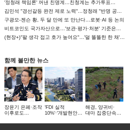
'정청래 책임론' 꺼낸 친명계…친청계는 추가투표
때리기
김민석 "경선갈등 완전 제로 노력"…정청래 "반명 공세
사과부터"
구광모-젠슨 황, 두 달 만에 또 만난다…로봇·AI 등 논의
비트코인도 국가자산으로…'보관·평가·처분' 기준은
숙제
(현장+)"팔 생각 접고 호가 높여요"…'덜 똘똘한 한 채'
20억 키맞추기
함께 볼만한 뉴스
장윤기 은폐·조작
'FDI 실적
해경, 양귀비·
이후로도
10%'·'개발현안
대마 집중단속…
정보유출·
산적'…
4개월 동안
내부비위…경찰
인천경제청장
249명 검거