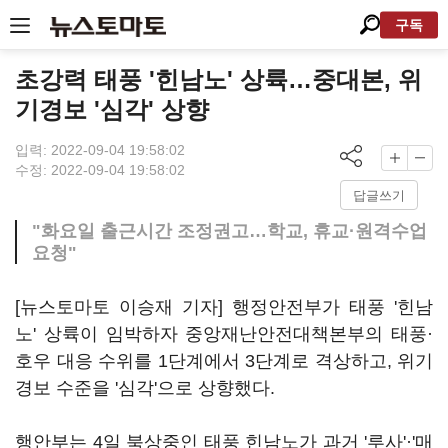
구독
초강력 태풍 '힌남노' 상륙…중대본, 위
기경보 '심각' 상향
입력: 2022-09-04 19:58:02
수정: 2022-09-04 19:58:02
답글쓰기
"화요일 출근시간 조정권고…학교, 휴교·원격수업
요청"
[뉴스토마토 이승재 기자] 행정안전부가 태풍 '힌남
노' 상륙이 임박하자 중앙재난안전대책본부의 태풍·
호우 대응 수위를 1단계에서 3단계로 격상하고, 위기
경보 수준을 '심각'으로 상향했다.
행안부는 4일 북상중인 태풍 힌남노가 과거 '루사'·'매