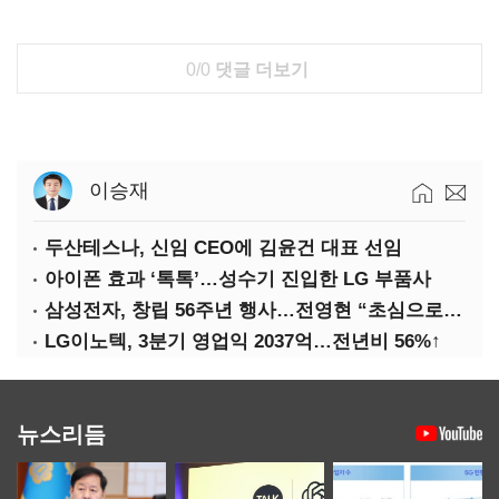
0/0
댓글 더보기
이승재
두산테스나, 신임 CEO에 김윤건 대표 선임
아이폰 효과 ‘톡톡’…성수기 진입한 LG 부품사
삼성전자, 창립 56주년 행사…전영현 “초심으로 경쟁력 회복해야”
LG이노텍, 3분기 영업익 2037억…전년비 56%↑
뉴스리듬