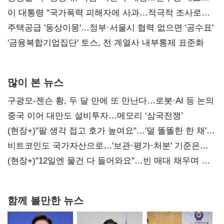
총선 지휘 못해"
이 대통령 "국가폭력 피해자에 사과…적극적 조사로
진실 밝혀야"
주택공급 '동상이몽'…정부·서울시 협력 없으면 '공수표'
'금융복합기업집단' 토스, 전 계열사 내부통제 표준화
많이 본 뉴스
구광모-젠슨 황, 두 달 만에 또 만난다…로봇·AI 등 논의
중국 이어 대만도 설비투자…메모리 ‘삼국전쟁’
(현장+)"팔 생각 접고 호가 높여요"…'덜 똘똘한 한 채'
20억 키맞추기
비트코인도 국가자산으로…'보관·평가·처분' 기준은
숙제
(현장+)"12일엔 물건 다 들어와요"…빈 매대 채우며 문
연 홈플러스
함께 볼만한 뉴스