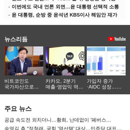
이번에도 국내 언론 외면…윤 대통령 선택적 소통
윤 대통령, 순방 중 윤석년 KBS이사 해임안 재가
뉴스리듬
비트코인도
카카오, 2분기
가입자 증가
국가자산으로…'
매출·영업익 역대
·AIDC 성장…
보관·평가·처분'
최대…에이전트
SKT 2분기 성장
기준은 숙제
AI 수익화 관건
본궤도
주요 뉴스
공급 속도전 외치더니…황희, 난데없이 '폐버스
리모델링' 제안
송영길 측 "정청래, 국힘 '역선택' 대상…민주당 대표로