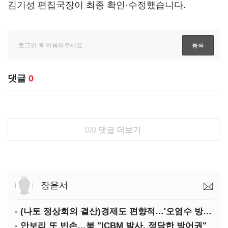
김기성 편집국장이 최종 확인·수정했습니다.
댓글
0
0/0
댓글 더보기
장윤서
(나토 정상회의 결산)경제도 편향적…'오염수 방류'만 용인
안보리 또 빈손…북 "ICBM 발사, 정당한 방어권"