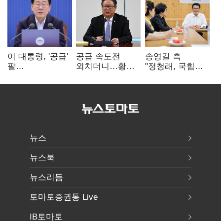
이 대통령, '공급'
공급 속도전
송영길 측
팔
외치더니…황희,
"정청래, 국힘
걷어붙였는데…
난데없이 '폐버스
'역선택' 대상…
여 내부선
리모델링' 제안
민주당 대표로
'부동산
총선 지휘 못해"
망언'(종합)
뉴스
뉴스북
뉴스리듬
토마토증권통 Live
IB토마토