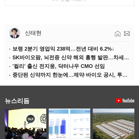
신태현
보령 2분기 영업익 238억…전년 대비 6.2%↓
SK바이오팜, 뇌전증 신약 해외 흥행 발판…차세대 신약 개발 속도
'컬리' 출신 전지웅, 닥터나우 CMO 선임
중단된 신약까지 한눈에…제약·바이오 공시, 투명해진다
뉴스리듬