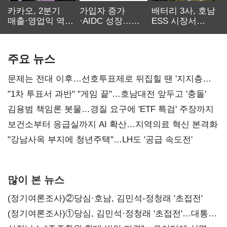
카카오, 2분기
가입자 증가
배터리 3사, 호남
매출·영업익 역대
·AIDC 성장…
ESS 시장서
최대…에이전트
SKT 2분기 성장
‘격돌’
AI 수익화 관건
본궤도
주요 뉴스
문제는 전대 이후…선호투표제로 뒤집힐 땐 '지지층
불복'
"1차 투표서 과반" "게임 끝"…호남대전 앞두고 '충돌'
김용범 책임론 봇물…경질 요구에 'ETF 특검' 주장까지
보건소부터 응급실까지 AI 확산…지역의료 혁신 본격화
"강남사옥 부지에 청년주택"…LH도 '공급 속도전'
많이 본 뉴스
(정기여론조사)②당심·호남, 김민석-정청래 '초접전'
(정기여론조사)①당심, 김민석·정청래 '초접전'…대통령