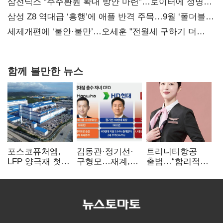
지지도 '50% 아래로'(종합)
삼전닉스 “주주환원 확대 방안 마련”…로이터에 성명
보내
삼성 Z8 역대급 ‘흥행’에 애플 반격 주목…9월 ‘폴더블
대전’
세제개편에 ‘불안·불만’…오세훈 "전월세 구하기 더
힘들어질 것"
함께 볼만한 뉴스
포스코퓨처엠,
김동관·정기선·
트리니티항공
LFP 양극재 첫
구형모…재계,
출범…“합리적
대규모 공급…
1980년대생
가격·기대 이상
ESS 시장 공략
전성시대
서비스로 승부”