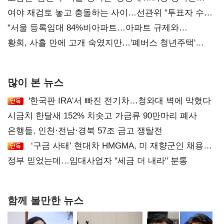
'안갯속'
여야 재검토 놓고 충돌하는 사이…선관위 "투표자 수
오차 당연"
"서울 등록임대 84%비아파트…아파트 규제와
달리해야"
황희, 사흘 만에 고개 숙였지만…'폐버스 청년주택'
후폭풍
많이 본 뉴스
'한국판 IRA'서 빠진 전기차…청와대 벽에 막혔다
시금치 한달새 152% 치솟고 가금류 90만마리 폐사
은행들, 인천·전남·경북 57조 금고 쟁탈전
‘구금 사태’ 현대차 HMGMA, 미 재향군인 채용
확대로 분위기 반전
정부 믿었는데…임대사업자 "세금 더 내라" 분통
함께 볼만한 뉴스