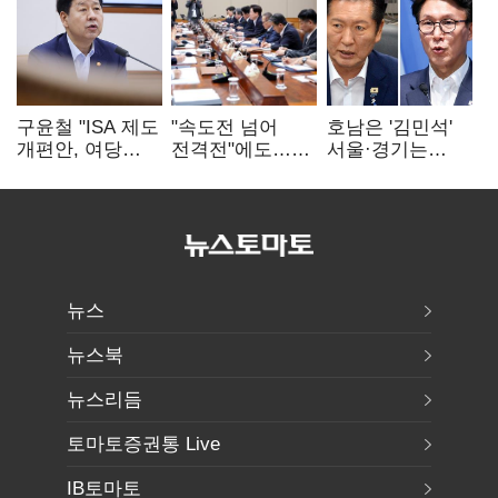
구윤철 "ISA 제도
"속도전 넘어
호남은 '김민석'
개편안, 여당
전격전"에도…
서울·경기는
제안에 공감…
군공항 이전부터
'정청래'…최종
제도 보완 적극
주 52시간까지
승자는 '안갯속'
검토"
'뇌관'
뉴스
뉴스북
뉴스리듬
토마토증권통 Live
IB토마토