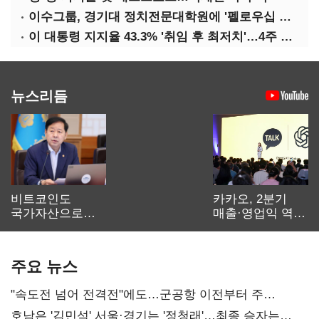
이수그룹, 경기대 정치전문대학원에 '펠로우십 기금' 3900만원 출연
이 대통령 지지율 43.3% '취임 후 최저치'…4주 연속 '하락'
뉴스리듬
비트코인도
카카오, 2분기
국가자산으로…'
매출·영업익 역대
보관·평가·처분'
최대…에이전트
기준은 숙제
AI 수익화 관건
주요 뉴스
"속도전 넘어 전격전"에도…군공항 이전부터 주
52시간까지 '뇌관'
호남은 '김민석' 서울·경기는 '정청래'…최종 승자는