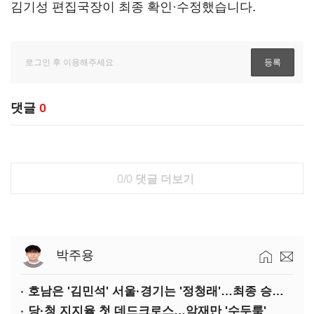
김기성 편집국장이 최종 확인·수정했습니다.
댓글
0
0/0
댓글 더보기
박주용
호남은 '김민석' 서울·경기는 '정청래'…최종 승자는 '안갯속'
당·청 지지율 첫 데드크로스…악재만 '수두룩'