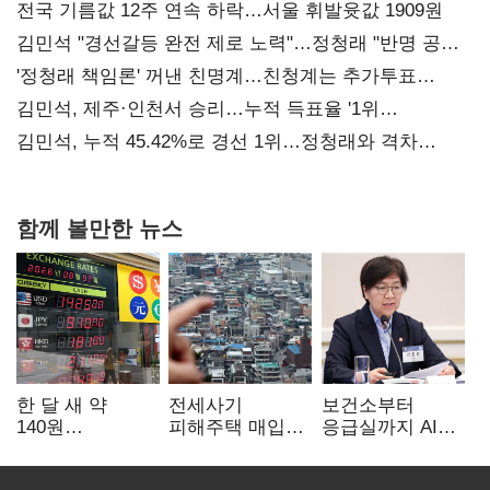
전국 기름값 12주 연속 하락…서울 휘발윳값 1909원
김민석 "경선갈등 완전 제로 노력"…정청래 "반명 공세
사과부터"
'정청래 책임론' 꺼낸 친명계…친청계는 추가투표
때리기
김민석, 제주·인천서 승리…누적 득표율 '1위
탈환'(종합)
김민석, 누적 45.42%로 경선 1위…정청래와 격차
0.86%p(2보)
함께 볼만한 뉴스
한 달 새 약
전세사기
보건소부터
140원
피해주택 매입
응급실까지 AI
급락…'역대급
1만호 돌파…
확산…지역의료
엔저'에 원화
누적 피해자
혁신 본격화