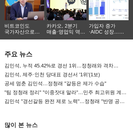
비트코인도
카카오, 2분기
가입자 증가
국가자산으로…'
매출·영업익 역대
·AIDC 성장…
보관·평가·처분'
최대…에이전트
SKT 2분기 성장
기준은 숙제
AI 수익화 관건
본궤도
주요 뉴스
김민석, 누적 45.42%로 경선 1위…정청래와 격차
0.86%p(2보)
김민석, 제주·인천 당대표 경선서 '1위'(1보)
공세 멈춘 김민석…정청래 "갈등은 제가 수습"
"팀 정청래 정리" "이중잣대 말라"…민주 최고위원 계파
다툼 격화
김민석 "경선갈등 완전 제로 노력"…정청래 "반명 공세
사과부터"
많이 본 뉴스