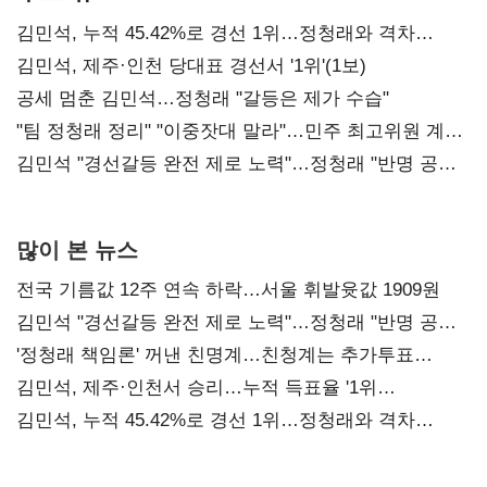
김민석, 누적 45.42%로 경선 1위…정청래와 격차
0.86%p(2보)
김민석, 제주·인천 당대표 경선서 '1위'(1보)
공세 멈춘 김민석…정청래 "갈등은 제가 수습"
"팀 정청래 정리" "이중잣대 말라"…민주 최고위원 계파
다툼 격화
김민석 "경선갈등 완전 제로 노력"…정청래 "반명 공세
사과부터"
많이 본 뉴스
전국 기름값 12주 연속 하락…서울 휘발윳값 1909원
김민석 "경선갈등 완전 제로 노력"…정청래 "반명 공세
사과부터"
'정청래 책임론' 꺼낸 친명계…친청계는 추가투표
때리기
김민석, 제주·인천서 승리…누적 득표율 '1위
탈환'(종합)
김민석, 누적 45.42%로 경선 1위…정청래와 격차
0.86%p(2보)