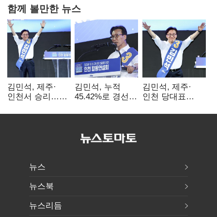
함께 볼만한 뉴스
김민석, 제주·
김민석, 누적
김민석, 제주·
인천서 승리…
45.42%로 경선
인천 당대표
누적 득표율 '1위
1위…정청래와
경선서 '1위'(1보)
탈환'(종합)
격차
0.86%p(2보)
뉴스
뉴스북
뉴스리듬