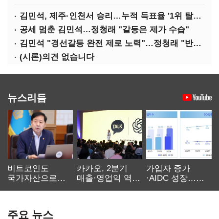
김민석, 제주·인천서 승리…누적 득표율 '1위 탈환'(종합)
공세 멈춘 김민석…정청래 "갈등은 제가 수습"
김민석 "경선갈등 완전 제로 노력"…정청래 "반명 공세 사과부터"
(시론)의견 없습니다
뉴스리듬
비트코인도
카카오, 2분기
가입자 증가
국가자산으로…'
매출·영업익 역대
·AIDC 성장…
보관·평가·처분'
최대…에이전트
SKT 2분기 성장
기준은 숙제
AI 수익화 관건
본궤도
주요 뉴스