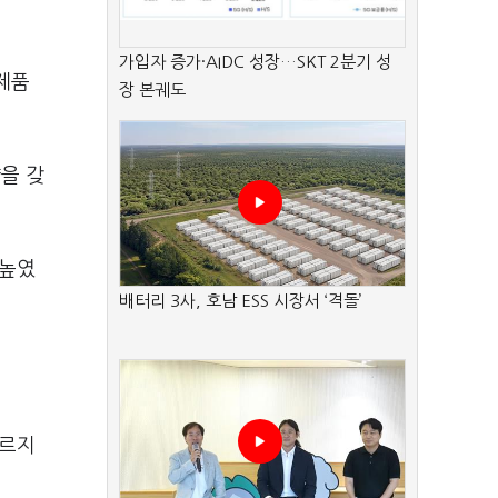
가입자 증가·AIDC 성장…SKT 2분기 성
제품
장 본궤도
량을 갖
 높였
배터리 3사, 호남 ESS 시장서 ‘격돌’
다르지