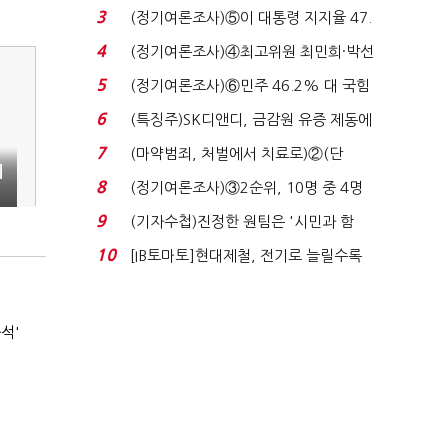
청래 '초접전'...
3
(정기여론조사)⑤이 대통령 지지율 47.
7%…일주일 만에 ...
4
(정기여론조사)④최고위원 최민희·박선
원 '양강'…서미...
5
(정기여론조사)⑥민주 46.2% 대 국힘
31.0%…오차범위 밖 ...
6
(특징주)SK디앤디, 금감원 유증 제동에
장 초반 상한가...
7
(마약범죄, 처벌에서 치료로)②(단
최
독)"마약은 전염병…여성...
8
(정기여론조사)③2순위, 10명 중 4명
%
'송영길'…정청래 '한 ...
9
(기자수첩)진정한 원팀은 '시민과 함
께'일 때 완성...
10
[IB토마토]현대제철, 전기로 늘릴수록
전기료 부담…저...
석'