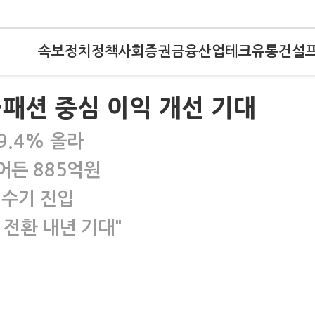
속보
정치
정책
사회
증권
금융
산업
테크
유통
건설
패션 중심 이익 개선 기대
9.4% 올라
어든 885억원
성수기 진입
 전환 내년 기대"