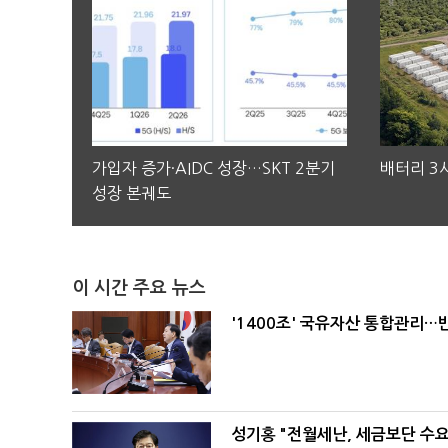
가입자 증가·AIDC 성장…SKT 2분기
배터리 3사
성장 본궤도
이 시간 주요 뉴스
'1400조' 국유자산 통합관리
성기홍 "전월세난, 세금보단 수요