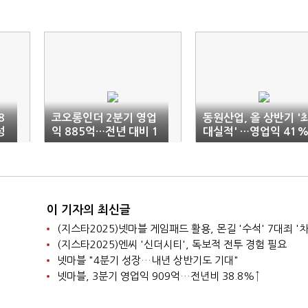
8
코오롱인더 2분기 영업
동원산업, 올 상반기 '
성
익 885억…전년 대비 1
대실적' …영업익 41
6.3%↓
↑
이 기자의 최신글
(지스타2025)넷마블 게임패드 활용, 몬길 '수석' 7대죄 '차
(지스타2025)엔씨 '신더시티', 독보적 전투 경험 필요
넷마블 "4분기 성장…내년 상반기도 기대"
넷마블, 3분기 영업익 909억…전년비 38.8%↑