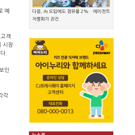
로 예
다음, AI 도입에도 점유율 2%…에이전트
차별화가 관건
 고객
의 시장
다.
 보인
각각