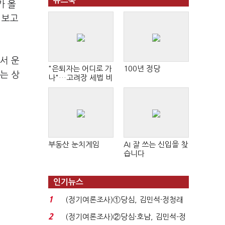
뉴스북
가 올
 보고
서 운
"은퇴자는 어디로 가
100년 정당
는 상
나"…고려장 세법 비
판 확산
부동산 눈치게임
AI 잘 쓰는 신입을 찾
습니다
인기뉴스
1
(정기여론조사)①당심, 김민석·정청래
'초접전'…대통령 ...
2
(정기여론조사)②당심·호남, 김민석-정