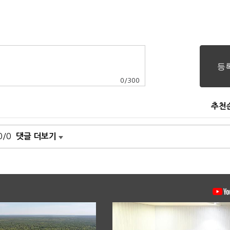
0
/
300
추천
0/0
댓글 더보기