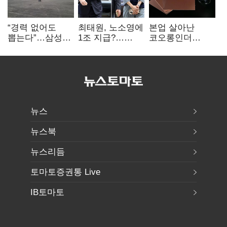
“경력 없어도
최태원, 노소영에
본업 살아난
뽑는다”…삼성
1조 지급?…
코오롱인더
·TSMC, 미
재상고 여부 주목
·HS효성…AI·
반도체 인재
배터리 소재로
쟁탈전
보폭 확대
뉴스
뉴스북
뉴스리듬
토마토증권통 Live
IB토마토