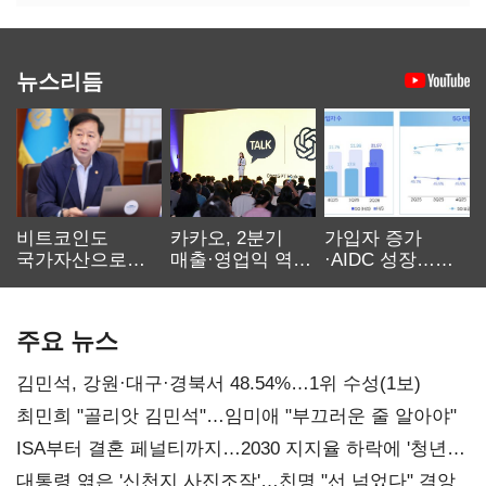
뉴스리듬
비트코인도
카카오, 2분기
가입자 증가
국가자산으로…'
매출·영업익 역대
·AIDC 성장…
보관·평가·처분'
최대…에이전트
SKT 2분기 성장
기준은 숙제
AI 수익화 관건
본궤도
주요 뉴스
김민석, 강원·대구·경북서 48.54%…1위 수성(1보)
최민희 "골리앗 김민석"…임미애 "부끄러운 줄 알아야"
ISA부터 결혼 페널티까지…2030 지지율 하락에 '청년
챙기기'
대통령 엮은 '신천지 사진조작'…친명 "선 넘었다" 격앙