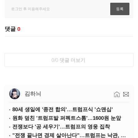
댓글
0
0/0
댓글 더보기
김하늬
80세 생일에 '종전 합의'…트럼프식 '쇼맨십'
원화 덮친 '트럼프발 퍼펙트스톰'…1600원 눈앞
전쟁보다 '공 세우기'…트럼프의 영웅 집착
"전쟁 끝나면 경제 살아난다"…트럼프는 낙관, 미국인은 싸늘