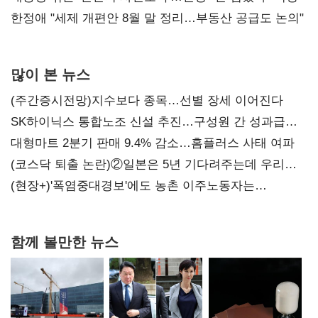
한정애 "세제 개편안 8월 말 정리…부동산 공급도 논의"
많이 본 뉴스
(주간증시전망)지수보다 종목…선별 장세 이어진다
SK하이닉스 통합노조 신설 추진…구성원 간 성과급
불만 확산
대형마트 2분기 판매 9.4% 감소…홈플러스 사태 여파
(코스닥 퇴출 논란)②일본은 5년 기다려주는데 우리는
당장 퇴출?…시간만으론 부족한 코스닥 구하기
(현장+)'폭염중대경보'에도 농촌 이주노동자는
강행군…'야외작업 중지' 권고도 무시
함께 볼만한 뉴스