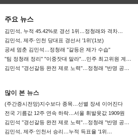
보관·평가·처분'
최대…에이전트
SKT 2분기 성장
기준은 숙제
AI 수익화 관건
본궤도
주요 뉴스
김민석, 누적 45.42%로 경선 1위…정청래와 격차
0.86%p(2보)
김민석, 제주·인천 당대표 경선서 '1위'(1보)
공세 멈춘 김민석…정청래 "갈등은 제가 수습"
"팀 정청래 정리" "이중잣대 말라"…민주 최고위원 계파
다툼 격화
김민석 "경선갈등 완전 제로 노력"…정청래 "반명 공세
사과부터"
많이 본 뉴스
(주간증시전망)지수보다 종목…선별 장세 이어진다
전국 기름값 12주 연속 하락…서울 휘발윳값 1909원
김민석 "경선갈등 완전 제로 노력"…정청래 "반명 공세
사과부터"
김민석, 제주·인천서 승리…누적 득표율 '1위