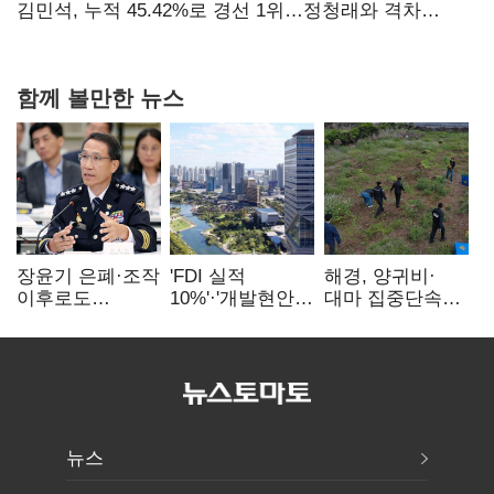
탈환'(종합)
김민석, 누적 45.42%로 경선 1위…정청래와 격차
0.86%p(2보)
함께 볼만한 뉴스
장윤기 은폐·조작
'FDI 실적
해경, 양귀비·
이후로도
10%'·'개발현안
대마 집중단속…
정보유출·
산적'…
4개월 동안
내부비위…경찰
인천경제청장
249명 검거
신뢰는 어디에
구원투수 찾기
뉴스