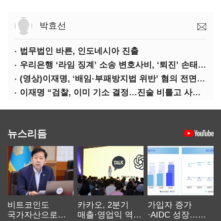
박효선
법무법인 바른, 인도네시아 진출
우리은행 ‘라임 징계’ 소송 변호사비, ‘퇴진’ 손태승 회장 개인이 납부하나
(영상)이재명, ‘배임·부패방지법 위반’ 혐의 전면 반박(종합)
이재명 “검찰, 이미 기소 결정…진술 비틀고 사건 조작에 악용”
뉴스리듬
비트코인도
카카오, 2분기
가입자 증가
국가자산으로…'
매출·영업익 역대
·AIDC 성장…