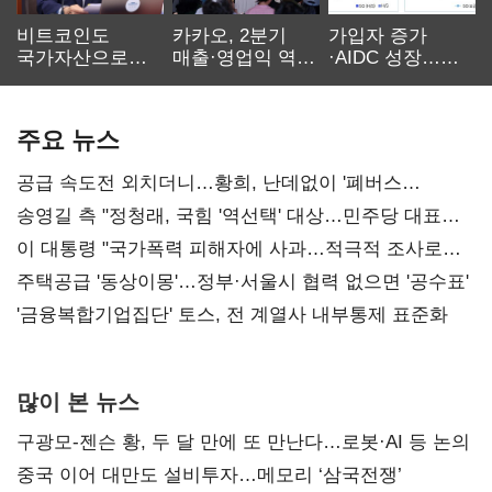
비트코인도
카카오, 2분기
가입자 증가
국가자산으로…'
매출·영업익 역대
·AIDC 성장…
보관·평가·처분'
최대…에이전트
SKT 2분기 성장
기준은 숙제
AI 수익화 관건
본궤도
주요 뉴스
공급 속도전 외치더니…황희, 난데없이 '폐버스
리모델링' 제안
송영길 측 "정청래, 국힘 '역선택' 대상…민주당 대표로
총선 지휘 못해"
이 대통령 "국가폭력 피해자에 사과…적극적 조사로
진실 밝혀야"
주택공급 '동상이몽'…정부·서울시 협력 없으면 '공수표'
'금융복합기업집단' 토스, 전 계열사 내부통제 표준화
많이 본 뉴스
구광모-젠슨 황, 두 달 만에 또 만난다…로봇·AI 등 논의
중국 이어 대만도 설비투자…메모리 ‘삼국전쟁’