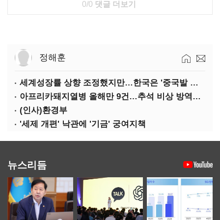
0/0
댓글 더보기
정해훈
세계성장률 상향 조정했지만…한국은 '중국발 살얼음판'
아프리카돼지열병 올해만 9건…추석 비상 방역에 '총력'
(인사)환경부
'세제 개편' 낙관에 '기금' 궁여지책
뉴스리듬