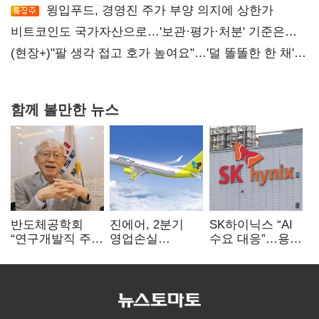
윙입푸드, 경영진 주가 부양 의지에 상한가
비트코인도 국가자산으로…'보관·평가·처분' 기준은
숙제
(현장+)"팔 생각 접고 호가 높여요"…'덜 똘똘한 한 채'
20억 키맞추기
함께 볼만한 뉴스
반도체공학회
진에어, 2분기
SK하이닉스 “AI
“연구개발직 주
영업손실
수요 대응”…용인
52시간제
731억…유가
·청주 팹에 54조
개선해야”
상승 여파
투자