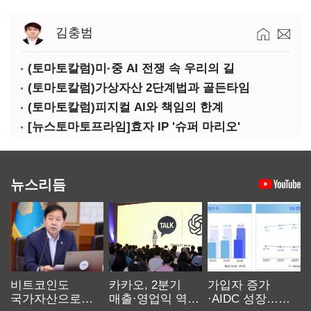
김충범
(토마토칼럼)미·중 AI 전쟁 속 우리의 길
(토마토칼럼)가상자산 2단계법과 골든타임
(토마토칼럼)피지컬 AI와 책임의 한계
[뉴스토마토프라임]효자 IP '슈퍼 마리오'
뉴스리듬
비트코인도
카카오, 2분기
가입자 증가
국가자산으로…'
매출·영업익 역대
·AIDC 성장…