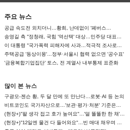
보관·평가·처분'
최대…에이전트
SKT 2분기 성장
기준은 숙제
AI 수익화 관건
본궤도
주요 뉴스
공급 속도전 외치더니…황희, 난데없이 '폐버스
리모델링' 제안
송영길 측 "정청래, 국힘 '역선택' 대상…민주당 대표로
총선 지휘 못해"
이 대통령 "국가폭력 피해자에 사과…적극적 조사로
진실 밝혀야"
주택공급 '동상이몽'…정부·서울시 협력 없으면 '공수표'
'금융복합기업집단' 토스, 전 계열사 내부통제 표준화
많이 본 뉴스
구광모-젠슨 황, 두 달 만에 또 만난다…로봇·AI 등 논의
비트코인도 국가자산으로…'보관·평가·처분' 기준은
숙제
(현장+)"팔 생각 접고 호가 높여요"…'덜 똘똘한 한 채'
20억 키맞추기
(현장+)"12일엔 물건 다 들어와요"…빈 매대 채우며 문