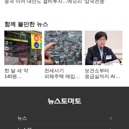
연 홈플러스
중국 이어 대만도 설비투자…메모리 ‘삼국전쟁’
함께 볼만한 뉴스
한 달 새 약
전세사기
보건소부터
140원
피해주택 매입
응급실까지 AI
급락…'역대급
1만호 돌파…
확산…지역의료
엔저'에 원화
누적 피해자
혁신 본격화
변곡점
4만278명
뉴스