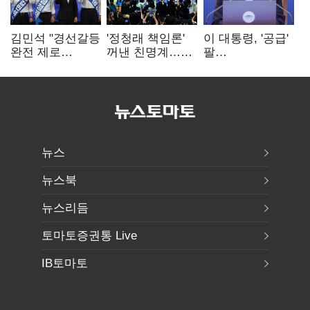
김민석 "경선갈등
'정청래 책임론'
이 대통령, '공급'
완전 제로
꺼낸 친명계…
팔
노력"…정청래
친청계는
걷어붙였는데…
"반명 공세
추가투표 때리기
여 내부선
사과부터"
'부동산
망언'(종합)
뉴스
뉴스북
뉴스리듬
토마토증권통 Live
IB토마토