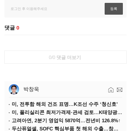
댓글
0
0/0
댓글 더보기
박창욱
미, 전투함 해외 건조 표명…K조선 수주 ‘청신호’
미, 폴리실리콘 최저가격제·관세 검토…K태양광 입지 확대 기대
고려아연, 2분기 영업익 5870억…전년비 126.8%↑
두산퓨얼셀, SOFC 핵심부품 첫 해외 수출…창사 이래 최대 규모