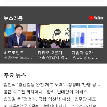
뉴스리듬
비트코인도
카카오, 2분기
가입자 증가
국가자산으로…'
매출·영업익 역대
·AIDC 성장…
보관·평가·처분'
최대…에이전트
SKT 2분기 성장
기준은 숙제
AI 수익화 관건
본궤도
주요 뉴스
김민석 "경선갈등 완전 제로 노력"…정청래 "반명 공세
사과부터"
공급 속도전 외치더니…황희, 난데없이 '폐버스
리모델링' 제안
송영길 측 "정청래, 국힘 '역선택' 대상…민주당 대표로
총선 지휘 못해"
이 대통령 "국가폭력 피해자에 사과…적극적 조사로