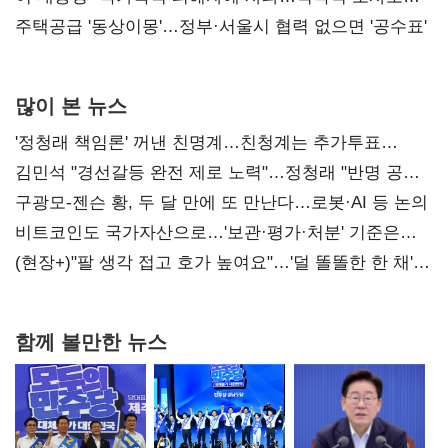
진실 밝혀야"
주택공급 '동상이몽'…정부·서울시 협력 없으면 '공수표'
많이 본 뉴스
'정청래 책임론' 꺼낸 친명계…친청계는 추가투표
때리기
김민석 "경선갈등 완전 제로 노력"…정청래 "반명 공세
사과부터"
구광모-젠슨 황, 두 달 만에 또 만난다…로봇·AI 등 논의
비트코인도 국가자산으로…'보관·평가·처분' 기준은
숙제
(현장+)"팔 생각 접고 호가 높여요"…'덜 똘똘한 한 채'
20억 키맞추기
함께 볼만한 뉴스