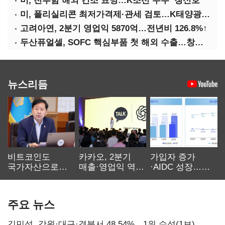
미, 전투함 해외 건조 표명…K조선 수주 ‘청신호’
미, 폴리실리콘 최저가격제·관세 검토…K태양광 입지 확대 기대
고려아연, 2분기 영업익 5870억…전년비 126.8%↑
두산퓨얼셀, SOFC 핵심부품 첫 해외 수출…창사 이래 최대 규모
뉴스리듬
비트코인도
카카오, 2분기
가입자 증가
국가자산으로…'
매출·영업익 역대
·AIDC 성장…
보관·평가·처분'
최대…에이전트
SKT 2분기 성장
기준은 숙제
AI 수익화 관건
본궤도
주요 뉴스
김민석, 강원·대구·경북서 48.54%…1위 수성(1보)