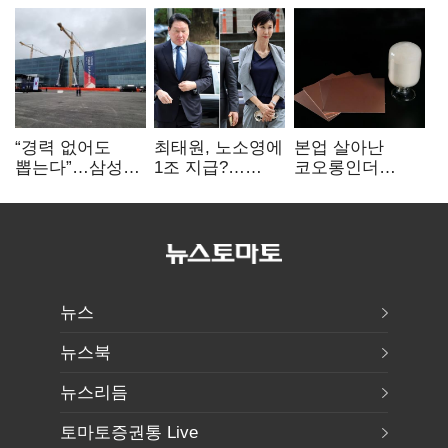
“경력 없어도
최태원, 노소영에
본업 살아난
뽑는다”…삼성
1조 지급?…
코오롱인더
·TSMC, 미
재상고 여부 주목
·HS효성…AI·
반도체 인재
배터리 소재로
쟁탈전
보폭 확대
뉴스
뉴스북
뉴스리듬
토마토증권통 Live