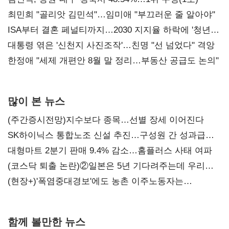
최민희 "골리앗 김민석"…임미애 "부끄러운 줄 알아야"
ISA부터 결혼 페널티까지…2030 지지율 하락에 '청년
챙기기'
대통령 엮은 '신천지 사진조작'…친명 "선 넘었다" 격앙
한정애 "세제 개편안 8월 말 정리…부동산 공급도 논의"
많이 본 뉴스
(주간증시전망)지수보다 종목…선별 장세 이어진다
SK하이닉스 통합노조 신설 추진…구성원 간 성과급
불만 확산
대형마트 2분기 판매 9.4% 감소…홈플러스 사태 여파
(코스닥 퇴출 논란)②일본은 5년 기다려주는데 우리는
당장 퇴출?…시간만으론 부족한 코스닥 구하기
(현장+)'폭염중대경보'에도 농촌 이주노동자는
강행군…'야외작업 중지' 권고도 무시
함께 볼만한 뉴스