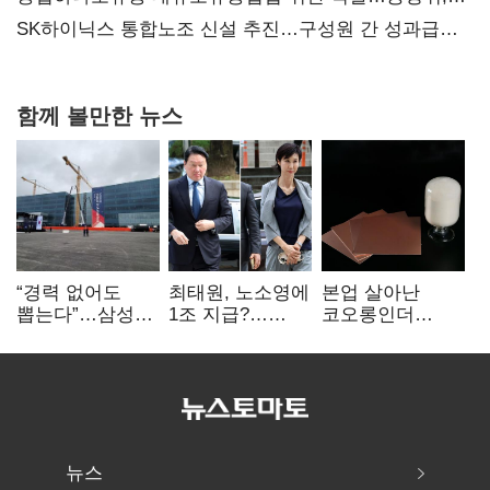
과징금 4억6200만원 부과
SK하이닉스 통합노조 신설 추진…구성원 간 성과급
불만 확산
함께 볼만한 뉴스
“경력 없어도
최태원, 노소영에
본업 살아난
뽑는다”…삼성
1조 지급?…
코오롱인더
·TSMC, 미
재상고 여부 주목
·HS효성…AI·
반도체 인재
배터리 소재로
쟁탈전
보폭 확대
뉴스