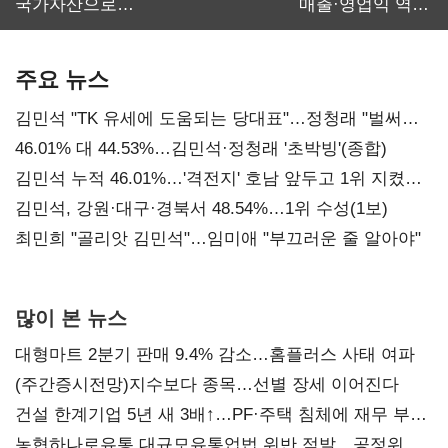
국가자산으로…'
매출·영업익 역대
보관·평가·처분'
최대…에이전트
기준은 숙제
AI 수익화 관건
주요 뉴스
김민석 "TK 유세에 도움되는 당대표"…정청래 "벌써
대표된 양 당직 배분"
46.01% 대 44.53%…김민석·정청래 '초박빙'(종합)
김민석 누적 46.01%…'격전지' 호남 앞두고 1위 지켰다
(2보)
김민석, 강원·대구·경북서 48.54%…1위 수성(1보)
최민희 "골리앗 김민석"…임미애 "부끄러운 줄 알아야"
많이 본 뉴스
대형마트 2분기 판매 9.4% 감소…홈플러스 사태 여파
(주간증시전망)지수보다 종목…선별 장세 이어진다
건설 한계기업 5년 새 3배↑…PF·주택 침체에 재무 부담
확대
농협하나로유통 대규모유통업법 위반 적발…공정위,