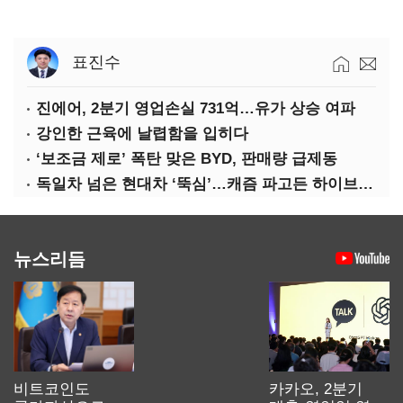
표진수
진에어, 2분기 영업손실 731억…유가 상승 여파
강인한 근육에 날렵함을 입히다
‘보조금 제로’ 폭탄 맞은 BYD, 판매량 급제동
독일차 넘은 현대차 ‘뚝심’…캐즘 파고든 하이브리드 역전극
뉴스리듬
비트코인도
카카오, 2분기