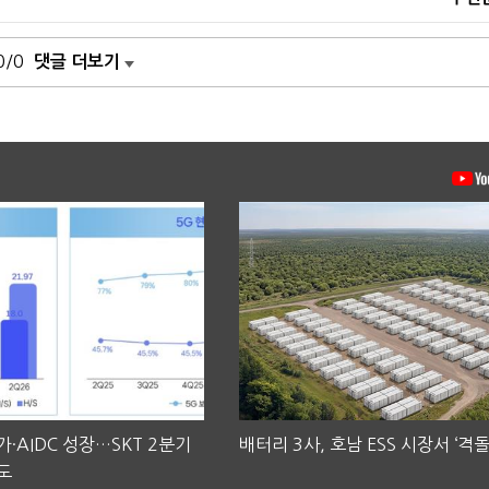
0/0
댓글 더보기
·AIDC 성장…SKT 2분기
배터리 3사, 호남 ESS 시장서 ‘격돌
도