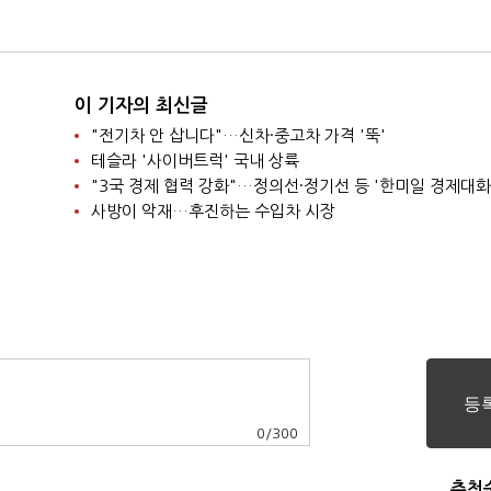
라
주장 제기
이 기자의 최신글
"전기차 안 삽니다"…신차·중고차 가격 '뚝'
테슬라 '사이버트럭' 국내 상륙
"3국 경제 협력 강화"…정의선·정기선 등 '한미일 경제대화
사방이 악재…후진하는 수입차 시장
0
/
300
추천