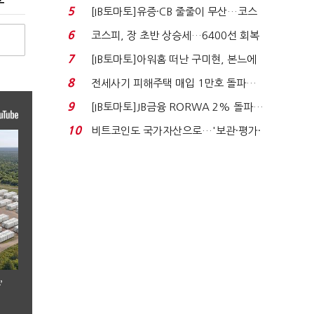
격…추미애, 20년...
5
[IB토마토]유증·CB 줄줄이 무산…코스
닥 벌점 급증에 ...
6
코스피, 장 초반 상승세…6400선 회복
시도
7
[IB토마토]아워홈 떠난 구미현, 본느에
340억 베팅…가...
8
전세사기 피해주택 매입 1만호 돌파…
누적 피해자 4만2...
9
[IB토마토]JB금융 RORWA 2% 돌파…
실적 견인은 은행 ...
10
비트코인도 국가자산으로…'보관·평가·
처분' 기준은 ...
’