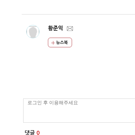
'돌파'
차 투자전략’ 유튜브 
이브
황준익
뉴스북
댓글
0