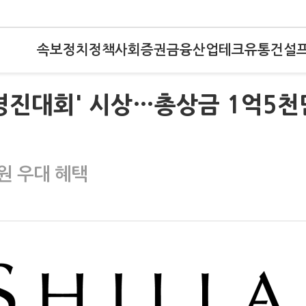
속보
정치
정책
사회
증권
금융
산업
테크
유통
건설
경진대회' 시상…총상금 1억5천
원 우대 혜택