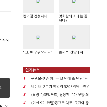
편의점 전성시대
영화관의 시대는 끝
났다?
' 참석
"CD로 구워오세요"
콘서트 전당대회
인기뉴스
1
구광모-젠슨 황, 두 달 만에 또 만난다…
로봇·AI 등 논...
2
네이버, 2분기 영업익 5203억원…전년
비 0.2% 감소...
3
(특징주)윙입푸드, 경영진 주가 부양 의
지에 상한가...
4
(민선 9기 한달)③'7조 채무' 곳간에 충
순