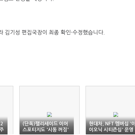
라 김기성 편집국장이 최종 확인·수정했습니다.
2
(단독)팰리세이드 이어
현대차, NFT 멤버십 '
3주
스포티지도 '시동 꺼짐'
이오닉 시티즌십' 운영