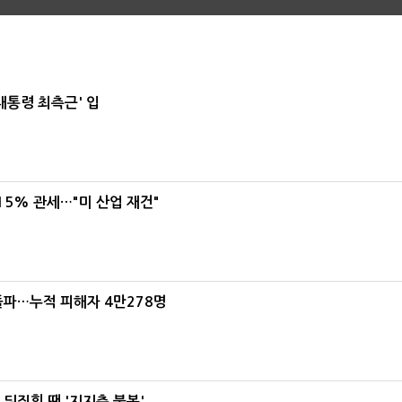
대통령 최측근' 입
5% 관세…"미 산업 재건"
돌파…누적 피해자 4만278명
뒤집힐 땐 '지지층 불복'