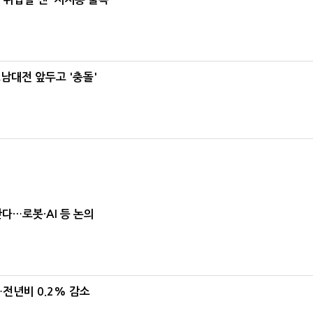
호남대전 앞두고 '충돌'
난다…로봇·AI 등 논의
…전년비 0.2% 감소