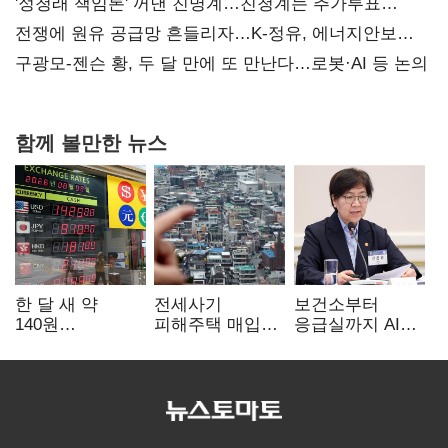
'정청래 책임론' 꺼낸 친명계…친청계는 추가투표
때리기
전쟁에 원유 공급망 흔들리자…K-정유, 에너지안보
핵심으로 재부상
구광모-젠슨 황, 두 달 만에 또 만난다…로봇·AI 등 논의
함께 볼만한 뉴스
한 달 새 약
전세사기
보건소부터
140원
피해주택 매입
응급실까지 AI
급락…'역대급
1만호 돌파…
확산…지역의료
엔저'에 원화
누적 피해자
혁신 본격화
변곡점
4만278명