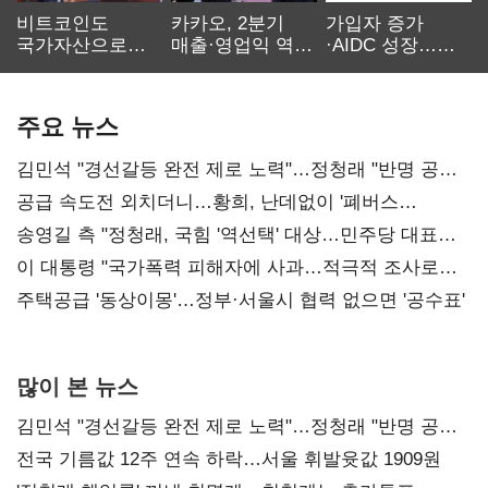
비트코인도
카카오, 2분기
가입자 증가
국가자산으로…'
매출·영업익 역대
·AIDC 성장…
보관·평가·처분'
최대…에이전트
SKT 2분기 성장
기준은 숙제
AI 수익화 관건
본궤도
주요 뉴스
김민석 "경선갈등 완전 제로 노력"…정청래 "반명 공세
사과부터"
공급 속도전 외치더니…황희, 난데없이 '폐버스
리모델링' 제안
송영길 측 "정청래, 국힘 '역선택' 대상…민주당 대표로
총선 지휘 못해"
이 대통령 "국가폭력 피해자에 사과…적극적 조사로
진실 밝혀야"
주택공급 '동상이몽'…정부·서울시 협력 없으면 '공수표'
많이 본 뉴스
김민석 "경선갈등 완전 제로 노력"…정청래 "반명 공세
사과부터"
전국 기름값 12주 연속 하락…서울 휘발윳값 1909원