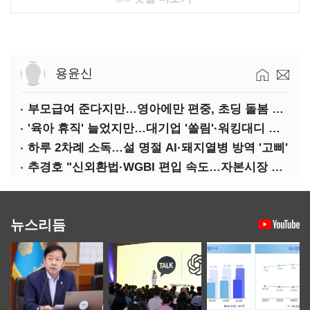
용윤신
부모급여 준다지만…영아에만 편중, 초딩 돌봄 절실
'육아 휴직' 늘었지만…대기업 '쏠림'·워킹대디 여전히 '저조'
하루 2차례 소독…설 명절 AI·돼지열병 방역 '고삐'
추경호 "신외환법·WGBI 편입 속도…자본시장 투자환경 개선"
뉴스리듬