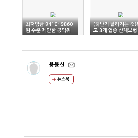
최저임금 9410~9860
(하반기 달라지는 것)
원 수준 제안한 공익위
고 3개 업종 산재보험
원…1만원 못 넘기나
적용…휴게시설 설치 
무화
용윤신
뉴스북