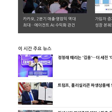
카카오, 2분기 매출·영업익 역대
가입자 증가
최대…에이전트 AI 수익화 관건
성장 본궤
이 시간 주요 뉴스
정청래 때리는 '김용'…더 세진 '
트럼프, 폴리실리콘 파생상품에 1