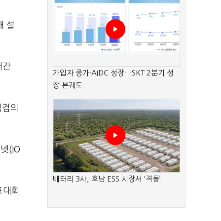
해 설
어간
가입자 증가·AIDC 성장…SKT 2분기 성
장 본궤도
점검의
(IO
배터리 3사, 호남 ESS 시장서 ‘격돌’
표대회