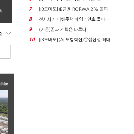
340억 베팅…가...
7
[IB토마토]JB금융 RORWA 2% 돌파…
실적 견인은 은행 ...
8
전세사기 피해주택 매입 1만호 돌파…
누적 피해자 4만2...
9
(시론)꿈과 계획은 다르다
순
10
[IB토마토](AI 보험혁신)①생산성 최대
80% 개선…현실...