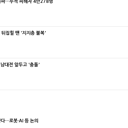
돌파…누적 피해자 4만278명
뒤집힐 땐 '지지층 불복'
호남대전 앞두고 '충돌'
난다…로봇·AI 등 논의