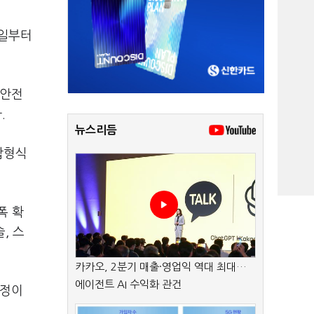
4일부터
 안전
.
뉴스리듬
합형식
폭 확
, 스
카카오, 2분기 매출·영업익 역대 최대…
에이전트 AI 수익화 관건
예정이