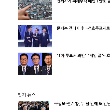
전세사기 피해주택 매입 1만호 
문제는 전대 이후…선호투표제로 
"1차 투표서 과반" "게임 끝"…
인기 뉴스
구광모-젠슨 황, 두 달 만에 또 만