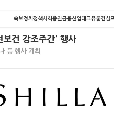
속보
정치
정책
사회
증권
금융
산업
테크
유통
건설
전보건 강조주간' 행사
나 등 행사 개최