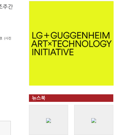
강조주간
. (사진
뉴스북