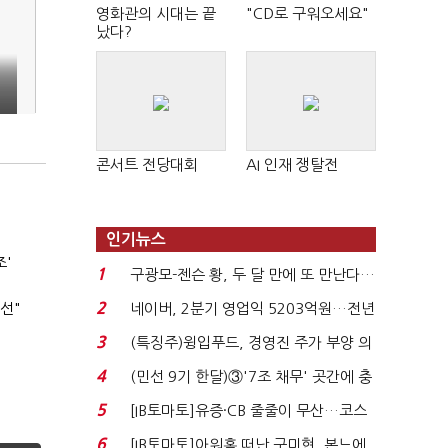
영화관의 시대는 끝
"CD로 구워오세요"
났다?
콘서트 전당대회
AI 인재 쟁탈전
인기뉴스
조'
1
구광모-젠슨 황, 두 달 만에 또 만난다…
로봇·AI 등 논...
2
선"
네이버, 2분기 영업익 5203억원…전년
비 0.2% 감소...
3
(특징주)윙입푸드, 경영진 주가 부양 의
지에 상한가...
4
(민선 9기 한달)③'7조 채무' 곳간에 충
격…추미애, 20년...
5
[IB토마토]유증·CB 줄줄이 무산…코스
닥 벌점 급증에 ...
6
[IB토마토]아워홈 떠난 구미현, 본느에