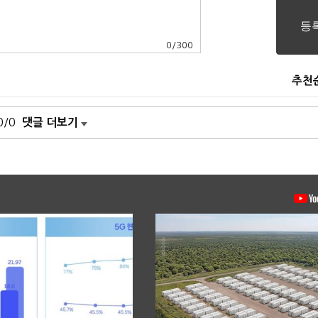
0
/
300
추천
0/0
댓글 더보기