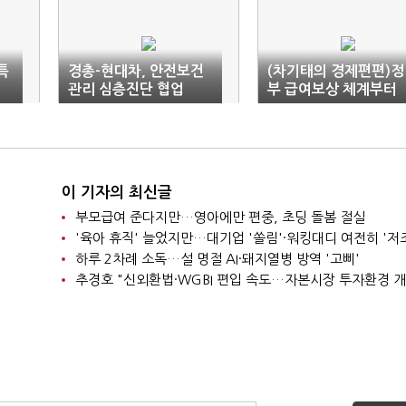
특
경총-현대차, 안전보건
(차기태의 경제편편)정
관리 심층진단 협업
부 급여보상 체계부터
의
돌아봐야
이 기자의 최신글
부모급여 준다지만…영아에만 편중, 초딩 돌봄 절실
'육아 휴직' 늘었지만…대기업 '쏠림'·워킹대디 여전히 '저
하루 2차례 소독…설 명절 AI·돼지열병 방역 '고삐'
추경호 "신외환법·WGBI 편입 속도…자본시장 투자환경 개