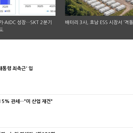
·AIDC 성장…SKT 2분기
배터리 3사, 호남 ESS 시장서 ‘격돌
도
대통령 최측근' 입
5% 관세…"미 산업 재건"