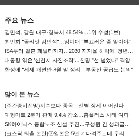
보관·평가·처분'
최대…에이전트
SKT 2분기 성장
기준은 숙제
AI 수익화 관건
본궤도
주요 뉴스
김민석, 강원·대구·경북서 48.54%…1위 수성(1보)
최민희 "골리앗 김민석"…임미애 "부끄러운 줄 알아야"
ISA부터 결혼 페널티까지…2030 지지율 하락에 '청년
챙기기'
대통령 엮은 '신천지 사진조작'…친명 "선 넘었다" 격앙
한정애 "세제 개편안 8월 말 정리…부동산 공급도 논의"
많이 본 뉴스
(주간증시전망)지수보다 종목…선별 장세 이어진다
대형마트 2분기 판매 9.4% 감소…홈플러스 사태 여파
SK하이닉스 통합노조 신설 추진…구성원 간 성과급
불만 확산
(코스닥 퇴출 논란)②일본은 5년 기다려주는데 우리는