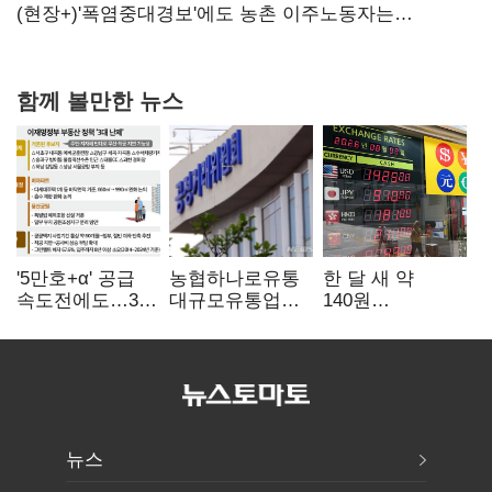
당장 퇴출?…시간만으론 부족한 코스닥 구하기
(현장+)'폭염중대경보'에도 농촌 이주노동자는
강행군…'야외작업 중지' 권고도 무시
함께 볼만한 뉴스
'5만호+α' 공급
농협하나로유통
한 달 새 약
속도전에도…3대
대규모유통업법
140원
난제 '첩첩산중'
위반 적발…
급락…'역대급
공정위, 과징금
엔저'에 원화
4억6200만원
변곡점
부과
뉴스