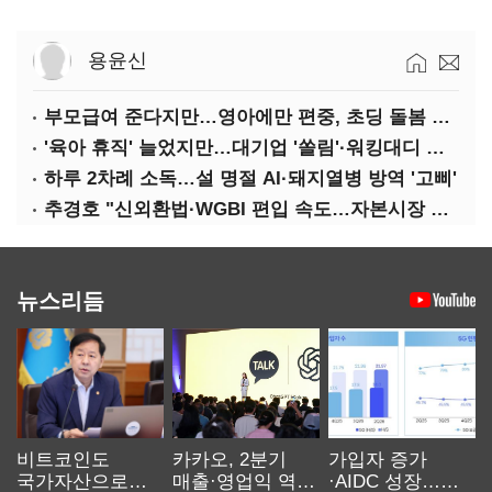
용윤신
부모급여 준다지만…영아에만 편중, 초딩 돌봄 절실
'육아 휴직' 늘었지만…대기업 '쏠림'·워킹대디 여전히 '저조'
하루 2차례 소독…설 명절 AI·돼지열병 방역 '고삐'
추경호 "신외환법·WGBI 편입 속도…자본시장 투자환경 개선"
뉴스리듬
비트코인도
카카오, 2분기
가입자 증가
국가자산으로…'
매출·영업익 역대
·AIDC 성장…