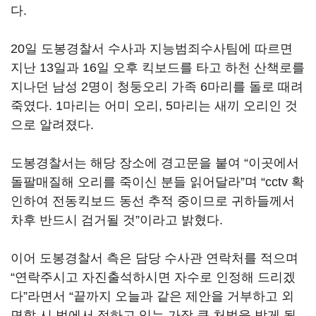
다.
20일 도봉경찰서 수사과 지능범죄수사팀에 따르면
지난 13일과 16일 오후 킥보드를 타고 하천 산책로를
지나던 남성 2명이 청둥오리 가족 6마리를 돌로 때려
죽였다. 1마리는 어미 오리, 5마리는 새끼 오리인 것
으로 알려졌다.
도봉경찰서는 해당 장소에 경고문을 붙여 “이곳에서
돌팔매질해 오리를 죽이신 분들 읽어달라”며 “cctv 확
인하여 전동킥보드 동선 추적 중이므로 귀하들께서
차후 반드시 검거될 것”이라고 밝혔다.
이어 도봉경찰서 측은 담당 수사관 연락처를 적으며
“연락주시고 자진출석하시면 자수로 인정해 드리겠
다”라면서 “끝까지 오늘과 같은 제안을 거부하고 외
면할 시 법에서 정하고 있는 가장 큰 처벌을 받게 될