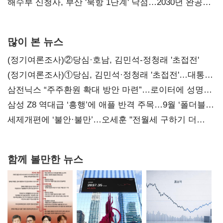
강화"
해수부 신청사, 부산 '북항 1단계' 낙점…2030년 완공
목표
많이 본 뉴스
(정기여론조사)②당심·호남, 김민석-정청래 '초접전'
(정기여론조사)①당심, 김민석·정청래 '초접전'…대통령
지지도 '50% 아래로'(종합)
삼전닉스 “주주환원 확대 방안 마련”…로이터에 성명
보내
삼성 Z8 역대급 ‘흥행’에 애플 반격 주목…9월 ‘폴더블
대전’
세제개편에 ‘불안·불만’…오세훈 "전월세 구하기 더
힘들어질 것"
함께 볼만한 뉴스