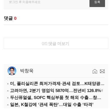
댓글
0
0/0
댓글 더보기
박창욱
미, 폴리실리콘 최저가격제·관세 검토…K태양광 입지 확대 기대
고려아연, 2분기 영업익 5870억…전년비 126.8%↑
두산퓨얼셀, SOFC 핵심부품 첫 해외 수출…창사 이래 최대 규모
일본, K철강에 ‘관세 폭탄’…대일 수출 ‘타격’