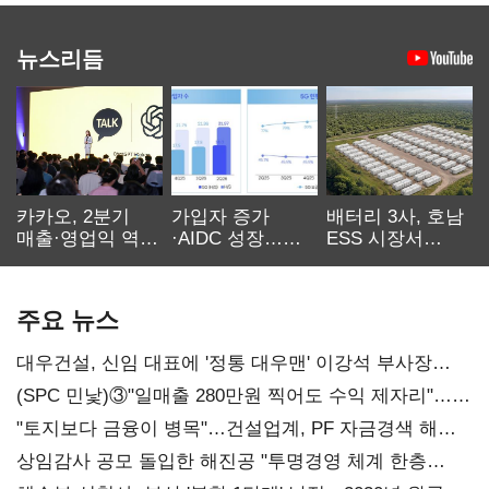
뉴스리듬
카카오, 2분기
가입자 증가
배터리 3사, 호남
매출·영업익 역대
·AIDC 성장…
ESS 시장서
최대…에이전트
SKT 2분기 성장
‘격돌’
AI 수익화 관건
본궤도
주요 뉴스
대우건설, 신임 대표에 '정통 대우맨' 이강석 부사장
내정
(SPC 민낯)③"일매출 280만원 찍어도 수익 제자리"…
점주 울리는 '상시 할인'
"토지보다 금융이 병목"…건설업계, PF 자금경색 해소
목소리
상임감사 공모 돌입한 해진공 "투명경영 체계 한층