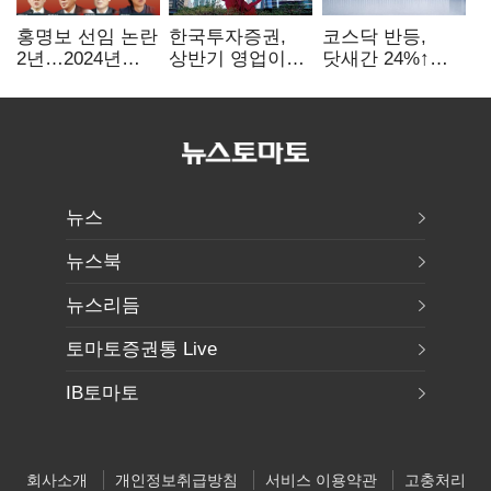
홍명보 선임 논란
한국투자증권,
코스닥 반등,
2년…2024년
상반기 영업이익
닷새간 24%↑…
파동부터 소환·
2조1701억 원…
1000선 회복은
압색까지
전년비 89.1%↑
언제
뉴스
뉴스북
뉴스리듬
토마토증권통 Live
IB토마토
회사소개
개인정보취급방침
서비스 이용약관
고충처리