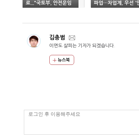
료..."국토부, 안전운임
파업…차업계, 우선 '
제 추진 약속"(종합)
도'
김충범
이면도 살피는 기자가 되겠습니다.
뉴스북