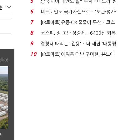
5
중국 이어 대만도 설비투자…메모리 ‘삼
순
국전쟁’
6
비트코인도 국가자산으로…'보관·평가·
처분' 기준은 ...
7
[IB토마토]유증·CB 줄줄이 무산…코스
닥 벌점 급증에 ...
8
코스피, 장 초반 상승세…6400선 회복
시도
9
정청래 때리는 '김용'…더 세진 '대통령
최측근' 입...
10
[IB토마토]아워홈 떠난 구미현, 본느에
340억 베팅…가...
’