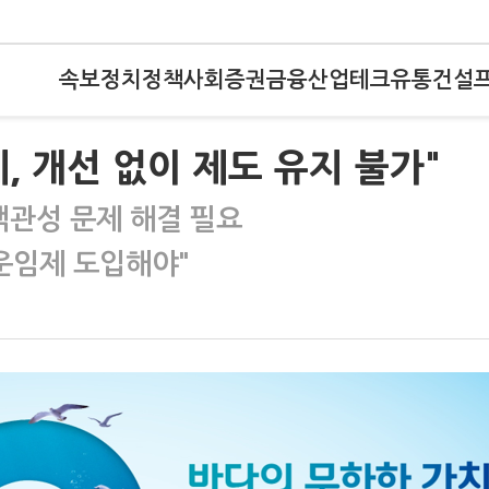
속보
정치
정책
사회
증권
금융
산업
테크
유통
건설
, 개선 없이 제도 유지 불가"
객관성 문제 해결 필요
 운임제 도입해야"