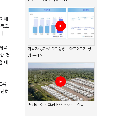
 이해
 등으
다.
임제를
가입자 증가·AIDC 성장…SKT 2분기 성
할 것
장 본궤도
을 내
도록
판단하
배터리 3사, 호남 ESS 시장서 ‘격돌’