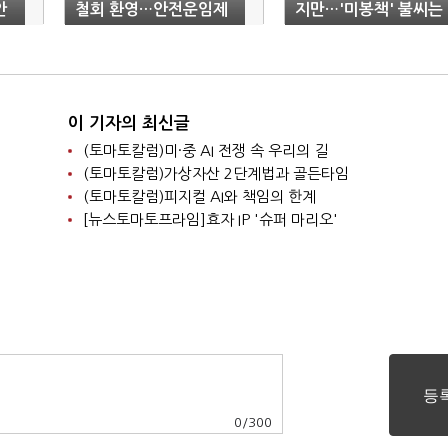
안
철회 환영…안전운임제
지만…'미봉책' 불씨는
는 반대"
여전
이 기자의 최신글
(토마토칼럼)미·중 AI 전쟁 속 우리의 길
(토마토칼럼)가상자산 2단계법과 골든타임
(토마토칼럼)피지컬 AI와 책임의 한계
[뉴스토마토프라임]효자 IP '슈퍼 마리오'
0
/
300