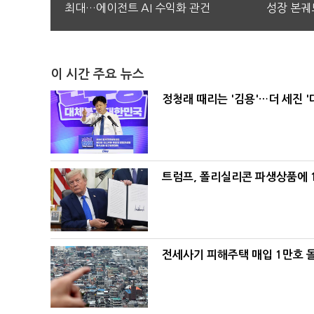
최대…에이전트 AI 수익화 관건
성장 본궤
이 시간 주요 뉴스
정청래 때리는 '김용'…더 세진 '
트럼프, 폴리실리콘 파생상품에 1
전세사기 피해주택 매입 1만호 