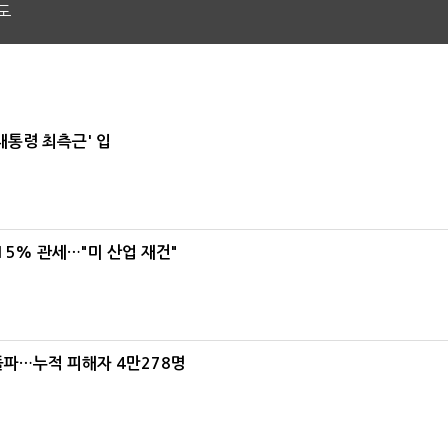
도
대통령 최측근' 입
5% 관세…"미 산업 재건"
돌파…누적 피해자 4만278명