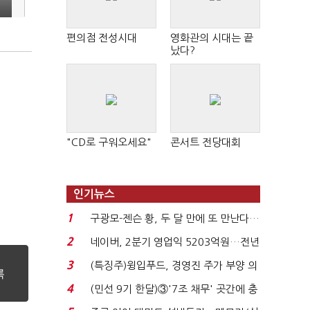
편의점 전성시대
영화관의 시대는 끝
났다?
"CD로 구워오세요"
콘서트 전당대회
인기뉴스
1
구광모-젠슨 황, 두 달 만에 또 만난다…
로봇·AI 등 논...
2
네이버, 2분기 영업익 5203억원…전년
비 0.2% 감소...
3
(특징주)윙입푸드, 경영진 주가 부양 의
지에 상한가...
4
(민선 9기 한달)③'7조 채무' 곳간에 충
격…추미애, 20년...