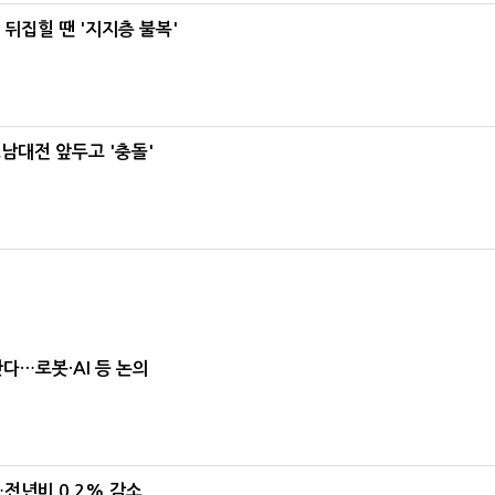
뒤집힐 땐 '지지층 불복'
호남대전 앞두고 '충돌'
난다…로봇·AI 등 논의
…전년비 0.2% 감소