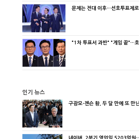
문제는 전대 이후…선호투표제로 
"1차 투표서 과반" "게임 끝"…
인기 뉴스
구광모-젠슨 황, 두 달 만에 또 만
네이버, 2분기 영업익 5203억원