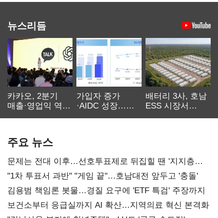
뉴스리듬
카카오, 2분기
가입자 증가
배터리 3사, 호남
매출·영업익 역대
·AIDC 성장…
ESS 시장서
최대…에이전트
SKT 2분기 성장
‘격돌’
AI 수익화 관건
본궤도
주요 뉴스
문제는 전대 이후…선호투표제로 뒤집힐 땐 '지지층
불복'
"1차 투표서 과반" "게임 끝"…호남대전 앞두고 '충돌'
김용범 책임론 봇물…경질 요구에 'ETF 특검' 주장까지
보건소부터 응급실까지 AI 확산…지역의료 혁신 본격화