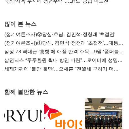
"강남사옥 부지에 청년주택"…LH도 '공급 속도전'
많이 본 뉴스
(정기여론조사)②당심·호남, 김민석-정청래 '초접전'
(정기여론조사)①당심, 김민석·정청래 '초접전'…대통령
지지도 '50% 아래로'(종합)
삼성 Z8 역대급 ‘흥행’에 애플 반격 주목…9월 ‘폴더블
대전’
삼전닉스 “주주환원 확대 방안 마련”…로이터에 성명
보내
세제개편에 ‘불안·불만’…오세훈 "전월세 구하기 더
힘들어질 것"
함께 볼만한 뉴스