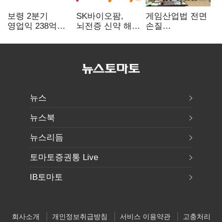
보령 2분기
SK바이오팜,
게임산업법 전면
영업익 238억…
뇌전증 신약 해외
손질
전년 대비 6.2%↓
흥행 발판…
공감대…"낡은
차세대 신약 개발
규제 걷고
속도
안전장치 촘촘히
해야"
뉴스
뉴스북
뉴스리듬
토마토증권통 Live
IB토마토
회사소개
개인정보취급방침
서비스 이용약관
고충처리