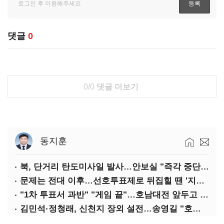
댓글
0
0/0
댓글 더보기
동지훈
북, 단거리 탄도미사일 발사…안보실 "즉각 중단 촉구"
문제는 전대 이후…선호투표제로 뒤집힐 땐 '지지층 불복'
"1차 투표서 과반" "게임 끝"…호남대전 앞두고 '충돌'
김민석·정청래, 신천지 장외 설전…송영길 "호남 계몽 규탄"