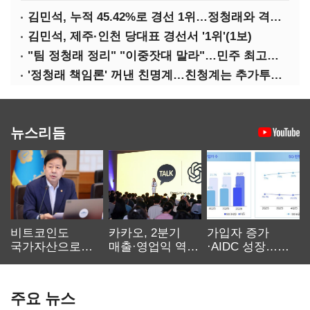
김민석, 누적 45.42%로 경선 1위…정청래와 격차 0.86%p(2보)
김민석, 제주·인천 당대표 경선서 '1위'(1보)
"팀 정청래 정리" "이중잣대 말라"…민주 최고위원 계파 다툼 격화
'정청래 책임론' 꺼낸 친명계…친청계는 추가투표 때리기
뉴스리듬
비트코인도
카카오, 2분기
가입자 증가
국가자산으로…'
매출·영업익 역대
·AIDC 성장…
보관·평가·처분'
최대…에이전트
SKT 2분기 성장
기준은 숙제
AI 수익화 관건
본궤도
주요 뉴스