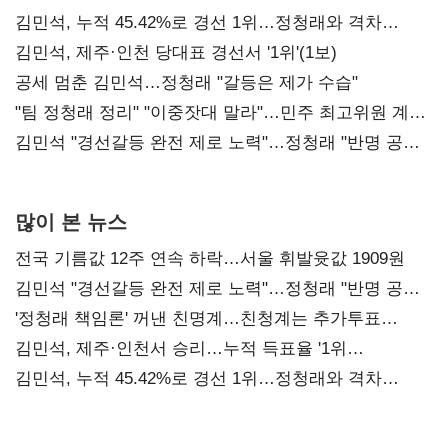
김민석, 누적 45.42%로 경선 1위…정청래와 격차
0.86%p(2보)
김민석, 제주·인천 당대표 경선서 '1위'(1보)
공세 멈춘 김민석…정청래 "갈등은 제가 수습"
"팀 정청래 정리" "이중잣대 말라"…민주 최고위원 계파
다툼 격화
김민석 "경선갈등 완전 제로 노력"…정청래 "반명 공세
사과부터"
많이 본 뉴스
전국 기름값 12주 연속 하락…서울 휘발윳값 1909원
김민석 "경선갈등 완전 제로 노력"…정청래 "반명 공세
사과부터"
'정청래 책임론' 꺼낸 친명계…친청계는 추가투표
때리기
김민석, 제주·인천서 승리…누적 득표율 '1위
탈환'(종합)
김민석, 누적 45.42%로 경선 1위…정청래와 격차
0.86%p(2보)