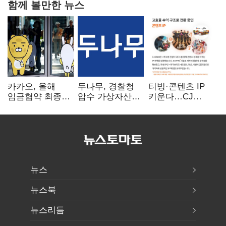
함께 볼만한 뉴스
카카오, 올해
두나무, 경찰청
티빙·콘텐츠 IP
임금협약 최종
압수 가상자산
키운다…CJ
타결…연봉 6.3%
보관 맡는다…
ENM, 하반기
인상·격려금
커스터디 사업
글로벌 확장 가속
300만원
최종 낙찰
뉴스
뉴스북
뉴스리듬