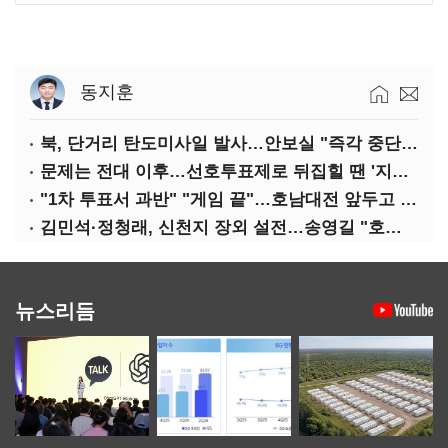
동지훈
북, 단거리 탄도미사일 발사…안보실 "즉각 중단 촉구"
문제는 전대 이후…선호투표제로 뒤집힐 땐 '지지층 불복'
"1차 투표서 과반" "게임 끝"…호남대전 앞두고 '충돌'
김민석·정청래, 신천지 장외 설전…송영길 "호남 계몽 규탄"
뉴스리듬