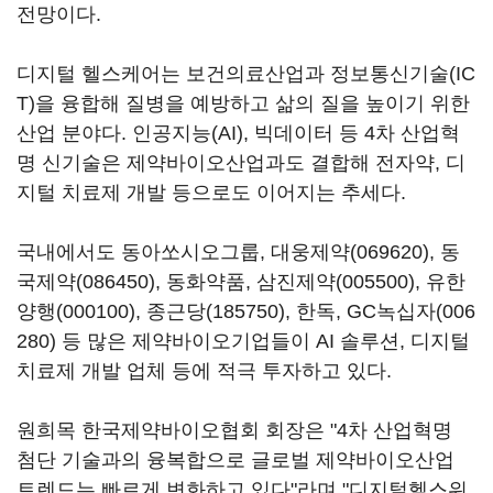
전망이다.
디지털 헬스케어는 보건의료산업과 정보통신기술(IC
T)을 융합해 질병을 예방하고 삶의 질을 높이기 위한
산업 분야다. 인공지능(AI), 빅데이터 등 4차 산업혁
명 신기술은 제약바이오산업과도 결합해 전자약, 디
지털 치료제 개발 등으로도 이어지는 추세다.
국내에서도 동아쏘시오그룹,
대웅제약(069620)
,
동
국제약(086450)
, 동화약품,
삼진제약(005500)
,
유한
양행(000100)
,
종근당(185750)
, 한독, GC
녹십자(006
280)
등 많은 제약바이오기업들이 AI 솔루션, 디지털
치료제 개발 업체 등에 적극 투자하고 있다.
원희목 한국제약바이오협회 회장은 "4차 산업혁명
첨단 기술과의 융복합으로 글로벌 제약바이오산업
트렌드는 빠르게 변화하고 있다"라며 "디지털헬스위