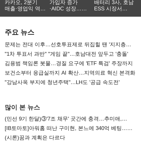
카카오, 2분기
가입자 증가
배터리 3사, 호남
매출·영업익 역대
·AIDC 성장…
ESS 시장서
최대…에이전트
SKT 2분기 성장
‘격돌’
AI 수익화 관건
본궤도
주요 뉴스
문제는 전대 이후…선호투표제로 뒤집힐 땐 '지지층
불복'
"1차 투표서 과반" "게임 끝"…호남대전 앞두고 '충돌'
김용범 책임론 봇물…경질 요구에 'ETF 특검' 주장까지
보건소부터 응급실까지 AI 확산…지역의료 혁신 본격화
"강남사옥 부지에 청년주택"…LH도 '공급 속도전'
많이 본 뉴스
(민선 9기 한달)③'7조 채무' 곳간에 충격…추미애,
20년만에 '비상재정' 선언 승부수
[IB토마토]아워홈 떠난 구미현, 본느에 340억 베팅…
가족 지배체제 구축
(시론)꿈과 계획은 다르다