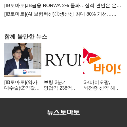
[IB토마토]JB금융 RORWA 2% 돌파…실적 견인은 은행
아닌 캐피탈
[IB토마토](AI 보험혁신)①생산성 최대 80% 개선…
현실은 '실행 격차'
함께 볼만한 뉴스
[IB토마토](약가
보령 2분기
SK바이오팜,
대수술)②약값
영업익 238억…
뇌전증 신약 해외
깎이자 R&D부터
전년 대비 6.2%↓
흥행 발판…
축소…제약업계
차세대 신약 개발
비상경영 돌입
속도