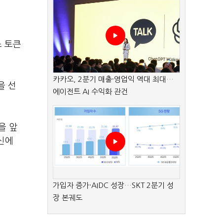
스 토큰
카카오, 2분기 매출·영업익 역대 최대…
을 선
에이전트 AI 수익화 관건
을 앞
신에
가입자 증가·AIDC 성장…SKT 2분기 성
장 본궤도