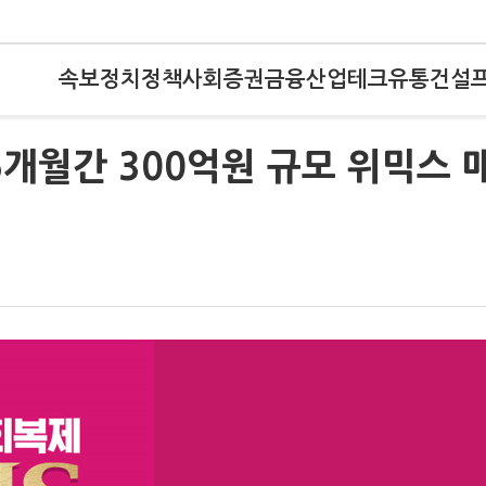
속보
정치
정책
사회
증권
금융
산업
테크
유통
건설
6개월간 300억원 규모 위믹스 