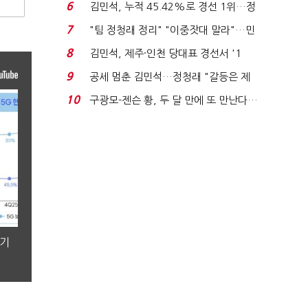
에너지안보 핵심...
6
김민석, 누적 45.42%로 경선 1위…정
청래와 격차 0.86%p(...
7
"팀 정청래 정리" "이중잣대 말라"…민
주 최고위원 계파 다...
8
김민석, 제주·인천 당대표 경선서 '1
위'(1보)...
9
공세 멈춘 김민석…정청래 "갈등은 제
가 수습"
10
구광모-젠슨 황, 두 달 만에 또 만난다…
로봇·AI 등 논...
분기