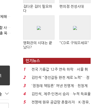
집다운 집이 필요하
편의점 전성시대
다
(인터뷰)위정현 게임학회장 "엔씨, 가족경영 벗어나 세대교체해야"
이상헌 의원 "확률형 아이템 시행령 TF에 게이머 의견 대변할 사람 없어"
(인터뷰)이경일 솔트룩스 대표 "플루닛 필두로 400억 연매출 목표"
영화관의 시대는 끝
"CD로 구워오세요"
났다?
인기뉴스
1
전국 기름값 12주 연속 하락…서울 휘
발윳값 1909원...
2
김민석 "경선갈등 완전 제로 노력"…정
청래 "반명 공세 사...
3
'정청래 책임론' 꺼낸 친명계…친청계
는 추가투표 때리기...
4
김민석, 제주·인천서 승리…누적 득표율
순
'1위 탈환'(종합)...
5
전쟁에 원유 공급망 흔들리자…K-정유,