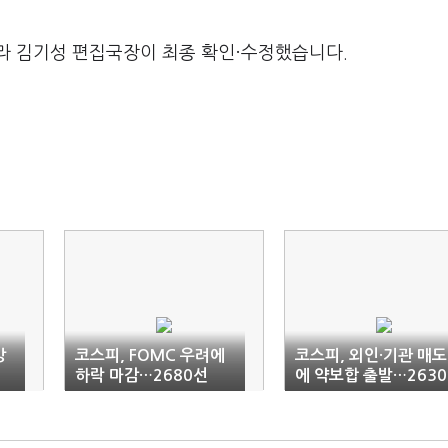
라 김기성 편집국장이 최종 확인·수정했습니다.
강
코스피, FOMC 우려에
코스피, 외인·기관 매도
하락 마감…2680선
에 약보합 출발…2630
선