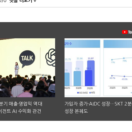
0/0
댓글 더보기
2분기 매출·영업익 역대
가입자 증가·AIDC 성장…SKT 2
전트 AI 수익화 관건
성장 본궤도