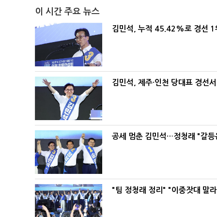
이 시간 주요 뉴스
김민석, 누적 45.42%로 경선 
김민석, 제주·인천 당대표 경선서 '
공세 멈춘 김민석…정청래 "갈등
"팀 정청래 정리" "이중잣대 말