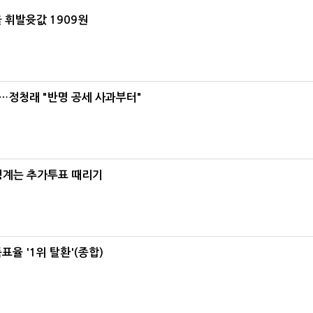
 휘발윳값 1909원
…정청래 "반명 공세 사과부터"
청계는 추가투표 때리기
율 '1위 탈환'(종합)