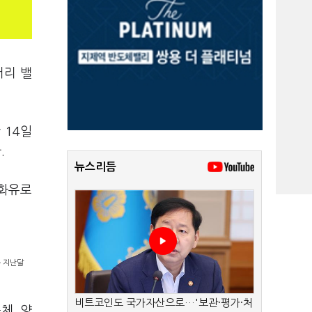
터리 밸
 14일
.
뉴스리듬
 화유로
은 지난달
비트코인도 국가자산으로…'보관·평가·처
체, 양