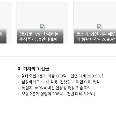
솔
(토마토TV와 함께하는
코스피, 외인·기관 매도
주식투자)LX인터내셔
에 하락 마감…2690선
널, 작년에 이어 1분기
도 실적 맛집
이 기자의 최신글
알테오젠 2분기 매출 689억…전년 대비 269.5%↑
삼성바이오, 노사 갈등 '진행형'…파업 여파 촉각
녹십자, mRNA 백신 안정성 측정 기술 확보
보령 2분기 영업익 238억…전년 대비 6.2%↓