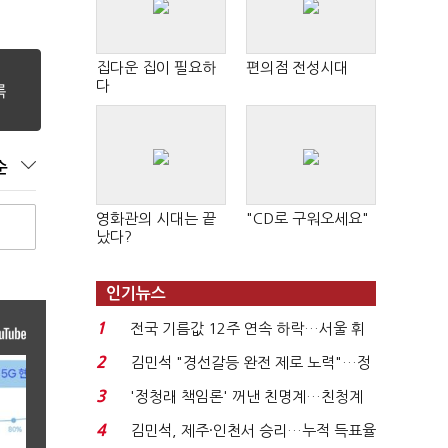
집다운 집이 필요하
편의점 전성시대
다
순
영화관의 시대는 끝
"CD로 구워오세요"
났다?
인기뉴스
1
전국 기름값 12주 연속 하락…서울 휘
발윳값 1909원...
2
김민석 "경선갈등 완전 제로 노력"…정
청래 "반명 공세 사...
3
'정청래 책임론' 꺼낸 친명계…친청계
는 추가투표 때리기...
4
김민석, 제주·인천서 승리…누적 득표율