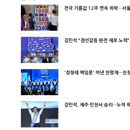
전국 기름값 12주 연속 하락…서울
김민석 "경선갈등 완전 제로 노력"
'정청래 책임론' 꺼낸 친명계…친
김민석, 제주·인천서 승리…누적 득표