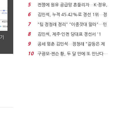
'1위 탈환'(종합)...
5
전쟁에 원유 공급망 흔들리자…K-정유,
에너지안보 핵심...
6
김민석, 누적 45.42%로 경선 1위…정
청래와 격차 0.86%p(...
7
"팀 정청래 정리" "이중잣대 말라"…민
주 최고위원 계파 다...
8
김민석, 제주·인천 당대표 경선서 '1
분기
위'(1보)...
9
공세 멈춘 김민석…정청래 "갈등은 제
가 수습"
10
구광모-젠슨 황, 두 달 만에 또 만난다…
로봇·AI 등 논...