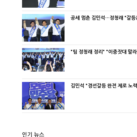
공세 멈춘 김민석…정청래 "갈등
"팀 정청래 정리" "이중잣대 말
김민석 "경선갈등 완전 제로 노력
인기 뉴스