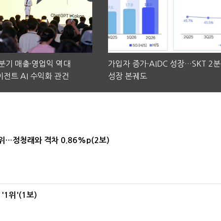
2분기 매출·영업익 역대
가입자 증가·AIDC 성장…SKT 2
전트 AI 수익화 관건
성장 본궤도
1위…정청래와 격차 0.86%p(2보)
1위'(1보)