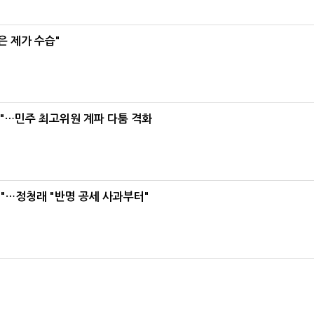
은 제가 수습"
라"…민주 최고위원 계파 다툼 격화
"…정청래 "반명 공세 사과부터"