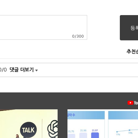
0
/
300
추천
0/0
댓글 더보기