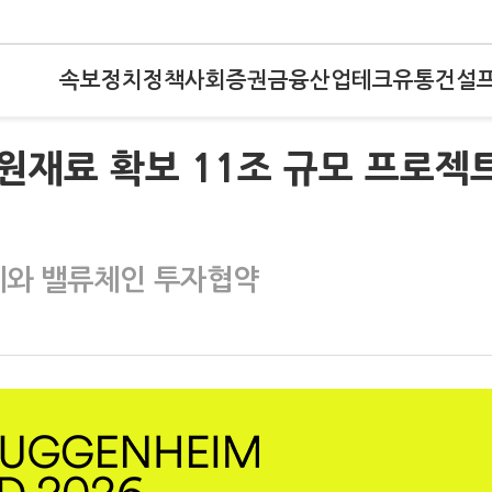
속보
정치
정책
사회
증권
금융
산업
테크
유통
건설
 원재료 확보 11조 규모 프로젝
체와 밸류체인 투자협약