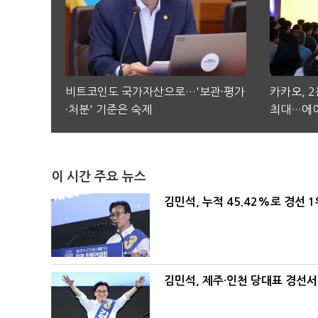
비트코인도 국가자산으로…'보관·평가
카카오, 
·처분' 기준은 숙제
최대…에이
이 시간 주요 뉴스
김민석, 누적 45.42%로 경선 
김민석, 제주·인천 당대표 경선서 '