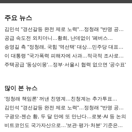
보관·평가·처분'
최대…에이전트
SKT 2분기 성장
기준은 숙제
AI 수익화 관건
본궤도
주요 뉴스
김민석 "경선갈등 완전 제로 노력"…정청래 "반명 공세
사과부터"
공급 속도전 외치더니…황희, 난데없이 '폐버스
리모델링' 제안
송영길 측 "정청래, 국힘 '역선택' 대상…민주당 대표로
총선 지휘 못해"
이 대통령 "국가폭력 피해자에 사과…적극적 조사로
진실 밝혀야"
주택공급 '동상이몽'…정부·서울시 협력 없으면 '공수표'
많이 본 뉴스
'정청래 책임론' 꺼낸 친명계…친청계는 추가투표
때리기
김민석 "경선갈등 완전 제로 노력"…정청래 "반명 공세
사과부터"
구광모-젠슨 황, 두 달 만에 또 만난다…로봇·AI 등 논의
비트코인도 국가자산으로…'보관·평가·처분' 기준은