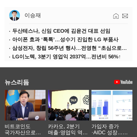
이승재
두산테스나, 신임 CEO에 김윤건 대표 선임
아이폰 효과 ‘톡톡’…성수기 진입한 LG 부품사
삼성전자, 창립 56주년 행사…전영현 “초심으로 경쟁력 회복해야”
LG이노텍, 3분기 영업익 2037억…전년비 56%↑
뉴스리듬
비트코인도
카카오, 2분기
가입자 증가
국가자산으로…'
매출·영업익 역대
·AIDC 성장…