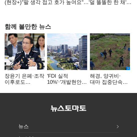
숙제
(현장+)"팔 생각 접고 호가 높여요"…'덜 똘똘한 한 채'
20억 키맞추기
함께 볼만한 뉴스
장윤기 은폐·조작
'FDI 실적
해경, 양귀비·
이후로도
10%'·'개발현안
대마 집중단속…
정보유출·
산적'…
4개월 동안
내부비위…경찰
인천경제청장
249명 검거
신뢰는 어디에
구원투수 찾기
뉴스