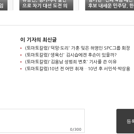
임
으로 차기 대선 도전 의
후보 내세운 민주당, 한
지
덕수에 또 내로남불"
이 기자의 최신글
(토마토칼럼)'덕망·도리' 가훈 잊은 허영인 SPC그룹 회장
(토마토칼럼)'생육신' 김시습에겐 후손이 있을까?
(토마토칼럼)'김용남 성범죄 변호' 기사를 쓴 이유
(토마토칼럼)10년 전 어떤 취재…10년 후 서민석·박상용
0
/
300