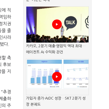
식에 직
 역임하
 정치권
등을 줄
 인사라
석됐다.
카카오, 2분기 매출·영업익 역대 최대…
에이전트 AI 수익화 관건
현할 측
리 후보
장을 지
 "추경
가입자 증가·AIDC 성장…SKT 2분기 성
 제출하
장 본궤도
인의 주