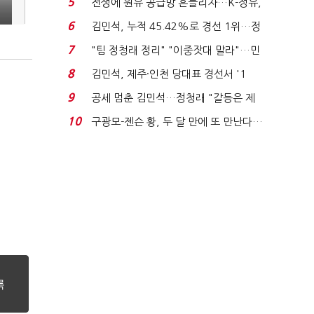
5
전쟁에 원유 공급망 흔들리자…K-정유,
에너지안보 핵심...
6
김민석, 누적 45.42%로 경선 1위…정
청래와 격차 0.86%p(...
7
"팀 정청래 정리" "이중잣대 말라"…민
주 최고위원 계파 다...
8
김민석, 제주·인천 당대표 경선서 '1
위'(1보)...
9
공세 멈춘 김민석…정청래 "갈등은 제
가 수습"
10
구광모-젠슨 황, 두 달 만에 또 만난다…
로봇·AI 등 논...