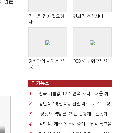
을 빚은
집다운 집이 필요하
편의점 전성시대
다
영화관의 시대는 끝
"CD로 구워오세요"
났다?
인기뉴스
1
전국 기름값 12주 연속 하락…서울 휘
발윳값 1909원...
2
김민석 "경선갈등 완전 제로 노력"…정
청래 "반명 공세 사...
3
'정청래 책임론' 꺼낸 친명계…친청계
는 추가투표 때리기...
4
김민석, 제주·인천서 승리…누적 득표율
'1위 탈환'(종합)...