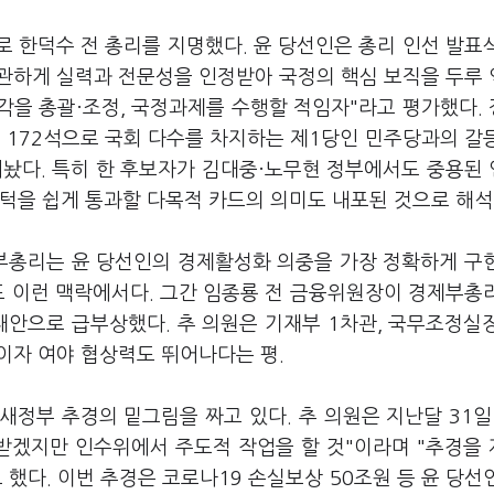
로 한덕수 전 총리를 지명했다. 윤 당선인은 총리 인선 발표
무관하게 실력과 전문성을 인정받아 국정의 핵심 보직을 두루
각을 총괄·조정, 국정과제를 수행할 적임자"라고 평가했다.
 172석으로 국회 다수를 차지하는 제1당인 민주당과의 갈
내놨다. 특히 한 후보자가 김대중·노무현 정부에서도 중용된
문턱을 쉽게 통과할 다목적 카드의 의미도 내포된 것으로 해
부총리는 윤 당선인의 경제활성화 의중을 가장 정확하게 구
도 이런 맥락에서다. 그간 임종룡 전 금융위원장이 경제부총
대안으로 급부상했다. 추 의원은 기재부 1차관, 국무조정실
이자 여야 협상력도 뛰어나다는 평.
정부 추경의 밑그림을 짜고 있다. 추 의원은 지난달 31일
받겠지만 인수위에서 주도적 작업을 할 것"이라며 "추경을
했다. 이번 추경은 코로나19 손실보상 50조원 등 윤 당선