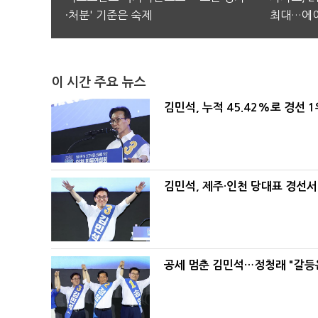
·처분' 기준은 숙제
최대…에이
이 시간 주요 뉴스
김민석, 누적 45.42%로 경선 
김민석, 제주·인천 당대표 경선서 '
공세 멈춘 김민석…정청래 "갈등