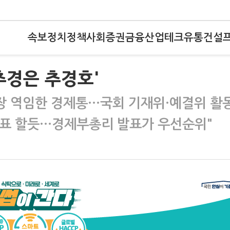
속보
정치
정책
사회
증권
금융
산업
테크
유통
건설
추경은 추경호'
장 역임한 경제통…국회 기재위·예결위 활
발표 할듯…경제부총리 발표가 우선순위"