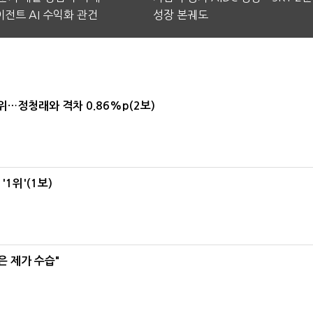
전트 AI 수익화 관건
성장 본궤도
1위…정청래와 격차 0.86%p(2보)
1위'(1보)
은 제가 수습"