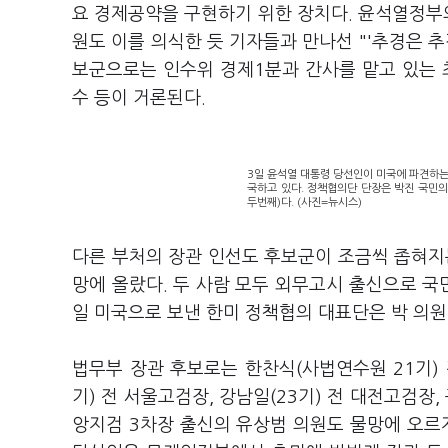
요 경제공약을 구현하기 위한 장치다. 윤석열정부의
원도 이를 의식한 듯 기자들과 만나선 "'추경은 
보군으로는 인수위 경제1분과 간사를 맡고 있는 
수 등이 거론된다.
3일 윤석열 대통령 당선인이 미국에 파견하
국하고 있다. 정책협의단 단장은 박진 국민의
두번째)다. (사진=뉴시스)
다른 부처의 장관 인선도 후보군이 조금씩 좁혀지
망에 올랐다. 두 사람 모두 외무고시 출신으로 국
일 미국으로 보낸 한미 정책협의 대표단은 박 의원
법무부 장관 후보로는 한찬식(사법연수원 21기) 
기) 전 서울고검장, 강남일(23기) 전 대전고검장
앙지검 3차장 출신의 유상범 의원도 물망에 오르