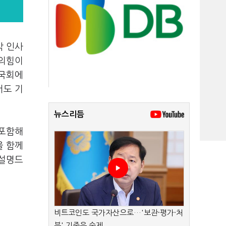
각 인사
민의힘이
 국회에
서도 기
뉴스리듬
 포함해
을 함께
 설명드
비트코인도 국가자산으로…'보관·평가·처
분' 기준은 숙제