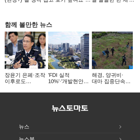
20억 키맞추기
함께 볼만한 뉴스
장윤기 은폐·조작
'FDI 실적
해경, 양귀비·
이후로도
10%'·'개발현안
대마 집중단속…
정보유출·
산적'…
4개월 동안
내부비위…경찰
인천경제청장
249명 검거
신뢰는 어디에
구원투수 찾기
뉴스
뉴스북