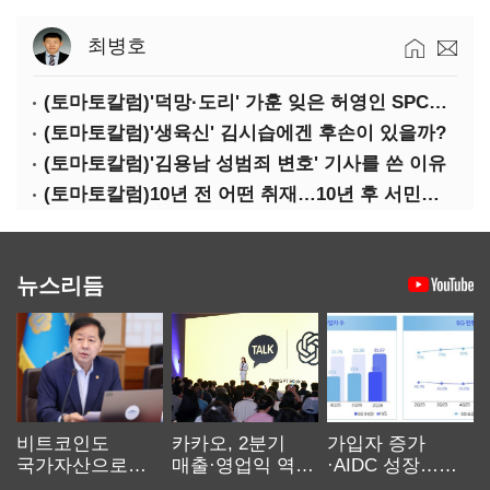
최병호
(토마토칼럼)'덕망·도리' 가훈 잊은 허영인 SPC그룹 회장
(토마토칼럼)'생육신' 김시습에겐 후손이 있을까?
(토마토칼럼)'김용남 성범죄 변호' 기사를 쓴 이유
(토마토칼럼)10년 전 어떤 취재…10년 후 서민석·박상용
뉴스리듬
비트코인도
카카오, 2분기
가입자 증가
국가자산으로…'
매출·영업익 역대
·AIDC 성장…
보관·평가·처분'
최대…에이전트
SKT 2분기 성장