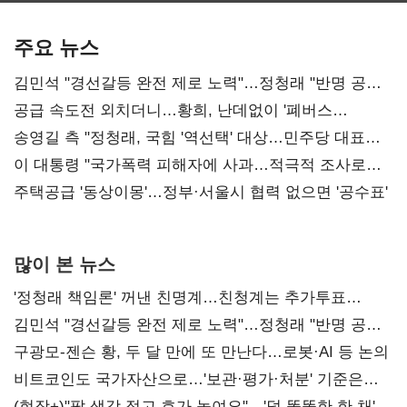
기준은 숙제
AI 수익화 관건
본궤도
주요 뉴스
김민석 "경선갈등 완전 제로 노력"…정청래 "반명 공세
사과부터"
공급 속도전 외치더니…황희, 난데없이 '폐버스
리모델링' 제안
송영길 측 "정청래, 국힘 '역선택' 대상…민주당 대표로
총선 지휘 못해"
이 대통령 "국가폭력 피해자에 사과…적극적 조사로
진실 밝혀야"
주택공급 '동상이몽'…정부·서울시 협력 없으면 '공수표'
많이 본 뉴스
'정청래 책임론' 꺼낸 친명계…친청계는 추가투표
때리기
김민석 "경선갈등 완전 제로 노력"…정청래 "반명 공세
사과부터"
구광모-젠슨 황, 두 달 만에 또 만난다…로봇·AI 등 논의
비트코인도 국가자산으로…'보관·평가·처분' 기준은
숙제
(현장+)"팔 생각 접고 호가 높여요"…'덜 똘똘한 한 채'