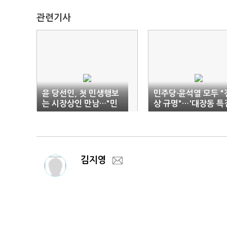
관련기사
윤 당선인, 첫 민생행보
민주당·윤석열 모두 "
는 시장상인 만남…"민
상 규명"…'대장동 특
생경제 바탕되는 곳"
현실화 될까
김지영