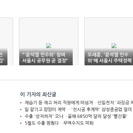
진
"'윤석열 인수위' 참여
오세훈, '윤석열 인수
검'
서울시 공무원 곧 결정"
위'에 서울시 주택정책
실장 파견
이 기자의 최신글
제습기 등 재고 처리 직원에게 떠넘겨…신일전자 '과징금 
일 맡기고 깜깜이 계약 …'선시공 후계약' 삼성중공업 덜미
수출 '상저하저' 오나…올해 6850억 달러 달성 '빨간불'
5월도 수출 멈췄다…무역수지도 악화