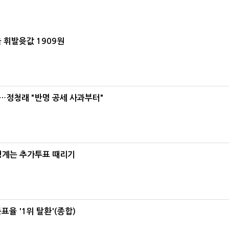
 휘발윳값 1909원
…정청래 "반명 공세 사과부터"
청계는 추가투표 때리기
율 '1위 탈환'(종합)