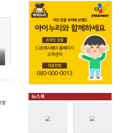
뉴스북
처벌'