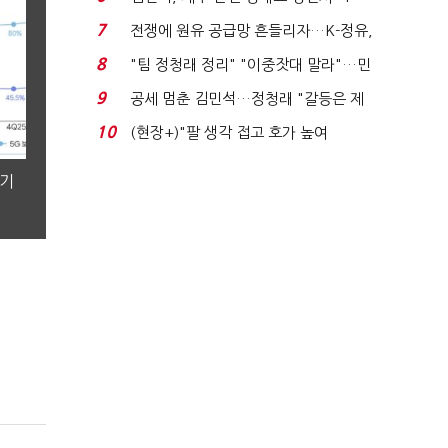
위'(1보)...
7
전쟁에 원유 공급망 흔들리자…K-정유,
에너지안보 핵심...
8
"팀 정청래 정리" "이중잣대 말라"…민
주 최고위원 계파 다...
9
공세 멈춘 김민석…정청래 "갈등은 제
가 수습"
10
(현장+)"팔 생각 접고 호가 높여
요"…'덜 똘똘한 한 채' 20...
분기