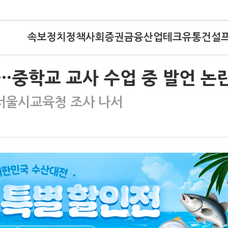
속보
정치
정책
사회
증권
금융
산업
테크
유통
건설
…중학교 교사 수업 중 발언 논
서울시교육청 조사 나서