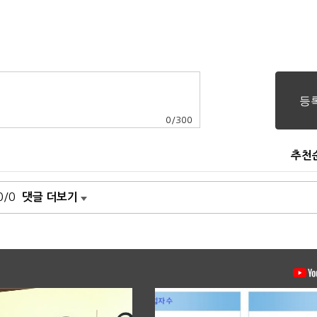
0
/
300
추천
0/0
댓글 더보기