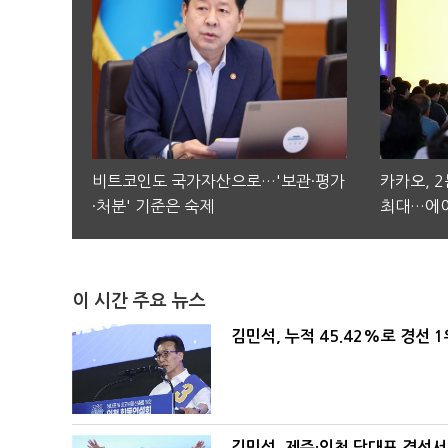
비트코인도 국가자산으로…'보관·평가
카카오, 
·처분' 기준은 숙제
최대…에이
이 시간 주요 뉴스
김민석, 누적 45.42%로 경선 
김민석, 제주·인천 당대표 경선서 '