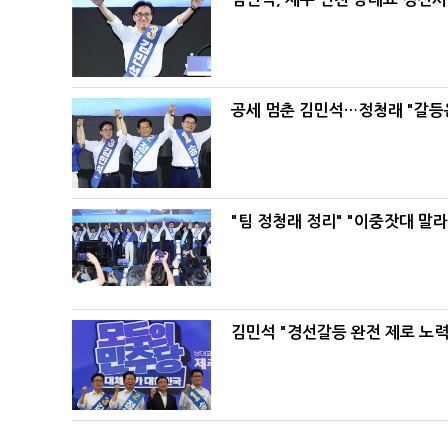
공세 멈춘 김민석…정청래 "갈등
"팀 정청래 정리" "이중잣대 말
김민석 "경선갈등 완전 제로 노력