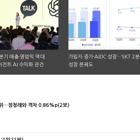
2분기 매출·영업익 역대
가입자 증가·AIDC 성장…SKT 2
전트 AI 수익화 관건
성장 본궤도
1위…정청래와 격차 0.86%p(2보)
1위'(1보)