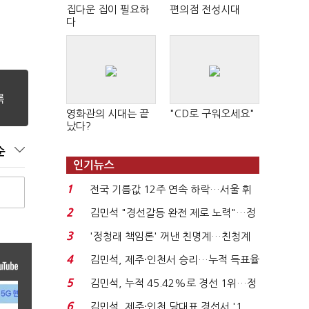
집다운 집이 필요하
편의점 전성시대
다
영화관의 시대는 끝
"CD로 구워오세요"
났다?
순
인기뉴스
1
전국 기름값 12주 연속 하락…서울 휘
발윳값 1909원...
2
김민석 "경선갈등 완전 제로 노력"…정
청래 "반명 공세 사...
3
'정청래 책임론' 꺼낸 친명계…친청계
는 추가투표 때리기...
4
김민석, 제주·인천서 승리…누적 득표율
'1위 탈환'(종합)...
5
김민석, 누적 45.42%로 경선 1위…정
청래와 격차 0.86%p(...
6
김민석, 제주·인천 당대표 경선서 '1