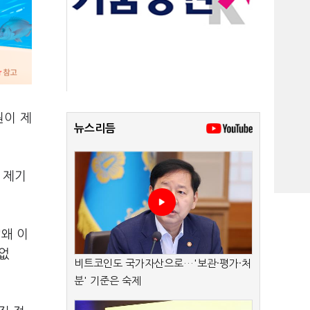
원이 제
뉴스리듬
 제기
"왜 이
 없
비트코인도 국가자산으로…'보관·평가·처
분' 기준은 숙제