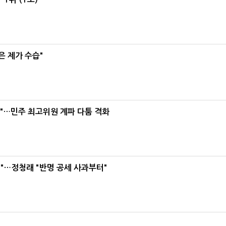
은 제가 수습"
라"…민주 최고위원 계파 다툼 격화
"…정청래 "반명 공세 사과부터"