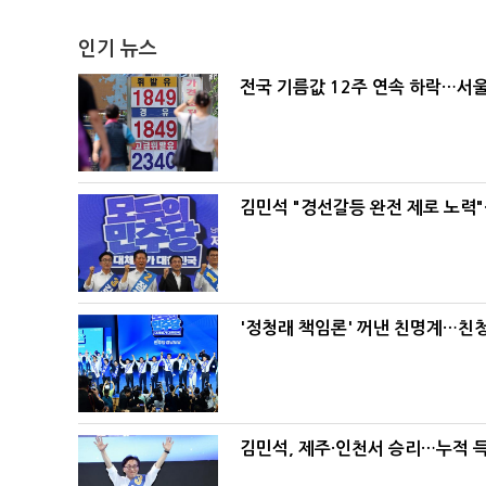
인기 뉴스
전국 기름값 12주 연속 하락…서울
김민석 "경선갈등 완전 제로 노력"
'정청래 책임론' 꺼낸 친명계…친
김민석, 제주·인천서 승리…누적 득표