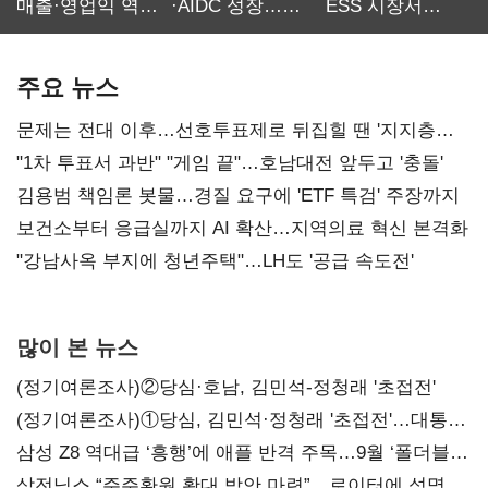
매출·영업익 역대
·AIDC 성장…
ESS 시장서
최대…에이전트
SKT 2분기 성장
‘격돌’
AI 수익화 관건
본궤도
주요 뉴스
문제는 전대 이후…선호투표제로 뒤집힐 땐 '지지층
불복'
"1차 투표서 과반" "게임 끝"…호남대전 앞두고 '충돌'
김용범 책임론 봇물…경질 요구에 'ETF 특검' 주장까지
보건소부터 응급실까지 AI 확산…지역의료 혁신 본격화
"강남사옥 부지에 청년주택"…LH도 '공급 속도전'
많이 본 뉴스
(정기여론조사)②당심·호남, 김민석-정청래 '초접전'
(정기여론조사)①당심, 김민석·정청래 '초접전'…대통령
지지도 '50% 아래로'(종합)
삼성 Z8 역대급 ‘흥행’에 애플 반격 주목…9월 ‘폴더블
대전’
삼전닉스 “주주환원 확대 방안 마련”…로이터에 성명