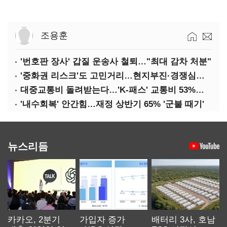
조용훈
'번호판 장사' 갑질 운송사 철퇴…"최대 감차 처분"
'중화권 리스크'도 고민거리…현지부진·경쟁심화·양안냉각
대중교통비 돌려받는다…'K-패스' 교통비 53%까지 환급
'내수회복' 안간힘…재정 상반기 65% '군불 때기'
뉴스리듬
카카오, 2분기
가입자 증가
배터리 3사, 호남