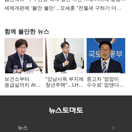
보내
세제개편에 ‘불안·불만’…오세훈 "전월세 구하기 더
힘들어질 것"
함께 볼만한 뉴스
보건소부터
"강남사옥 부지에
중고차 '깜깜이
응급실까지 AI
청년주택"…LH도
수수료' 없앤다…
확산…지역의료
'공급 속도전'
7일 내 중대하자
혁신 본격화
생기면 환불
뉴스