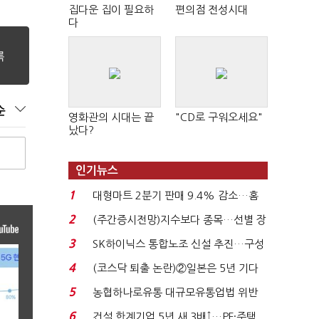
집다운 집이 필요하
편의점 전성시대
다
순
영화관의 시대는 끝
"CD로 구워오세요"
났다?
인기뉴스
1
대형마트 2분기 판매 9.4% 감소…홈
플러스 사태 여파...
2
(주간증시전망)지수보다 종목…선별 장
세 이어진다...
3
SK하이닉스 통합노조 신설 추진…구성
원 간 성과급 불...
4
(코스닥 퇴출 논란)②일본은 5년 기다
려주는데 우리는 ...
5
농협하나로유통 대규모유통업법 위반
적발…공정위, 과...
6
건설 한계기업 5년 새 3배↑…PF·주택