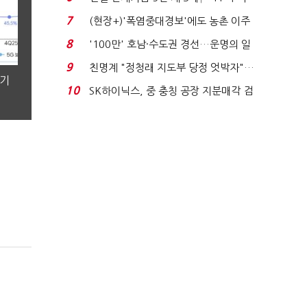
침체에 재무 ...
7
(현장+)'폭염중대경보'에도 농촌 이주
노동자는 강행군…'야...
8
'100만' 호남·수도권 경선…운명의 일
주일
9
친명계 "정청래 지도부 당정 엇박자"…
분기
친청계 "신천지 오...
10
SK하이닉스, 중 충칭 공장 지분매각 검
토?…“확정된 바...