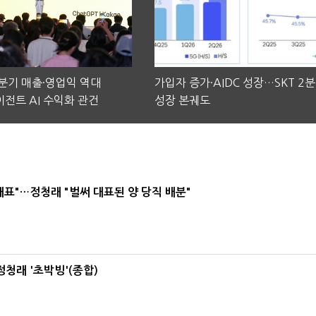
2분기 매출·영업익 역대
가입자 증가·AIDC 성장…SKT 2
전트 AI 수익화 관건
성장 본궤도
대표"…정청래 "벌써 대표된 양 당직 배분"
정청래 '초박빙'(종합)