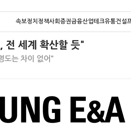
속보
정치
정책
사회
증권
금융
산업
테크
유통
건설
 전 세계 확산할 듯"
명도는 차이 없어"