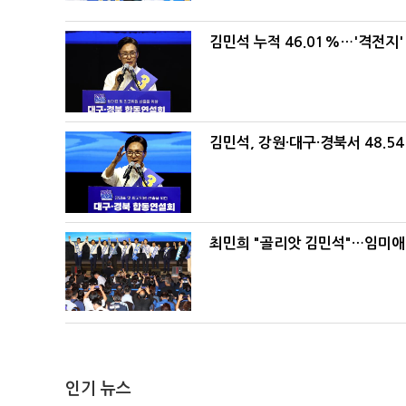
김민석 누적 46.01%…'격전지'
김민석, 강원·대구·경북서 48.5
최민희 "골리앗 김민석"…임미애
인기 뉴스