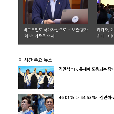
비트코인도 국가자산으로…'보관·평가
카카오, 
·처분' 기준은 숙제
최대…에이
이 시간 주요 뉴스
김민석 "TK 유세에 도움되는 당
46.01% 대 44.53%…김민석·