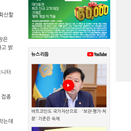
 확산할
장은
라고 밝
뉴스리듬
모니터
.
 접종
비트코인도 국가자산으로…'보관·평가·처
분' 기준은 숙제
 막는데