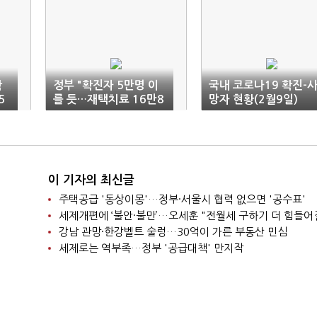
확
정부 "확진자 5만명 이
국내 코로나19 확진-
5
를 듯…재택치료 16만8
망자 현황(2월9일)
000명 넘어서"
이 기자의 최신글
주택공급 '동상이몽'…정부·서울시 협력 없으면 '공수표'
세제개편에 ‘불안·불만’…오세훈 "전월세 구하기 더 힘들어
강남 관망·한강벨트 술렁…30억이 가른 부동산 민심
세제로는 역부족…정부 '공급대책' 만지작