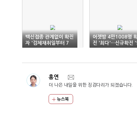
백신접종 관계없이 확진
어젯밤 4만1008명 
자 '검체채취일부터 7
진 '최다'…신규확진 '
일'간 격리
만명' 넘기나
홍연
더 나은 내일을 위한 징검다리가 되겠습니다.
뉴스북