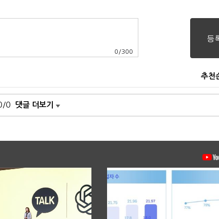
0
/
300
추천
0/0
댓글 더보기