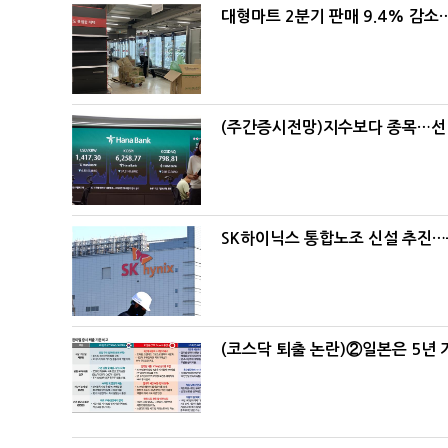
대형마트 2분기 판매 9.4% 감
(주간증시전망)지수보다 종목…선
SK하이닉스 통합노조 신설 추진…
(코스닥 퇴출 논란)②일본은 5년