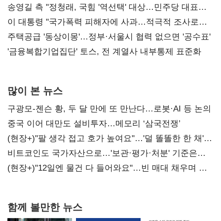
리모델링' 제안
송영길 측 "정청래, 국힘 '역선택' 대상…민주당 대표로
총선 지휘 못해"
이 대통령 "국가폭력 피해자에 사과…적극적 조사로
진실 밝혀야"
주택공급 '동상이몽'…정부·서울시 협력 없으면 '공수표'
'금융복합기업집단' 토스, 전 계열사 내부통제 표준화
많이 본 뉴스
구광모-젠슨 황, 두 달 만에 또 만난다…로봇·AI 등 논의
중국 이어 대만도 설비투자…메모리 ‘삼국전쟁’
(현장+)"팔 생각 접고 호가 높여요"…'덜 똘똘한 한 채'
20억 키맞추기
비트코인도 국가자산으로…'보관·평가·처분' 기준은
숙제
(현장+)"12일엔 물건 다 들어와요"…빈 매대 채우며 문
연 홈플러스
함께 볼만한 뉴스