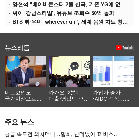
양현석 "베이비몬스터 2월 신곡, 기존 YG에 없던 노래"
싸이 '강남스타일', 유튜브 조회수 50억 돌파
BTS 뷔·우미 ‘wherever u r’, 세계 음원 차트 청신호
뉴스리듬
비트코인도
카카오, 2분기
가입자 증가
국가자산으로…'
매출·영업익 역대
·AIDC 성장…
보관·평가·처분'
최대…에이전트
SKT 2분기 성장
기준은 숙제
AI 수익화 관건
본궤도
주요 뉴스
공급 속도전 외치더니…황희, 난데없이 '폐버스