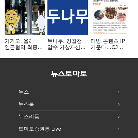
카카오, 올해
두나무, 경찰청
티빙·콘텐츠 IP
임금협약 최종
압수 가상자산
키운다…CJ
타결…연봉 6.3%
보관 맡는다…
ENM, 하반기
인상·격려금
커스터디 사업
글로벌 확장 가속
300만원
최종 낙찰
뉴스
뉴스북
뉴스리듬
토마토증권통 Live