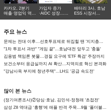
카카오, 2분기
가입자 증가
배터리 3사, 호남
매출·영업익 역대
·AIDC 성장…
ESS 시장서
최대…에이전트
SKT 2분기 성장
‘격돌’
AI 수익화 관건
본궤도
주요 뉴스
문제는 전대 이후…선호투표제로 뒤집힐 땐 '지지층
불복'
"1차 투표서 과반" "게임 끝"…호남대전 앞두고 '충돌'
김용범 책임론 봇물…경질 요구에 'ETF 특검' 주장까지
보건소부터 응급실까지 AI 확산…지역의료 혁신 본격화
"강남사옥 부지에 청년주택"…LH도 '공급 속도전'
많이 본 뉴스
(정기여론조사)②당심·호남, 김민석-정청래 '초접전'
삼성 Z8 역대급 ‘흥행’에 애플 반격 주목…9월 ‘폴더블