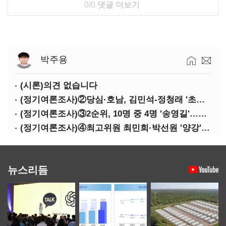
0/0
댓글 더보기
박주용
(시론)의견 없습니다
(정기여론조사)②당심·호남, 김민석-정청래 '초접전'
(정기여론조사)③2순위, 10명 중 4명 '송영길'…정청래 '한 자릿수'
(정기여론조사)④최고위원 최민희·박선원 '양강'…서미화·이성윤·임미애 뒤이어
뉴스리듬