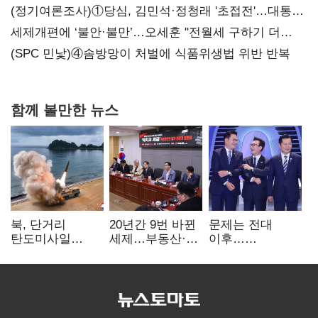
대전’
(정기여론조사)①당심, 김민석·정청래 '초접전'…대통령
지지도 '50% 아래로'(종합)
세제개편에 ‘불안·불만’…오세훈 "전월세 구하기 더
힘들어질 것"
(SPC 민낯)④솜방망이 처벌에 식품위생법 위반 반복
함께 볼만한 뉴스
북, 단거리
20년간 9번 바뀐
문제는 전대
탄도미사일
세제…부동산·
이후…
발사…안보실
상속세만
선호투표제로
"즉각 중단 촉구"
건드렸다
뒤집힐 땐
'지지층 불복'