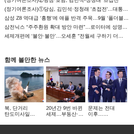
(정기여론조사)②당심·호남, 김민석-정청래 '초접전'
(정기여론조사)①당심, 김민석·정청래 '초접전'…대통령
지지도 '50% 아래로'(종합)
삼성 Z8 역대급 ‘흥행’에 애플 반격 주목…9월 ‘폴더블
대전’
삼전닉스 “주주환원 확대 방안 마련”…로이터에 성명
보내
세제개편에 ‘불안·불만’…오세훈 "전월세 구하기 더
힘들어질 것"
함께 볼만한 뉴스
북, 단거리
20년간 9번 바뀐
문제는 전대
탄도미사일
세제…부동산·
이후…
발사…안보실
상속세만
선호투표제로
"즉각 중단 촉구"
건드렸다
뒤집힐 땐
'지지층 불복'