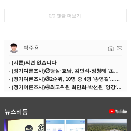
0/0
댓글 더보기
박주용
(시론)의견 없습니다
(정기여론조사)②당심·호남, 김민석-정청래 '초접전'
(정기여론조사)③2순위, 10명 중 4명 '송영길'…정청래 '한 자릿수'
(정기여론조사)④최고위원 최민희·박선원 '양강'…서미화·이성윤·임미애 뒤이어
뉴스리듬