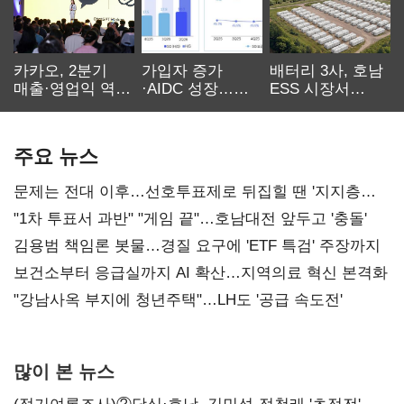
카카오, 2분기
가입자 증가
배터리 3사, 호남
매출·영업익 역대
·AIDC 성장…
ESS 시장서
최대…에이전트
SKT 2분기 성장
‘격돌’
AI 수익화 관건
본궤도
주요 뉴스
문제는 전대 이후…선호투표제로 뒤집힐 땐 '지지층
불복'
"1차 투표서 과반" "게임 끝"…호남대전 앞두고 '충돌'
김용범 책임론 봇물…경질 요구에 'ETF 특검' 주장까지
보건소부터 응급실까지 AI 확산…지역의료 혁신 본격화
"강남사옥 부지에 청년주택"…LH도 '공급 속도전'
많이 본 뉴스