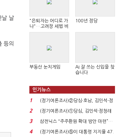
만날 날
"은퇴자는 어디로 가
100년 정당
나"…고려장 세법 비
판 확산
출 등의
부동산 눈치게임
AI 잘 쓰는 신입을 찾
습니다
인기뉴스
1
(정기여론조사)②당심·호남, 김민석-정
청래 '초접전'...
2
(정기여론조사)①당심, 김민석·정청래
'초접전'…대통령 ...
3
삼전닉스 “주주환원 확대 방안 마련”…
로이터에 성명...
4
(정기여론조사)⑤이 대통령 지지율 47.