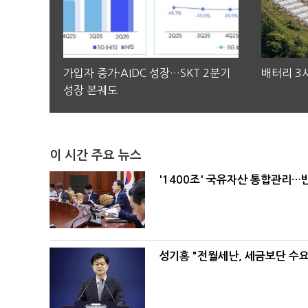
가입자 증가·AIDC 성장…SKT 2분기
배터리 3사
성장 본궤도
이 시간 주요 뉴스
'1400조' 국유자산 통합관리
성기홍 "전월세난, 세금보단 수요