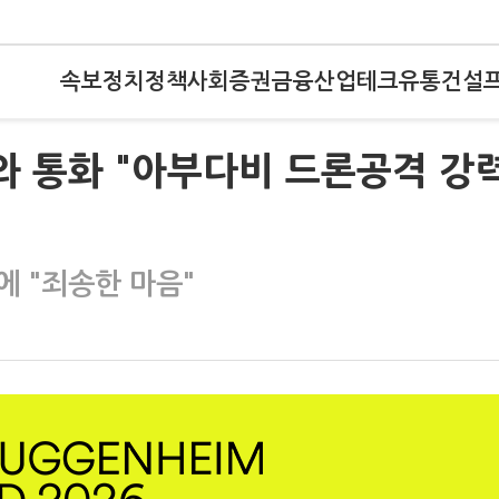
속보
정치
정책
사회
증권
금융
산업
테크
유통
건설
제와 통화 "아부다비 드론공격 강
에 "죄송한 마음"