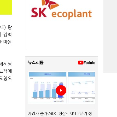
E) 왕
서 강력
한 마음
뉴스리듬
왕세제님
 노력에
 요청으
가입자 증가·AIDC 성장…SKT 2분기 성