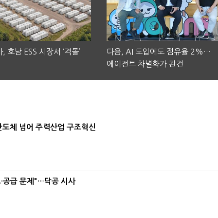
, 호남 ESS 시장서 ‘격돌’
다음, AI 도입에도 점유율 2%…
에이전트 차별화가 관건
…반도체 넘어 주력산업 구조혁신
·공급 문제"…닥공 시사