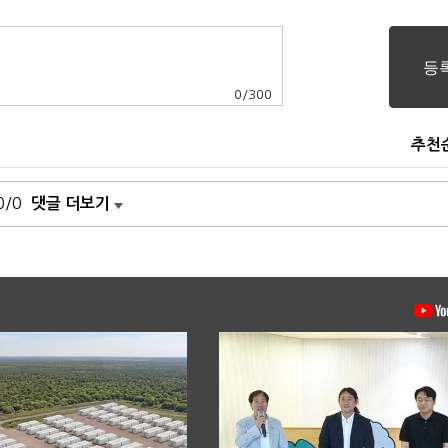
0
/
300
추천
0/0
댓글 더보기