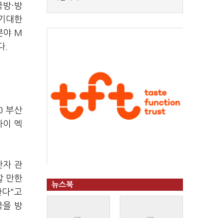
국방·방
 기대한
분야 M
다.
0 부산
바이 엑
반자 관
할 만한
뉴스북
한다"고
국을 방