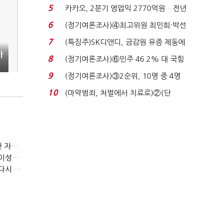
7%…일주일 만에 ...
5
카카오, 2분기 영업익 2770억원…전년
비 36% 증가...
6
(정기여론조사)④최고위원 최민희·박선
원 '양강'…서미...
7
(특징주)SK디앤디, 금감원 유증 제동에
가
장 초반 상한가...
8
(정기여론조사)⑥민주 46.2% 대 국힘
31.0%…오차범위 밖 ...
9
(정기여론조사)③2순위, 10명 중 4명
'송영길'…정청래 '한 ...
10
(마약범죄, 처벌에서 치료로)②(단
독)"마약은 전염병…여성...
(정기여론조사)③2순위, 10명 중 4명 '송영길'…정청래 '한 자릿수'
(정기여론조사)④최고위원 최민희·박선원 '양강'…서미화·이성윤·임미애 뒤이어
(정기여론조사)⑤이 대통령 지지율 47.7%…일주일 만에 다시 40%대