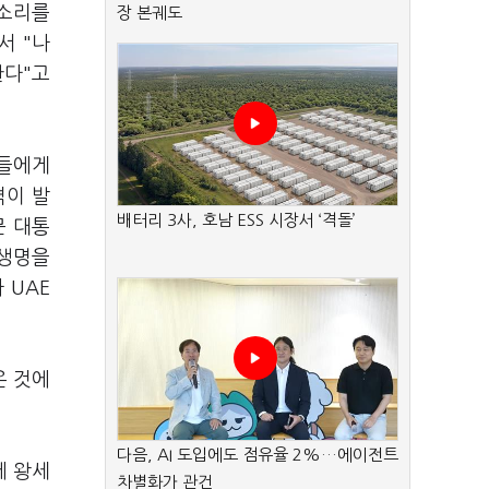
목소리를
장 본궤도
서 "나
한다"고
족들에게
격이 발
배터리 3사, 호남 ESS 시장서 ‘격돌’
문 대통
 생명을
 UAE
온 것에
다음, AI 도입에도 점유율 2%…에이전트
에 왕세
차별화가 관건