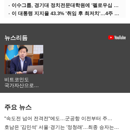
이수그룹, 경기대 정치전문대학원에 '펠로우십 기금' 3900만원 출연
이 대통령 지지율 43.3% '취임 후 최저치'…4주 연속 '하락'
뉴스리듬
비트코인도
국가자산으로…'
보관·평가·처분'
기준은 숙제
주요 뉴스
"속도전 넘어 전격전"에도…군공항 이전부터 주
52시간까지 '뇌관'
호남은 '김민석' 서울·경기는 '정청래'…최종 승자는