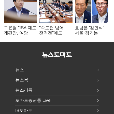
구윤철 "ISA 제도
"속도전 넘어
호남은 '김민석'
개편안, 여당
전격전"에도…
서울·경기는
제안에 공감…
군공항 이전부터
'정청래'…최종
제도 보완 적극
주 52시간까지
승자는 '안갯속'
검토"
'뇌관'
뉴스
뉴스북
뉴스리듬
토마토증권통 Live
IB토마토