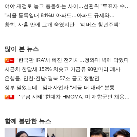
'안갯속'
여야 재검토 놓고 충돌하는 사이…선관위 "투표자 수
오차 당연"
"서울 등록임대 84%비아파트…아파트 규제와
달리해야"
황희, 사흘 만에 고개 숙였지만…'폐버스 청년주택'
후폭풍
많이 본 뉴스
'한국판 IRA'서 빠진 전기차…청와대 벽에 막혔다
시금치 한달새 152% 치솟고 가금류 90만마리 폐사
은행들, 인천·전남·경북 57조 금고 쟁탈전
정부 믿었는데…임대사업자 "세금 더 내라" 분통
‘구금 사태’ 현대차 HMGMA, 미 재향군인 채용
확대로 분위기 반전
함께 볼만한 뉴스